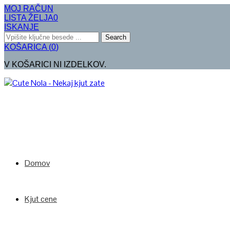
MOJ RAČUN
LISTA ŽELJA
0
ISKANJE
Search
KOŠARICA
(
0
)
V KOŠARICI NI IZDELKOV.
Domov
Kjut cene