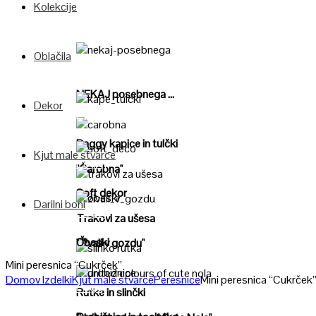
Kolekcije
Oblačila
Poglej
NEKAJ posebnega ...
Dekor
Poglej
Poglej
Baggy kapice in tulčki
Kjut male stvarce
Poglej
"Čarobna"
Poglej
Soft dekor
Darilni boni
Poglej
Poglej
Trakovi za ušesa
Obeski
"Živali v gozdu"
Poglej
Mini peresnica “Cukrček”
Domov
Izdelki
Kjut male stvarce
Peresnice
Mini peresnica “Cukrček
Poglej
Poglej
Rutke in slinčki