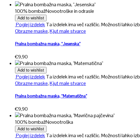
100% bombaž
Novo
otroške in odrasle
Add to wishlist
Poglej izdelek
Ta izdelek ima več različic. Možnosti lahko izb
Obrazne maske
,
Kjut male stvarce
Pralna bombažna maska, “Jesenska”
€
9,90
Add to wishlist
Poglej izdelek
Ta izdelek ima več različic. Možnosti lahko izb
Obrazne maske
,
Kjut male stvarce
Pralna bombažna maska, “Matematična”
€
9,90
100% bombaž
Novo
otroška
Add to wishlist
Poglej izdelek
Ta izdelek ima več različic. Možnosti lahko izb