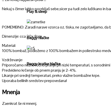
Poglej
Nekaj s čimer lahko pocrkljaš sebe,sicer pa tudi zelo luštkano in barvit
Play & sleep
POMEMBNO: Zaradi narave vzorca oz. tiska, ne zagotavljamo, da bo vz
Poglej
Dimenzije: cca 20x 8cm
Baggy hlačke
Material:
100% bombaž, podloženo z 100% bombažem in poliestrsko medvlo
Poglej
Vzdrževanje:
Baggy kratke hlačke
Priporočamo nežno ročno pranje pri nizki temperaturi, s sorodnimi
Predvideno krčenje ob prvem pranju je 2-4%.
Likanje pri srednji temperaturi, preko vlažne bombažne krpe.
Uporaba belilnih sredstev prepovedana!
Mnenja
Zaenkrat še ni mnenj.