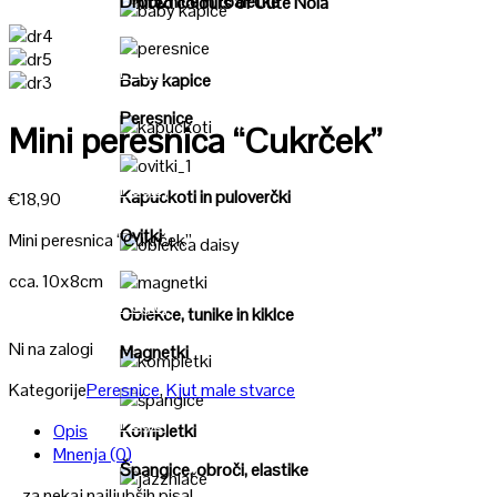
Drobižnice in toaletke
"United colours of Cute Nola"
Poglej
Poglej
Baby kapice
Peresnice
Mini peresnica “Cukrček”
Poglej
Poglej
Kapuckoti in puloverčki
€
18,90
Ovitki
Mini peresnica “Cukrček”
Poglej
cca. 10x8cm
Poglej
Oblekce, tunike in kiklce
Ni na zalogi
Magnetki
Poglej
Kategorije
Peresnice
,
Kjut male stvarce
Poglej
Opis
Kompletki
Mnenja (0)
Špangice, obroči, elastike
… za nekaj najljubših pisal …