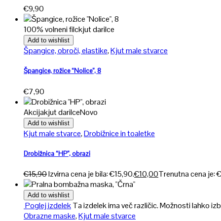
€
9,90
100% volneni filc
kjut darilce
Add to wishlist
Špangice, obroči, elastike
,
Kjut male stvarce
Špangice, rožice “Nolice”, 8
€
7,90
Akcija
kjut darilce
Novo
Add to wishlist
Kjut male stvarce
,
Drobižnice in toaletke
Drobižnica “HP”, obrazi
€
15,90
Izvirna cena je bila: €15,90.
€
10,00
Trenutna cena je: 
Add to wishlist
Poglej izdelek
Ta izdelek ima več različic. Možnosti lahko izb
Obrazne maske
,
Kjut male stvarce