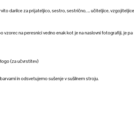
o darilce za prijateljico, sestro, sestrično, … učiteljice, vzgojiteljice
orec na peresnici vedno enak kot je na naslovni fotografiji, je pa se
go (za učvrstitev)
 barvami in odsvetujemo sušenje v sušilnem stroju.