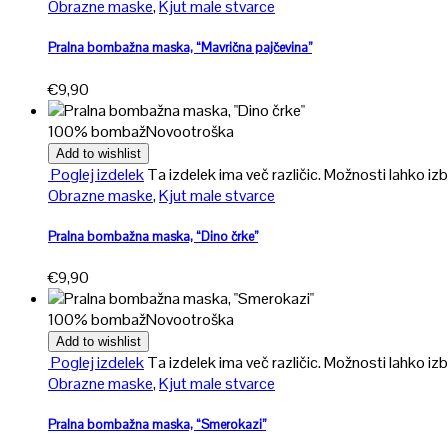
Obrazne maske
,
Kjut male stvarce
Pralna bombažna maska, “Mavrična pajčevina”
€
9,90
100% bombaž
Novo
otroška
Add to wishlist
Poglej izdelek
Ta izdelek ima več različic. Možnosti lahko izb
Obrazne maske
,
Kjut male stvarce
Pralna bombažna maska, “Dino črke”
€
9,90
100% bombaž
Novo
otroška
Add to wishlist
Poglej izdelek
Ta izdelek ima več različic. Možnosti lahko izb
Obrazne maske
,
Kjut male stvarce
Pralna bombažna maska, “Smerokazi”