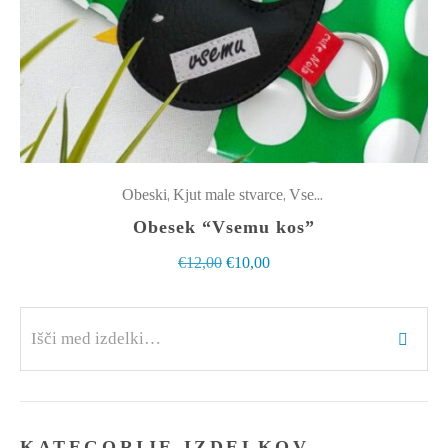
,
,
Obeski
Kjut male stvarce
Vsemu kos
Obesek “Vsemu kos”
Izvirna
Trenutna
€
12,00
€
10,00
cena
cena
Išči:
je
je:
bila:
€10,00.
€12,00.
KATEGORIJE IZDELKOV