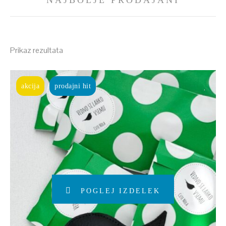
NAJBOLJE PRODAJANI
Prikaz rezultata
akcija
prodajni hit
POGLEJ IZDELEK