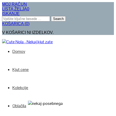
MOJ RAČUN
LISTA ŽELJA
0
ISKANJE
Search
KOŠARICA
(
0
)
V KOŠARICI NI IZDELKOV.
Domov
Kjut cene
Kolekcije
Oblačila
Poglej