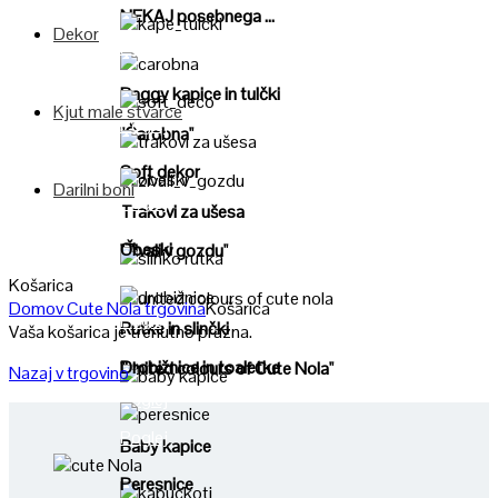
NEKAJ posebnega ...
Dekor
Poglej
Poglej
Baggy kapice in tulčki
Kjut male stvarce
Poglej
"Čarobna"
Poglej
Soft dekor
Darilni boni
Poglej
Poglej
Trakovi za ušesa
Obeski
"Živali v gozdu"
Poglej
Košarica
Domov
Cute Nola trgovina
Košarica
Poglej
Poglej
Rutke in slinčki
Vaša košarica je trenutno prazna.
Drobižnice in toaletke
"United colours of Cute Nola"
Nazaj v trgovino
Poglej
Poglej
Baby kapice
Peresnice