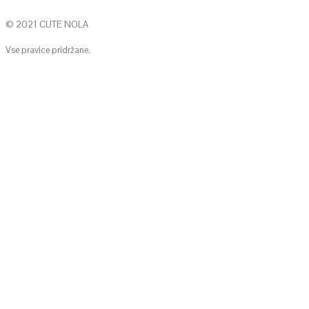
© 2021 CUTE NOLA
Vse pravice pridržane.
KONTAKTIRAJTE NAS
info@cute-nola.com