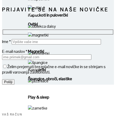
Poglej
PRIJAVITE SE NA NAŠE NOVIČKE
Poglej
Kapuckoti in puloverčki
Ovitki
Poglej
Poglej
Ime *
Oblekce, tunike in kiklce
E-mail naslov *
Magnetki
Poglej
Želim prejemati brezplačne e-mail novičke in se strinjam s
Poglej
Kompletki
pravili varovanja zasebnosti.
Špangice, obroči, elastike
Poglej
Play & sleep
Poglej
VAŠ RAČUN