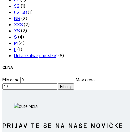
92
(1)
62-68
(1)
NB
(2)
XXS
(2)
XS
(2)
S
(4)
M
(4)
L
(1)
Univerzalna (one-size)
(8)
CENA
Min cena
Max cena
Filtriraj
PRIJAVITE SE NA NAŠE NOVIČKE