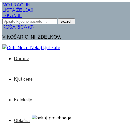
MOJ RAČUN
LISTA ŽELJA
0
ISKANJE
Search
KOŠARICA
(
0
)
V KOŠARICI NI IZDELKOV.
Domov
Kjut cene
Kolekcije
Oblačila
Poglej