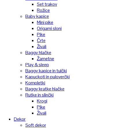
Set trakov
Rožice
Baby kapice
Mini pike
Origami sloni
Pike
Črte
Živali
Baggy hlačke
Žametne
Play & sleep
Baggy kapice in tulčki
Kapuckoti in puloverčki
Kompletki
Baggy kratke hlačke
Rutke in slinčki
Krogi
Pike
Živali
Dekor
Soft dekor