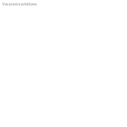
Vse pravice pridržane.
KONTAKTIRAJTE NAS
info@cute-nola.com
POVEŽIMO SE