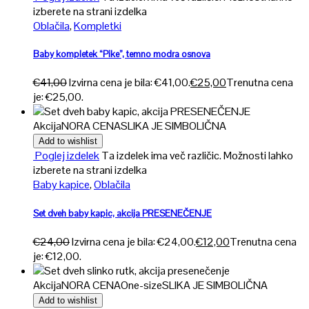
izberete na strani izdelka
Oblačila
,
Kompletki
Baby kompletek “Pike”, temno modra osnova
€
41,00
Izvirna cena je bila: €41,00.
€
25,00
Trenutna cena
je: €25,00.
Akcija
NORA CENA
SLIKA JE SIMBOLIČNA
Add to wishlist
Poglej izdelek
Ta izdelek ima več različic. Možnosti lahko
izberete na strani izdelka
Baby kapice
,
Oblačila
Set dveh baby kapic, akcija PRESENEČENJE
€
24,00
Izvirna cena je bila: €24,00.
€
12,00
Trenutna cena
je: €12,00.
Akcija
NORA CENA
One-size
SLIKA JE SIMBOLIČNA
Add to wishlist