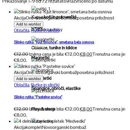
Prikazovanje 1–9 od 72 rezultatov
Razvrščeno po datumu
Poglej
Poglej
Kapuckoti in puloverčki
Akcija
One-size
organski bombaž
posebna priložnost
Add to wishlist
Ovitki
Oblačila
,
Rutke in slinčki
Poglej
Slinko rutka “Kjut limonce”, smetana bela osnova
Poglej
Oblekce, tunike in kiklce
€
12,00
Izvirna cena je bila: €12,00.
€
8,00
Trenutna cena je:
Magnetki
€8,00.
Poglej
Akcija
One-size
organski bombaž
posebna priložnost
Poglej
Kompletki
Add to wishlist
Oblačila
,
Rutke in slinčki
Špangice, obroči, elastike
Poglej
Slinko rutka “Pastelne sovice”
€
12,00
Izvirna cena je bila: €12,00.
€
8,00
Trenutna cena je:
Play & sleep
€8,00.
Akcija
komplet
Novo
organski bombaž
Poglej