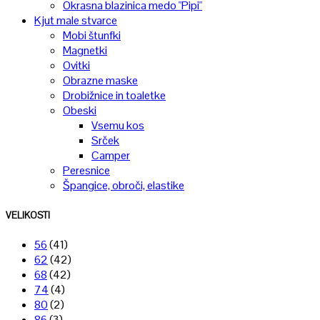
Okrasna blazinica medo "Pipi"
Kjut male stvarce
Mobi štunfki
Magnetki
Ovitki
Obrazne maske
Drobižnice in toaletke
Obeski
Vsemu kos
Srček
Camper
Peresnice
Špangice, obroči, elastike
VELIKOSTI
56
(41)
62
(42)
68
(42)
74
(4)
80
(2)
86
(3)