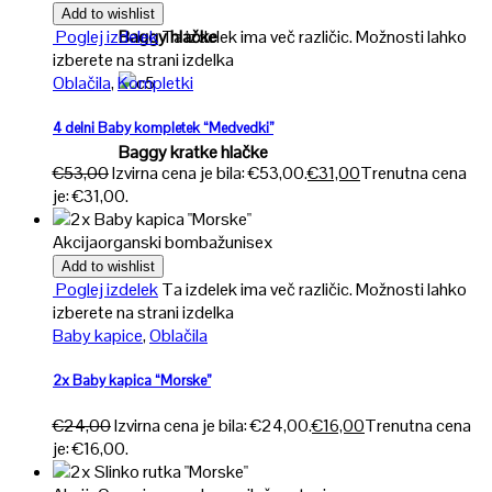
Add to wishlist
Baggy hlačke
Poglej izdelek
Ta izdelek ima več različic. Možnosti lahko
izberete na strani izdelka
Oblačila
,
Kompletki
Poglej
4 delni Baby kompletek “Medvedki”
Baggy kratke hlačke
€
53,00
Izvirna cena je bila: €53,00.
€
31,00
Trenutna cena
je: €31,00.
Akcija
organski bombaž
unisex
Add to wishlist
Poglej izdelek
Ta izdelek ima več različic. Možnosti lahko
izberete na strani izdelka
Baby kapice
,
Oblačila
2x Baby kapica “Morske”
€
24,00
Izvirna cena je bila: €24,00.
€
16,00
Trenutna cena
je: €16,00.