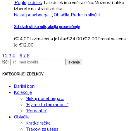
Poglej izdelek
Ta izdelek ima več različic. Možnosti lahko
izberete na strani izdelka
Nekaj posebnega ...
,
Oblačila
,
Rutke in slinčki
Set dveh slinko rutk, akcija presenečenje
€
24,00
Izvirna cena je bila: €24,00.
€
12,00
Trenutna cena
je: €12,00.
1
2
3
4
…
6
7
8
Išči:
Iskanje
KATEGORIJE IZDELKOV
Darilni boni
Kolekcije
Nekaj posebnega ...
"Fly me to the moon..."
"Romantic"
Oblačila
Kratke račke
Trakovi za ušesa