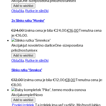
Akcija
One-size
posebna priložnost
unisex
Add to wishlist
Oblačila
,
Rutke in slinčki
2x Slinko rutka “Morske”
€
24,00
Izvirna cena je bila: €24,00.
€
16,00
Trenutna cena
je: €16,00.
Akcija
kjut novoletno darilce
One-size
posebna
priložnost
unisex
Add to wishlist
Oblačila
,
Rutke in slinčki
Slinko rutka “Smrekce”
€
12,00
Izvirna cena je bila: €12,00.
€
8,00
Trenutna cena je:
€8,00.
Akcija
komplet
Novo
Add to wishlist
Poglej izdelek
Ta izdelek ima več različic. Možnosti lahko