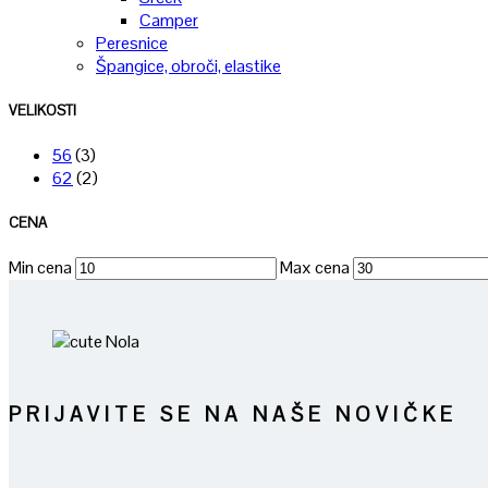
Camper
Peresnice
Špangice, obroči, elastike
VELIKOSTI
56
(3)
62
(2)
CENA
Min cena
Max cena
PRIJAVITE SE NA NAŠE NOVIČKE