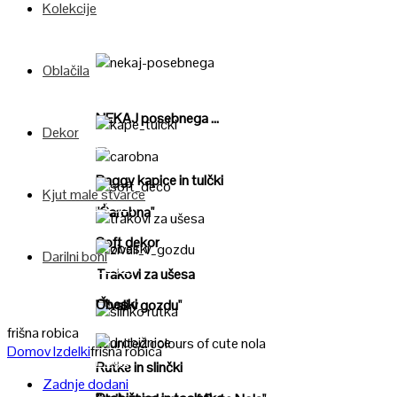
Kolekcije
Oblačila
Poglej
NEKAJ posebnega ...
Dekor
Poglej
Poglej
Baggy kapice in tulčki
Kjut male stvarce
Poglej
"Čarobna"
Poglej
Soft dekor
Darilni boni
Poglej
Poglej
Trakovi za ušesa
Obeski
"Živali v gozdu"
Poglej
frišna robica
Domov
Izdelki
frišna robica
Poglej
Poglej
Rutke in slinčki
Zadnje dodani