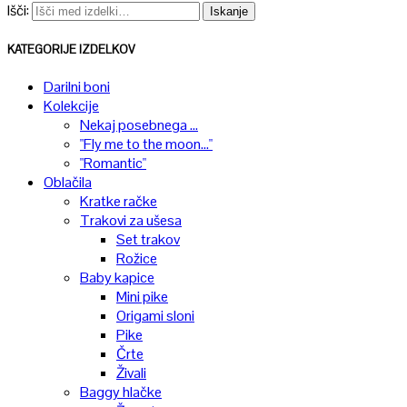
Išči:
Iskanje
KATEGORIJE IZDELKOV
Darilni boni
Kolekcije
Nekaj posebnega ...
"Fly me to the moon..."
"Romantic"
Oblačila
Kratke račke
Trakovi za ušesa
Set trakov
Rožice
Baby kapice
Mini pike
Origami sloni
Pike
Črte
Živali
Baggy hlačke