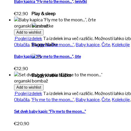
Poglej
Baby kapica “Fly me to the moon…”, lenivčki
€
12,90
Play & sleep
organski bombaž
Poglej
Add to wishlist
Poglej izdelek
Ta izdelek ima več različic. Možnosti lahko izb
Baggy hlačke
Oblačila
,
"Fly me to the moon..."
,
Baby kapice
,
Črte
,
Kolekcije
Baby kapica “Fly me to the moon…”, črte
Poglej
€
12,90
Baggy kratke hlačke
organski bombaž
Add to wishlist
Poglej izdelek
Ta izdelek ima več različic. Možnosti lahko izb
Oblačila
,
"Fly me to the moon..."
,
Baby kapice
,
Črte
,
Kolekcije
Set dveh baby kapic “Fly me to the moon…”
€
20,90