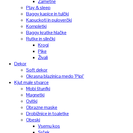
Žametne
Play & sleep
Baggy kapice in tulčki
Kapuckoti in puloverčki
Kompletki
Baggy kratke hlačke
Rutke in slinčki
Krogi
Pike
Živali
Dekor
Soft dekor
Okrasna blazinica medo "Pipi"
Kjut male stvarce
Mobi štunfki
Magnetki
Ovitki
Obrazne maske
Drobižnice in toaletke
Obeski
Vsemu kos
Srček