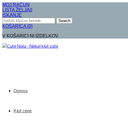
MOJ RAČUN
LISTA ŽELJA
0
ISKANJE
Search
KOŠARICA
(
0
)
V KOŠARICI NI IZDELKOV.
Domov
Kjut cene