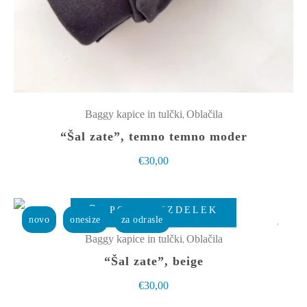
,
Baggy kapice in tulčki
Oblačila
“Šal zate”, temno temno moder
€
30,00
POGLEJ IZDELEK
novo
onesize
za odrasle
,
Baggy kapice in tulčki
Oblačila
“Šal zate”, beige
€
30,00