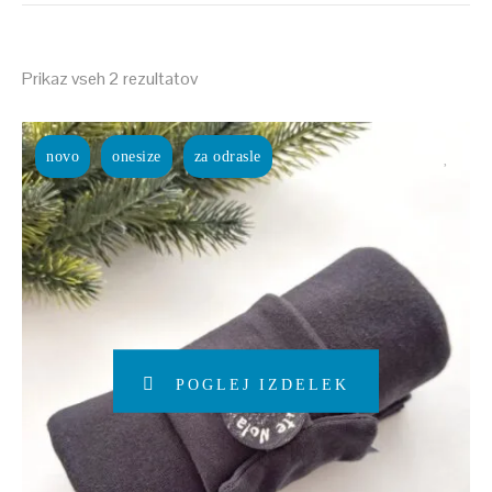
Razvrščeno
Prikaz vseh 2 rezultatov
po
datumu
novo
onesize
za odrasle
POGLEJ IZDELEK