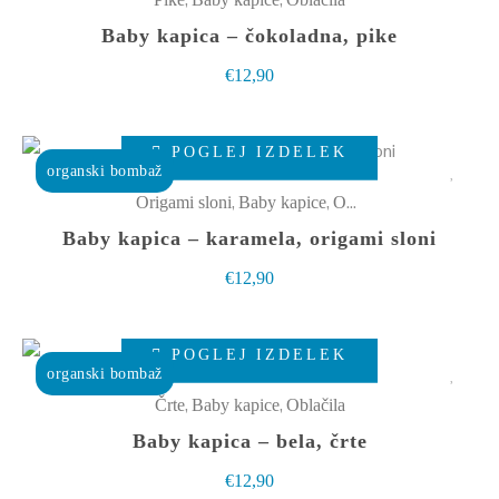
strani
več
Baby kapica – čokoladna, pike
izdelka
različic.
€
12,90
Možnosti
lahko
Ta
izberete
POGLEJ IZDELEK
izdelek
organski bombaž
na
ima
,
,
Origami sloni
Baby kapice
Oblačila
strani
več
Baby kapica – karamela, origami sloni
izdelka
različic.
€
12,90
Možnosti
lahko
Ta
izberete
POGLEJ IZDELEK
izdelek
organski bombaž
na
ima
,
,
Črte
Baby kapice
Oblačila
strani
več
Baby kapica – bela, črte
izdelka
različic.
€
12,90
Možnosti