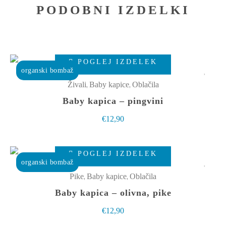
PODOBNI IZDELKI
Ta
POGLEJ IZDELEK
izdelek
organski bombaž
ima
,
,
Živali
Baby kapice
Oblačila
več
Baby kapica – pingvini
različic.
€
12,90
Možnosti
lahko
Ta
izberete
POGLEJ IZDELEK
izdelek
organski bombaž
na
ima
,
,
Pike
Baby kapice
Oblačila
strani
več
Baby kapica – olivna, pike
izdelka
različic.
€
12,90
Možnosti