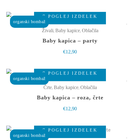
lahko
Ta
izberete
POGLEJ IZDELEK
izdelek
organski bombaž
na
ima
,
,
Živali
Baby kapice
Oblačila
strani
več
Baby kapica – party
izdelka
različic.
€
12,90
Možnosti
lahko
Ta
izberete
POGLEJ IZDELEK
izdelek
organski bombaž
na
ima
,
,
Črte
Baby kapice
Oblačila
strani
več
Baby kapica – roza, črte
izdelka
različic.
€
12,90
Možnosti
lahko
Ta
izberete
POGLEJ IZDELEK
izdelek
organski bombaž
na