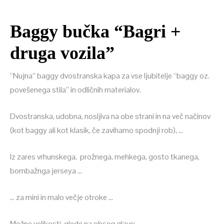
Baggy bučka “Bagri +
druga vozila”
“Nujna” baggy dvostranska kapa za vse ljubitelje “baggy oz.
povešenega stila” in odličnih materialov.
Dvostranska, udobna, nosljiva na obe strani in na več načinov
(kot baggy ali kot klasik, če zavihamo spodnji rob), …
Iz zares vrhunskega, prožnega, mehkega, gosto tkanega,
bombažnga jerseya …
… za mini in malo večje otroke …
Možne velikosti, glede na obseg glave: