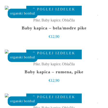
lahko
Ta
izberete
POGLEJ IZDELEK
izdelek
organski bombaž
na
ima
,
,
Pike
Baby kapice
Oblačila
strani
več
Baby kapica – bela/modre pike
izdelka
različic.
€
12,90
Možnosti
lahko
Ta
izberete
POGLEJ IZDELEK
izdelek
organski bombaž
na
ima
,
,
Pike
Baby kapice
Oblačila
strani
več
Baby kapica – rumena, pike
izdelka
različic.
€
12,90
Možnosti
lahko
Ta
izberete
POGLEJ IZDELEK
izdelek
organski bombaž
na
ima
,
,
Pike
Baby kapice
Oblačila