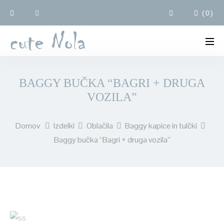
(
0
)
BAGGY BUČKA “BAGRI + DRUGA
VOZILA”
Domov
Izdelki
Oblačila
Baggy kapice in tulčki
Baggy bučka “Bagri + druga vozila”