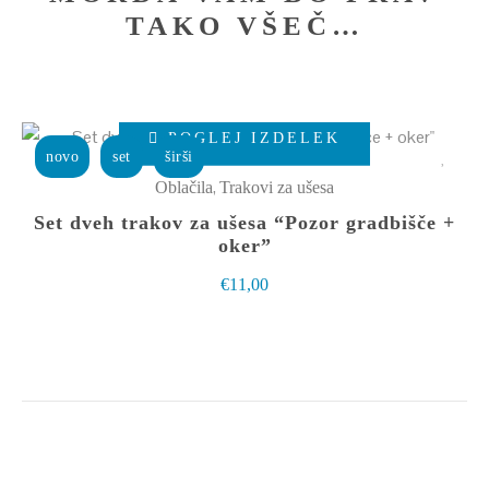
TAKO VŠEČ…
Ta
POGLEJ IZDELEK
izdelek
novo
set
širši
ima
,
Oblačila
Trakovi za ušesa
več
Set dveh trakov za ušesa “Pozor gradbišče +
različic.
oker”
Možnosti
€
11,00
lahko
izberete
na
strani
izdelka