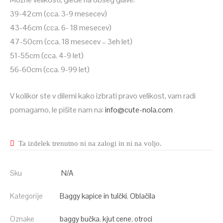
39-42cm (cca. 3-9 mesecev)
43-46cm (cca. 6- 18 mesecev)
47-50cm (cca. 18 mesecev – 3eh let)
51-55cm (cca. 4-9 let)
56-60cm (cca. 9-99 let)
V kolikor ste v dilemi kako izbrati pravo velikost, vam radi
pomagamo, le pišite nam na:
info@cute-nola.com
Ta izdelek trenutno ni na zalogi in ni na voljo.
Sku
N/A
Kategorije
Baggy kapice in tulčki
,
Oblačila
Oznake
baggy bučka
,
kjut cene
,
otroci