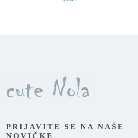
Možnosti
lahko
izberete
na
strani
izdelka
PRIJAVITE SE NA NAŠE
NOVIČKE