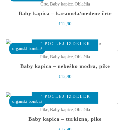
ima
,
,
Črte
Baby kapice
Oblačila
strani
več
Baby kapica – karamela/medene črte
izdelka
različic.
€
12,90
Možnosti
lahko
Ta
izberete
POGLEJ IZDELEK
izdelek
organski bombaž
na
ima
,
,
Pike
Baby kapice
Oblačila
strani
več
Baby kapica – nebeško modra, pike
izdelka
različic.
€
12,90
Možnosti
lahko
Ta
izberete
POGLEJ IZDELEK
izdelek
organski bombaž
na
ima
,
,
Pike
Baby kapice
Oblačila
strani
več
Baby kapica – turkizna, pike
izdelka
različic.
€
12,90