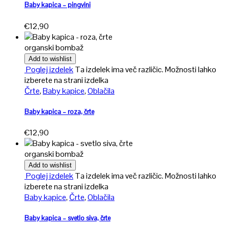
Baby kapica – pingvini
€
12,90
organski bombaž
Add to wishlist
Poglej izdelek
Ta izdelek ima več različic. Možnosti lahko
izberete na strani izdelka
Črte
,
Baby kapice
,
Oblačila
Baby kapica – roza, črte
€
12,90
organski bombaž
Add to wishlist
Poglej izdelek
Ta izdelek ima več različic. Možnosti lahko
izberete na strani izdelka
Baby kapice
,
Črte
,
Oblačila
Baby kapica – svetlo siva, črte