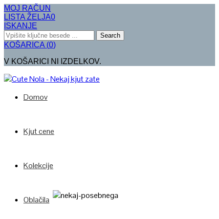
MOJ RAČUN
LISTA ŽELJA
0
ISKANJE
Search
KOŠARICA
(
0
)
V KOŠARICI NI IZDELKOV.
Domov
Kjut cene
Kolekcije
Oblačila
Poglej