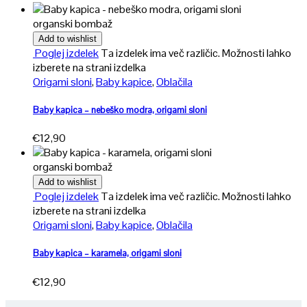
organski bombaž
Add to wishlist
Poglej izdelek
Ta izdelek ima več različic. Možnosti lahko
izberete na strani izdelka
Origami sloni
,
Baby kapice
,
Oblačila
Baby kapica – nebeško modra, origami sloni
€
12,90
organski bombaž
Add to wishlist
Poglej izdelek
Ta izdelek ima več različic. Možnosti lahko
izberete na strani izdelka
Origami sloni
,
Baby kapice
,
Oblačila
Baby kapica – karamela, origami sloni
€
12,90