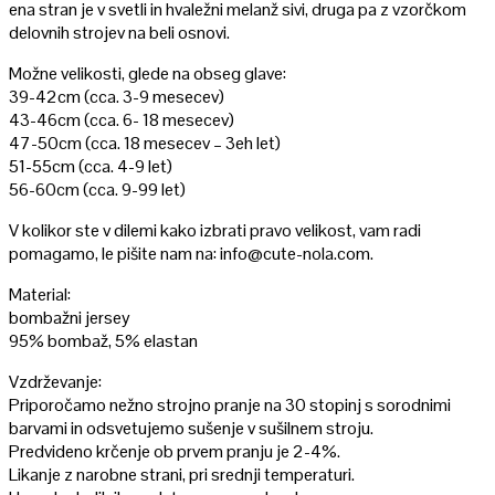
ena stran je v svetli in hvaležni melanž sivi, druga pa z vzorčkom
delovnih strojev na beli osnovi.
Možne velikosti, glede na obseg glave:
39-42cm (cca. 3-9 mesecev)
43-46cm (cca. 6- 18 mesecev)
47-50cm (cca. 18 mesecev – 3eh let)
51-55cm (cca. 4-9 let)
56-60cm (cca. 9-99 let)
V kolikor ste v dilemi kako izbrati pravo velikost, vam radi
pomagamo, le pišite nam na: info@cute-nola.com.
Material:
bombažni jersey
95% bombaž, 5% elastan
Vzdrževanje:
Priporočamo nežno strojno pranje na 30 stopinj s sorodnimi
barvami in odsvetujemo sušenje v sušilnem stroju.
Predvideno krčenje ob prvem pranju je 2-4%.
Likanje z narobne strani, pri srednji temperaturi.