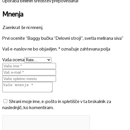
Uporaba belilnih sredstev prepovedana!
Mnenja
Zaenkrat še ni mnenj.
Prvi ocenite “Baggy bučka “Delovni stroji”, svetla melirana siva”
Vaš e-naslov ne bo objavljen.
*
označuje zahtevana polja
Vaša ocena
Shrani moje ime, e-pošto in spletišče v ta brskalnik za
naslednjič, ko komentiram.