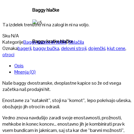
Baggy hlačke
Ta izdelek trenutno ni na zalogi in ni na voljo.
Poglej
Sku
N/A
Baggy kratke hlačke
Kategorije
Baggy kapice in tulčki
,
Oblačila
Oznaka
bagerji
,
baggy bučka
,
delovni stroji
,
dojenčki
,
kjut cene
,
otroci
Opis
Mnenja (0)
Naše baggy dvostranske, dvoplastne kapice so že od vsega
začetka naš prodajni hit.
Enostavne za “nataknit”, stoji na “komot”, lepo pokrivajo ušeska,
obožujejo jih otroci in odrasli.
Vedno znova navdušijo zaradi svoje enostavnosti, prožnosti,
mehkobe in konec koncev… enostavno jih je kombinirati prav k
vsem bundicam in jaknicam, saj sta kar dve “barvni možnosti”,