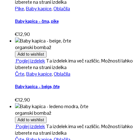
izberete na strani izdelka
Pike
,
Baby kapice
,
Oblačila
Baby kapica – črna, pike
€
12,90
organski bombaž
Add to wishlist
Poglej izdelek
Ta izdelek ima več različic. Možnosti lahko
izberete na strani izdelka
Črte
,
Baby kapice
,
Oblačila
Baby kapica – beige, črte
€
12,90
organski bombaž
Add to wishlist
Poglej izdelek
Ta izdelek ima več različic. Možnosti lahko
izberete na strani izdelka
Črte
,
Baby kapice
,
Oblačila