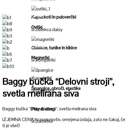
Poglej
Poglej
Kapuckoti in puloverčki
Ovitki
Poglej
Poglej
Oblekce, tunike in kiklce
Magnetki
Poglej
Poglej
Kompletki
Baggy bučka “Delovni stroji”,
Špangice, obroči, elastike
svetla melirana siva
Poglej
Baggy bučka “Delovni stroji”, svetla melirana siva
Play & sleep
IZJEMNA CENA, krasen motiv, omejena izdaja, zato ne čakaj, če
ti je všeč!
Poglej