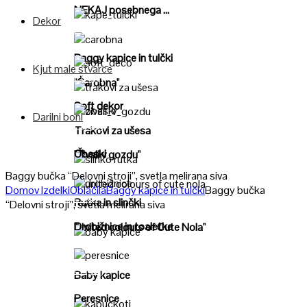
NEKAJ posebnega ...
Dekor
Poglej
Poglej
Baggy kapice in tulčki
Kjut male stvarce
Poglej
"Čarobna"
Poglej
Soft dekor
Darilni boni
Poglej
Poglej
Trakovi za ušesa
Obeski
"Živali v gozdu"
Poglej
Baggy bučka “Delovni stroji”, svetla melirana siva
Domov
Izdelki
Oblačila
Baggy kapice in tulčki
Baggy bučka
Poglej
Poglej
Rutke in slinčki
“Delovni stroji”, svetla melirana siva
Drobižnice in toaletke
"United colours of Cute Nola"
Poglej
Poglej
Baby kapice
Peresnice