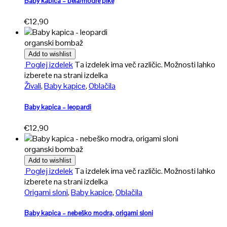
Baby kapica – bela/modre pike
€
12,90
organski bombaž
Add to wishlist
Poglej izdelek
Ta izdelek ima več različic. Možnosti lahko
izberete na strani izdelka
Živali
,
Baby kapice
,
Oblačila
Baby kapica – leopardi
€
12,90
organski bombaž
Add to wishlist
Poglej izdelek
Ta izdelek ima več različic. Možnosti lahko
izberete na strani izdelka
Origami sloni
,
Baby kapice
,
Oblačila
Baby kapica – nebeško modra, origami sloni