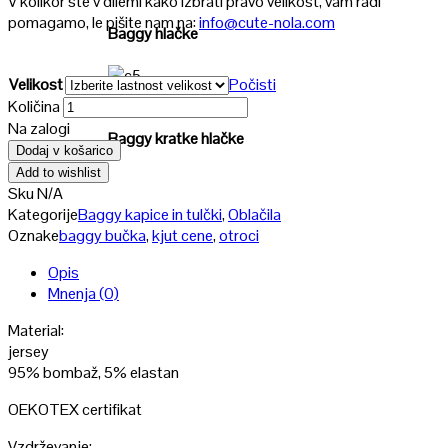
V kolikor ste v dilemi kako izbrati pravo velikost, vam radi
pomagamo, le pišite nam na:
info@cute-nola.com
Baggy hlačke
Velikost
Počisti
Poglej
Količina
Na zalogi
Baggy kratke hlačke
Dodaj v košarico
Add to wishlist
Sku
N/A
Kategorije
Baggy kapice in tulčki
,
Oblačila
Oznake
baggy bučka
,
kjut cene
,
otroci
Opis
Mnenja (0)
Material:
jersey
95% bombaž, 5% elastan
OEKOTEX certifikat
Vzdrževanje: