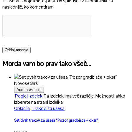
Shrani moje ime, e-pošto in spletišče v ta brskalnik za
naslednjič, ko komentiram.
Morda vam bo prav tako všeč…
Novo
set
širši
Add to wishlist
Poglej izdelek
Ta izdelek ima več različic. Možnosti lahko
izberete na strani izdelka
Oblačila
,
Trakovi za ušesa
Set dveh trakov za ušesa “Pozor gradbišče + oker”