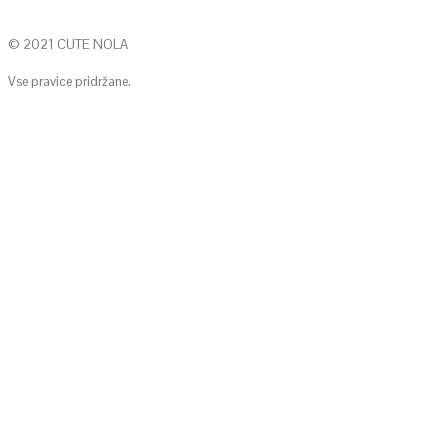
© 2021 CUTE NOLA
Vse pravice pridržane.
KONTAKTIRAJTE NAS
info@cute-nola.com