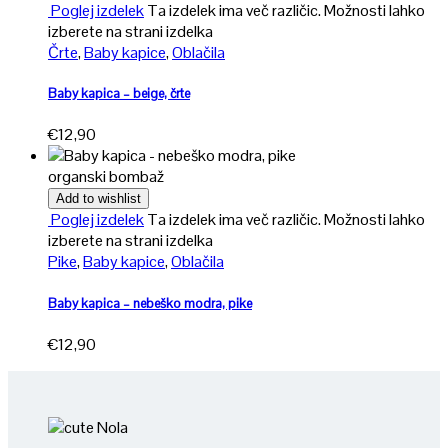
Poglej izdelek
Ta izdelek ima več različic. Možnosti lahko
izberete na strani izdelka
Črte
,
Baby kapice
,
Oblačila
Baby kapica – beige, črte
€
12,90
organski bombaž
Add to wishlist
Poglej izdelek
Ta izdelek ima več različic. Možnosti lahko
izberete na strani izdelka
Pike
,
Baby kapice
,
Oblačila
Baby kapica – nebeško modra, pike
€
12,90