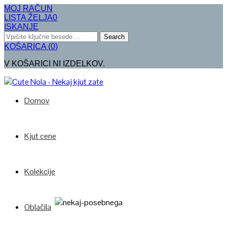
MOJ RAČUN
LISTA ŽELJA
0
ISKANJE
Search
KOŠARICA
(
0
)
V KOŠARICI NI IZDELKOV.
Domov
Kjut cene
Kolekcije
Oblačila
Poglej