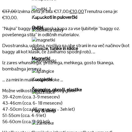
Poglej
€
17,00
Izvirna cena je bila: €17,00.
€
10,00
Trenutna cena je:
Poglej
Kapuckoti in puloverčki
€10,00.
Ovitki
“Nujna” baggy dvostranska kapa za vse ljubitelje “baggy oz.
povešenega stila” in odličnih materialov.
Poglej
Dvostranska, udobna, nosljiva na obe strani in na več načinov (kot
Poglej
Oblekce, tunike in kiklce
baggy ali kot klasik, če zavihamo spodnji rob), …
Magnetki
Iz zares vrhunskega, prožnega, mehkega, gosto tkanega,
Poglej
bombažnga jerseya …
Poglej
Kompletki
… za mini in malo večje otroke …
Špangice, obroči, elastike
Možne velikosti, glede na obseg glave:
39-42cm (cca. 3-9 mesecev)
Poglej
43-46cm (cca. 6- 18 mesecev)
47-50cm (cca. 18 mesecev – 3eh let)
Play & sleep
51-55cm (cca. 4-9 let)
56-60cm (cca. 9-99 let)
Poglej