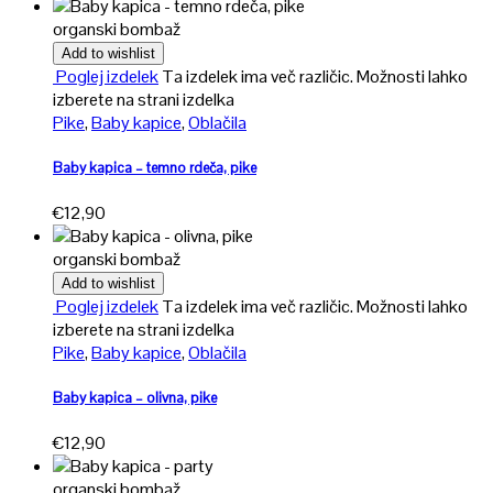
organski bombaž
Add to wishlist
Poglej izdelek
Ta izdelek ima več različic. Možnosti lahko
izberete na strani izdelka
Pike
,
Baby kapice
,
Oblačila
Baby kapica – temno rdeča, pike
€
12,90
organski bombaž
Add to wishlist
Poglej izdelek
Ta izdelek ima več različic. Možnosti lahko
izberete na strani izdelka
Pike
,
Baby kapice
,
Oblačila
Baby kapica – olivna, pike
€
12,90
organski bombaž