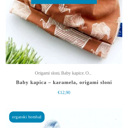
izdelek
ima
več
različic.
Možnosti
lahko
izberete
na
strani
izdelka
,
,
Origami sloni
Baby kapice
Oblačila
Baby kapica – karamela, origami sloni
€
12,90
organski bombaž