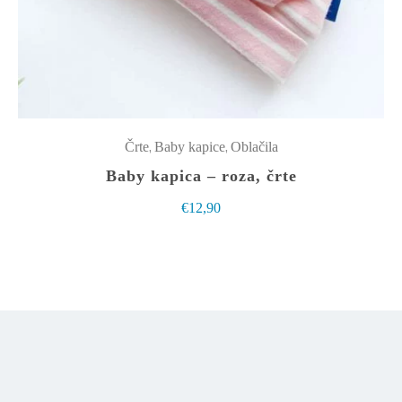
Možnosti
lahko
izberete
na
strani
izdelka
,
,
Črte
Baby kapice
Oblačila
Baby kapica – roza, črte
€
12,90