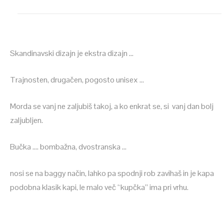
Skandinavski dizajn je ekstra dizajn …
Trajnosten, drugačen, pogosto unisex …
Morda se vanj ne zaljubiš takoj, a ko enkrat se, si vanj dan bolj
zaljubljen.
Bučka …. bombažna, dvostranska …
nosi se na baggy način, lahko pa spodnji rob zavihaš in je kapa
podobna klasik kapi, le malo več “kupčka” ima pri vrhu.