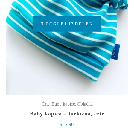
Ta
POGLEJ IZDELEK
izdelek
ima
več
različic.
Možnosti
lahko
izberete
na
strani
izdelka
,
,
Črte
Baby kapice
Oblačila
Baby kapica – turkizna, črte
€
12,90