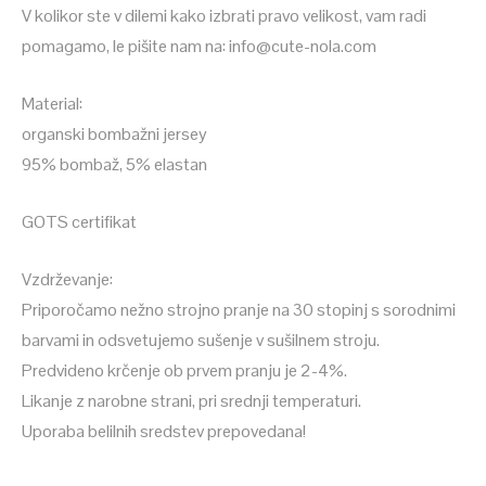
V kolikor ste v dilemi kako izbrati pravo velikost, vam radi
pomagamo, le pišite nam na: info@cute-nola.com
Material:
organski bombažni jersey
95% bombaž, 5% elastan
GOTS certifikat
Vzdrževanje:
Priporočamo nežno strojno pranje na 30 stopinj s sorodnimi
barvami in odsvetujemo sušenje v sušilnem stroju.
Predvideno krčenje ob prvem pranju je 2-4%.
Likanje z narobne strani, pri srednji temperaturi.
Uporaba belilnih sredstev prepovedana!