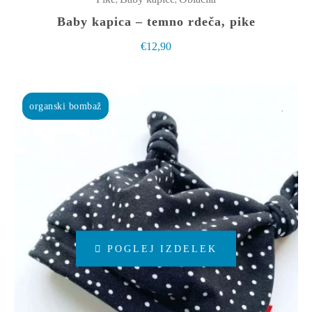
Baby kapica – temno rdeča, pike
€
12,90
organski bombaž
Ta
POGLEJ IZDELEK
izdelek
ima
več