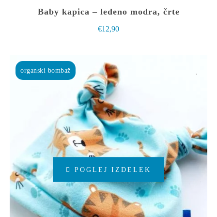
Baby kapica – ledeno modra, črte
€
12,90
organski bombaž
Ta
POGLEJ IZDELEK
izdelek
ima
več