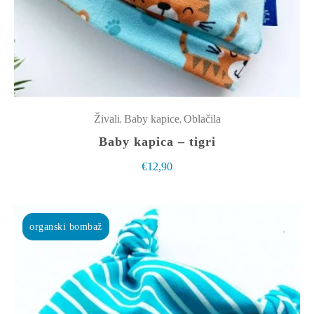
različic.
Možnosti
lahko
izberete
na
strani
izdelka
,
,
Živali
Baby kapice
Oblačila
Baby kapica – tigri
€
12,90
organski bombaž