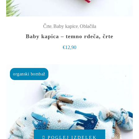
na
strani
izdelka
,
,
Črte
Baby kapice
Oblačila
Baby kapica – temno rdeča, črte
€
12,90
organski bombaž
Ta
POGLEJ IZDELEK