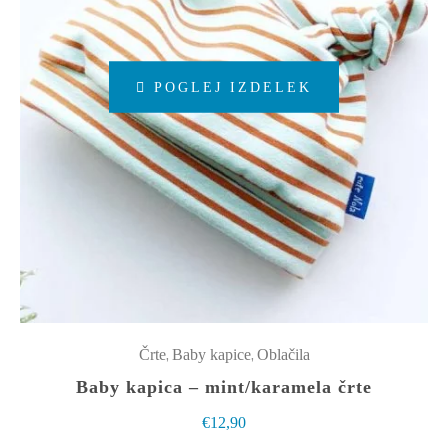
Ta
POGLEJ IZDELEK
izdelek
ima
več
različic.
Možnosti
lahko
izberete
na
strani
izdelka
,
,
Črte
Baby kapice
Oblačila
Baby kapica – mint/karamela črte
€
12,90