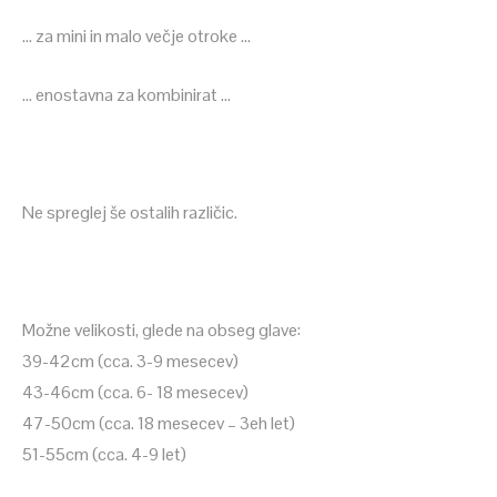
… za mini in malo večje otroke …
… enostavna za kombinirat …
Ne spreglej še ostalih različic.
Možne velikosti, glede na obseg glave:
39-42cm (cca. 3-9 mesecev)
43-46cm (cca. 6- 18 mesecev)
47-50cm (cca. 18 mesecev – 3eh let)
51-55cm (cca. 4-9 let)