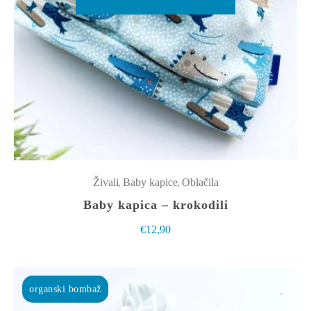
izdelek
ima
več
različic.
Možnosti
lahko
izberete
na
strani
izdelka
,
,
Živali
Baby kapice
Oblačila
Baby kapica – krokodili
€
12,90
organski bombaž