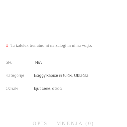
Ta izdelek trenutno ni na zalogi in ni na voljo.
Sku
N/A
Kategorije
Baggy kapice in tulčki
,
Oblačila
Oznaki
kjut cene
,
otroci
OPIS
MNENJA (0)