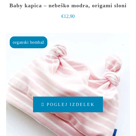
Baby kapica – nebeško modra, origami sloni
€
12,90
organski bombaž
Ta
POGLEJ IZDELEK
izdelek
ima
več
različic.