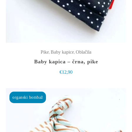
različic.
Možnosti
lahko
izberete
na
strani
izdelka
,
,
Pike
Baby kapice
Oblačila
Baby kapica – črna, pike
€
12,90
organski bombaž