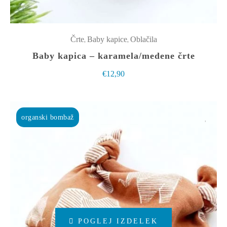
na
strani
izdelka
,
,
Črte
Baby kapice
Oblačila
Baby kapica – karamela/medene črte
€
12,90
organski bombaž
Ta
POGLEJ IZDELEK