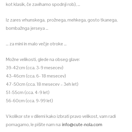
kot klasik, če zavihamo spodnji rob), …
Iz zares vrhunskega, prožnega, mehkega, gosto tkanega,
bombažnga jerseya …
… za mini in malo večje otroke …
Možne velikosti, glede na obseg glave:
39-42cm (cca. 3-9 mesecev)
43-46cm (cca. 6- 18 mesecev)
47-50cm (cca. 18 mesecev – 3eh let)
51-55cm (cca. 4-9 let)
56-60cm (cca. 9-99 let)
V kolikor ste v dilemi kako izbrati pravo velikost, vam radi
pomagamo, le pišite nam na:
info@cute-nola.com