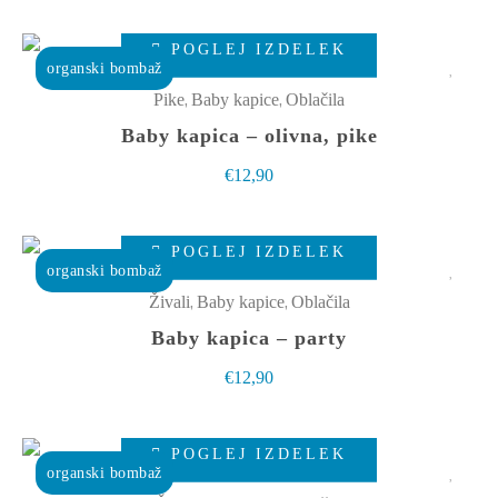
lahko
Ta
izberete
POGLEJ IZDELEK
izdelek
organski bombaž
na
ima
,
,
Pike
Baby kapice
Oblačila
strani
več
Baby kapica – olivna, pike
izdelka
različic.
€
12,90
Možnosti
lahko
Ta
izberete
POGLEJ IZDELEK
izdelek
organski bombaž
na
ima
,
,
Živali
Baby kapice
Oblačila
strani
več
Baby kapica – party
izdelka
različic.
€
12,90
Možnosti
lahko
Ta
izberete
POGLEJ IZDELEK
izdelek
organski bombaž
na