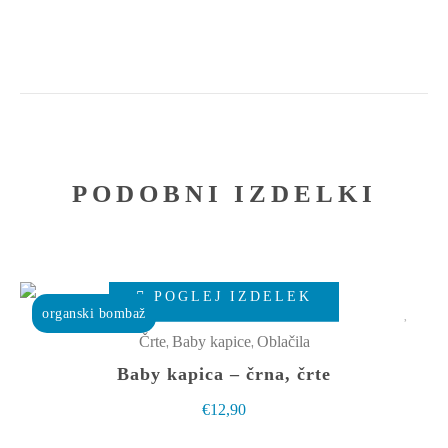
lahko
izberete
na
strani
izdelka
PODOBNI IZDELKI
Ta
POGLEJ IZDELEK
izdelek
organski bombaž
ima
,
,
Črte
Baby kapice
Oblačila
več
Baby kapica – črna, črte
različic.
€
12,90
Možnosti