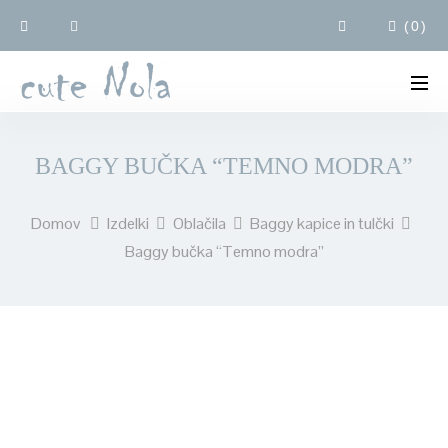
(
0
)
BAGGY BUČKA “TEMNO MODRA”
Domov
Izdelki
Oblačila
Baggy kapice in tulčki
Baggy bučka “Temno modra”