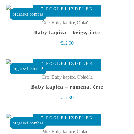
lahko
Ta
izberete
POGLEJ IZDELEK
izdelek
organski bombaž
na
ima
,
,
Črte
Baby kapice
Oblačila
strani
več
Baby kapica – beige, črte
izdelka
različic.
€
12,90
Možnosti
lahko
Ta
izberete
POGLEJ IZDELEK
izdelek
organski bombaž
na
ima
,
,
Črte
Baby kapice
Oblačila
strani
več
Baby kapica – rumena, črte
izdelka
različic.
€
12,90
Možnosti
lahko
Ta
izberete
POGLEJ IZDELEK
izdelek
organski bombaž
na
ima
,
,
Pike
Baby kapice
Oblačila