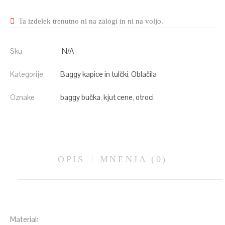
Ta izdelek trenutno ni na zalogi in ni na voljo.
Sku
N/A
Kategorije
Baggy kapice in tulčki
,
Oblačila
Oznake
baggy bučka
,
kjut cene
,
otroci
OPIS
MNENJA (0)
Material: