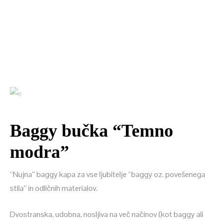
Baggy bučka “Temno
modra”
“Nujna” baggy kapa za vse ljubitelje “baggy oz. povešenega
stila” in odličnih materialov.
Dvostranska, udobna, nosljiva na več načinov (kot baggy ali