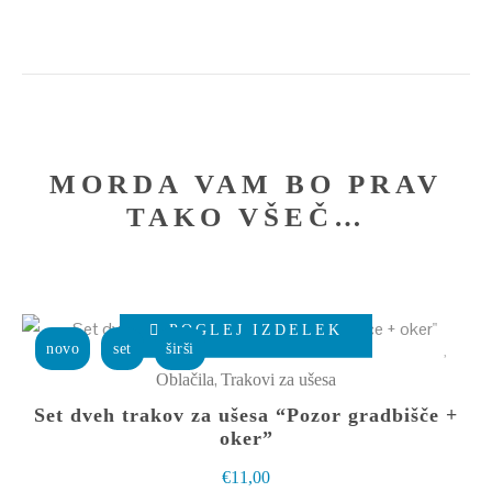
MORDA VAM BO PRAV
TAKO VŠEČ…
Ta
POGLEJ IZDELEK
izdelek
novo
set
širši
ima
,
Oblačila
Trakovi za ušesa
več
Set dveh trakov za ušesa “Pozor gradbišče +
različic.
oker”
Možnosti
€
11,00