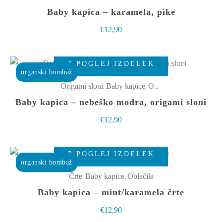
strani
več
Baby kapica – karamela, pike
izdelka
različic.
€
12,90
Možnosti
lahko
Ta
izberete
POGLEJ IZDELEK
izdelek
organski bombaž
na
ima
,
,
Origami sloni
Baby kapice
Oblačila
strani
več
Baby kapica – nebeško modra, origami sloni
izdelka
različic.
€
12,90
Možnosti
lahko
Ta
izberete
POGLEJ IZDELEK
izdelek
organski bombaž
na
ima
,
,
Črte
Baby kapice
Oblačila
strani
več
Baby kapica – mint/karamela črte
izdelka
različic.
€
12,90
Možnosti