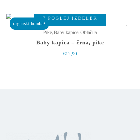
Možnosti
lahko
Ta
izberete
POGLEJ IZDELEK
izdelek
organski bombaž
na
ima
,
,
Pike
Baby kapice
Oblačila
strani
več
Baby kapica – črna, pike
izdelka
različic.
€
12,90
Možnosti
lahko
izberete
na
strani
izdelka