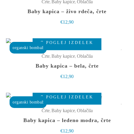
ima
,
,
Črte
Baby kapice
Oblačila
strani
več
Baby kapica – živo rdeča, črte
izdelka
različic.
€
12,90
Možnosti
lahko
Ta
izberete
POGLEJ IZDELEK
izdelek
organski bombaž
na
ima
,
,
Črte
Baby kapice
Oblačila
strani
več
Baby kapica – bela, črte
izdelka
različic.
€
12,90
Možnosti
lahko
Ta
izberete
POGLEJ IZDELEK
izdelek
organski bombaž
na
ima
,
,
Črte
Baby kapice
Oblačila
strani
več
Baby kapica – ledeno modra, črte
izdelka
različic.
€
12,90