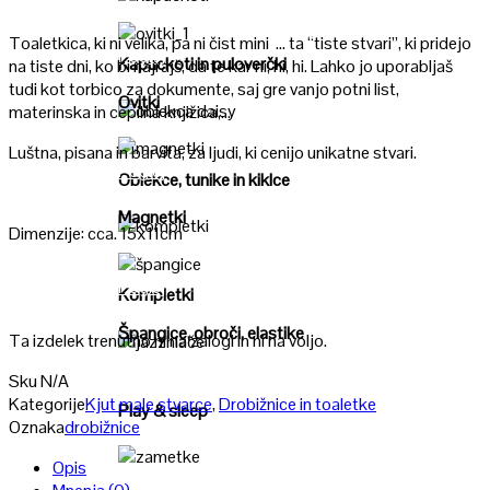
Poglej
Toaletkica, ki ni velika, pa ni čist mini … ta “tiste stvari”, ki pridejo
Poglej
Kapuckoti in puloverčki
na tiste dni, ko bi najrajš, da te kar ni, hi, hi. Lahko jo uporabljaš
tudi kot torbico za dokumente, saj gre vanjo potni list,
Ovitki
materinska in cepilna knjižica,…
Poglej
Luštna, pisana in barvita, za ljudi, ki cenijo unikatne stvari.
Poglej
Oblekce, tunike in kiklce
Magnetki
Dimenzije: cca. 15x11cm
Poglej
Poglej
Kompletki
Špangice, obroči, elastike
Ta izdelek trenutno ni na zalogi in ni na voljo.
Poglej
Sku
N/A
Kategorije
Kjut male stvarce
,
Drobižnice in toaletke
Play & sleep
Oznaka
drobižnice
Opis
Poglej