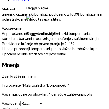
Mnenja (0)
Baggy hlačke
Material:
ameriški dizajnerski bombaž, podloženo z 100% bombažem in
poliestrsko medvlogo (za učvrstitev)
Poglej
Vzdrževanje:
Priporočamo nežno ročno pranje pri nizki temperaturi, s
Baggy kratke hlačke
sorodnimi barvami in odsvetujemo sušenje v sušilnem stroju.
Predvideno krčenje ob prvem pranju je 2-4%.
Likanje pri srednji temperaturi, preko vlažne bombažne krpe.
Uporaba belilnih sredstev prepovedana!
Mnenja
Zaenkrat še ni mnenj.
Prvi ocenite “Mala toaletka “Bonbonček””
Vaš e-naslov ne bo objavljen.
*
označuje zahtevana polja
Vaša ocena