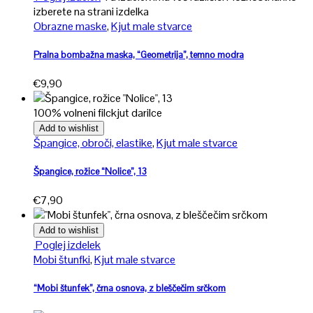
izberete na strani izdelka
Obrazne maske
,
Kjut male stvarce
Pralna bombažna maska, “Geometrija”, temno modra
€
9,90
100% volneni filc
kjut darilce
Add to wishlist
Špangice, obroči, elastike
,
Kjut male stvarce
Špangice, rožice “Nolice”, 13
€
7,90
Add to wishlist
Poglej izdelek
Mobi štunfki
,
Kjut male stvarce
“Mobi štunfek”, črna osnova, z bleščečim srčkom