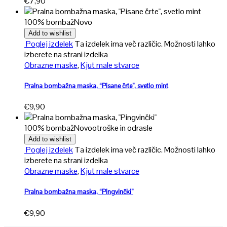
€
7,90
100% bombaž
Novo
Add to wishlist
Poglej izdelek
Ta izdelek ima več različic. Možnosti lahko
izberete na strani izdelka
Obrazne maske
,
Kjut male stvarce
Pralna bombažna maska, “Pisane črte”, svetlo mint
€
9,90
100% bombaž
Novo
otroške in odrasle
Add to wishlist
Poglej izdelek
Ta izdelek ima več različic. Možnosti lahko
izberete na strani izdelka
Obrazne maske
,
Kjut male stvarce
Pralna bombažna maska, “Pingvinčki”
€
9,90