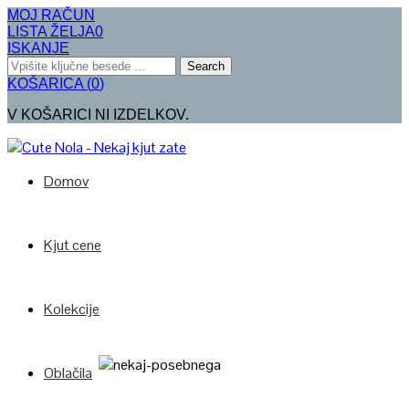
MOJ RAČUN
LISTA ŽELJA
0
ISKANJE
Search
KOŠARICA
(
0
)
V KOŠARICI NI IZDELKOV.
Domov
Kjut cene
Kolekcije
Oblačila
Poglej