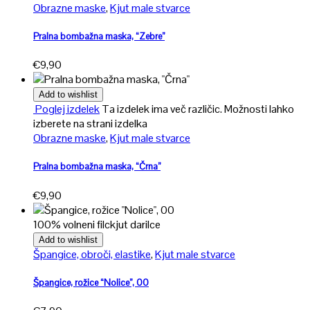
Obrazne maske
,
Kjut male stvarce
Pralna bombažna maska, “Zebre”
€
9,90
Add to wishlist
Poglej izdelek
Ta izdelek ima več različic. Možnosti lahko
izberete na strani izdelka
Obrazne maske
,
Kjut male stvarce
Pralna bombažna maska, “Črna”
€
9,90
100% volneni filc
kjut darilce
Add to wishlist
Špangice, obroči, elastike
,
Kjut male stvarce
Špangice, rožice “Nolice”, 00