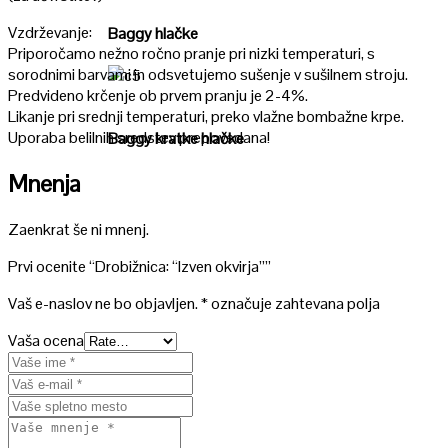
Vzdrževanje:
Baggy hlačke
Priporočamo nežno ročno pranje pri nizki temperaturi, s
sorodnimi barvami in odsvetujemo sušenje v sušilnem stroju.
Predvideno krčenje ob prvem pranju je 2-4%.
Poglej
Likanje pri srednji temperaturi, preko vlažne bombažne krpe.
Uporaba belilnih sredstev prepovedana!
Baggy kratke hlačke
Mnenja
Zaenkrat še ni mnenj.
Prvi ocenite “Drobižnica: “Izven okvirja””
Vaš e-naslov ne bo objavljen.
*
označuje zahtevana polja
Vaša ocena