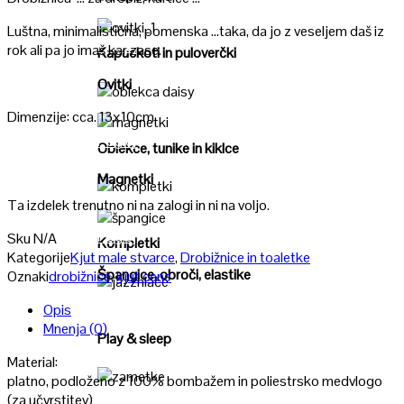
Poglej
Luštna, minimalistična, pomenska …taka, da jo z veseljem daš iz
Poglej
rok ali pa jo imaš kar zase.
Kapuckoti in puloverčki
Ovitki
Poglej
Dimenzije: cca. 13x10cm
Poglej
Oblekce, tunike in kiklce
Magnetki
Ta izdelek trenutno ni na zalogi in ni na voljo.
Poglej
Poglej
Sku
N/A
Kompletki
Kategorije
Kjut male stvarce
,
Drobižnice in toaletke
Špangice, obroči, elastike
Oznaki
drobižnice
,
kjut cene
Poglej
Opis
Mnenja (0)
Play & sleep
Material:
platno, podloženo z 100% bombažem in poliestrsko medvlogo
Poglej
(za učvrstitev)