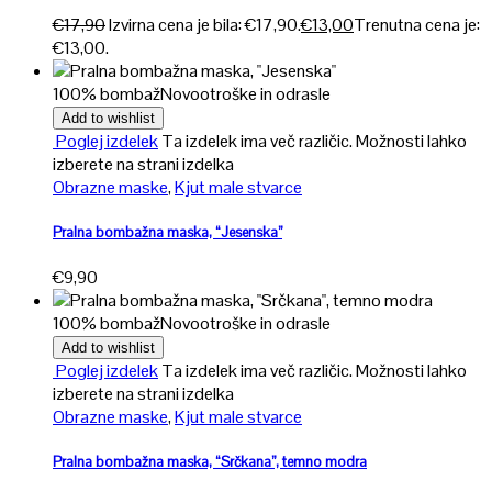
€
17,90
Izvirna cena je bila: €17,90.
€
13,00
Trenutna cena je:
€13,00.
100% bombaž
Novo
otroške in odrasle
Add to wishlist
Poglej izdelek
Ta izdelek ima več različic. Možnosti lahko
izberete na strani izdelka
Obrazne maske
,
Kjut male stvarce
Pralna bombažna maska, “Jesenska”
€
9,90
100% bombaž
Novo
otroške in odrasle
Add to wishlist
Poglej izdelek
Ta izdelek ima več različic. Možnosti lahko
izberete na strani izdelka
Obrazne maske
,
Kjut male stvarce
Pralna bombažna maska, “Srčkana”, temno modra