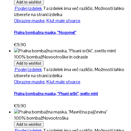
Add to wishlist
Poglej izdelek
Ta izdelek ima več različic. Možnosti lahko
izberete na strani izdelka
Obrazne maske
,
Kjut male stvarce
Pralna bombažna maska, “Nogomet”
€
9,90
100% bombaž
Novo
otroške in odrasle
Add to wishlist
Poglej izdelek
Ta izdelek ima več različic. Možnosti lahko
izberete na strani izdelka
Obrazne maske
,
Kjut male stvarce
Pralna bombažna maska, “Pisani srčki”, svetlo mint
€
9,90
100% bombaž
Novo
otroška
Add to wishlist
Poglej izdelek
Ta izdelek ima več različic. Možnosti lahko