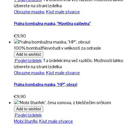
izberete na strani izdelka
Obrazne maske
,
Kjut male stvarce
Pralna bombažna maska, “Mavrična pajčevina”
€
9,90
100% bombaž
Novo
tudi v velikosti za odrasle
Add to wishlist
Poglej izdelek
Ta izdelek ima več različic. Možnosti lahko
izberete na strani izdelka
Obrazne maske
,
Kjut male stvarce
Pralna bombažna maska, “HP”, obrazi
€
9,90
Add to wishlist
Poglej izdelek
Mobi štunfki
,
Kjut male stvarce