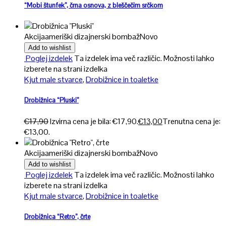
“Mobi štunfek”, črna osnova, z bleščečim srčkom
Akcija
ameriški dizajnerski bombaž
Novo
Add to wishlist
Poglej izdelek
Ta izdelek ima več različic. Možnosti lahko
izberete na strani izdelka
Kjut male stvarce
,
Drobižnice in toaletke
Drobižnica “Pluski”
€
17,90
Izvirna cena je bila: €17,90.
€
13,00
Trenutna cena je:
€13,00.
Akcija
ameriški dizajnerski bombaž
Novo
Add to wishlist
Poglej izdelek
Ta izdelek ima več različic. Možnosti lahko
izberete na strani izdelka
Kjut male stvarce
,
Drobižnice in toaletke
Drobižnica “Retro”, črte