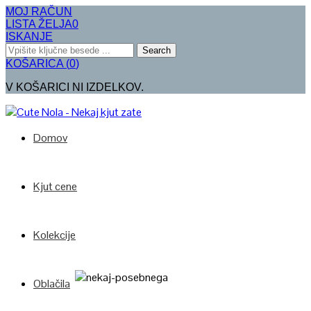
MOJ RAČUN
LISTA ŽELJA
0
ISKANJE
Search
KOŠARICA
(
0
)
V KOŠARICI NI IZDELKOV.
Domov
Kjut cene
Kolekcije
Oblačila
Poglej