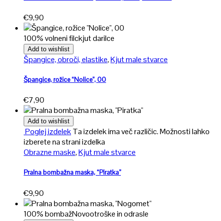
€
9,90
100% volneni filc
kjut darilce
Add to wishlist
Špangice, obroči, elastike
,
Kjut male stvarce
Špangice, rožice “Nolice”, 00
€
7,90
Add to wishlist
Poglej izdelek
Ta izdelek ima več različic. Možnosti lahko
izberete na strani izdelka
Obrazne maske
,
Kjut male stvarce
Pralna bombažna maska, “Piratka”
€
9,90
100% bombaž
Novo
otroške in odrasle