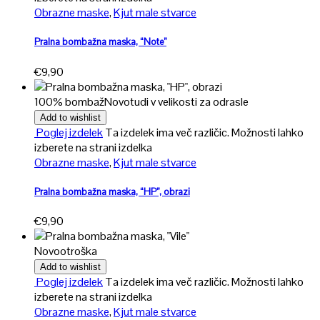
Obrazne maske
,
Kjut male stvarce
Pralna bombažna maska, “Note”
€
9,90
100% bombaž
Novo
tudi v velikosti za odrasle
Add to wishlist
Poglej izdelek
Ta izdelek ima več različic. Možnosti lahko
izberete na strani izdelka
Obrazne maske
,
Kjut male stvarce
Pralna bombažna maska, “HP”, obrazi
€
9,90
Novo
otroška
Add to wishlist
Poglej izdelek
Ta izdelek ima več različic. Možnosti lahko
izberete na strani izdelka
Obrazne maske
,
Kjut male stvarce