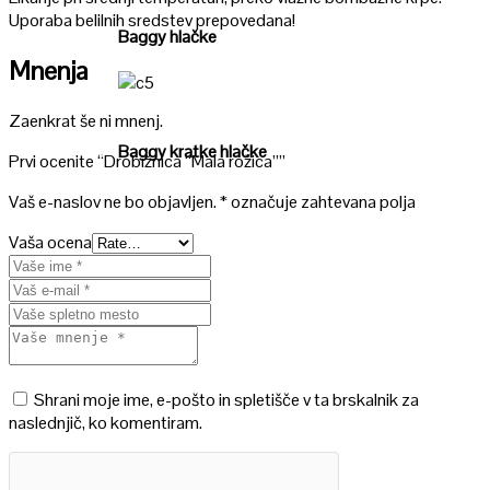
Uporaba belilnih sredstev prepovedana!
Baggy hlačke
Mnenja
Poglej
Zaenkrat še ni mnenj.
Baggy kratke hlačke
Prvi ocenite “Drobižnica “Mala rožica””
Vaš e-naslov ne bo objavljen.
*
označuje zahtevana polja
Vaša ocena
Shrani moje ime, e-pošto in spletišče v ta brskalnik za
naslednjič, ko komentiram.