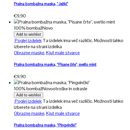
Pralna bombažna maska, “Ježki”
€
9,90
100% bombaž
Novo
Add to wishlist
Poglej izdelek
Ta izdelek ima več različic. Možnosti lahko
izberete na strani izdelka
Obrazne maske
,
Kjut male stvarce
Pralna bombažna maska, “Pisane črte”, svetlo mint
€
9,90
100% bombaž
Novo
otroške in odrasle
Add to wishlist
Poglej izdelek
Ta izdelek ima več različic. Možnosti lahko
izberete na strani izdelka
Obrazne maske
,
Kjut male stvarce
Pralna bombažna maska, “Pingvinčki”