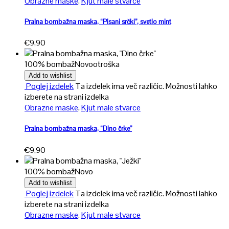
Obrazne maske
,
Kjut male stvarce
Pralna bombažna maska, “Pisani srčki”, svetlo mint
€
9,90
100% bombaž
Novo
otroška
Add to wishlist
Poglej izdelek
Ta izdelek ima več različic. Možnosti lahko
izberete na strani izdelka
Obrazne maske
,
Kjut male stvarce
Pralna bombažna maska, “Dino črke”
€
9,90
100% bombaž
Novo
Add to wishlist
Poglej izdelek
Ta izdelek ima več različic. Možnosti lahko
izberete na strani izdelka
Obrazne maske
,
Kjut male stvarce