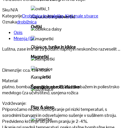
Poglej
Sku
N/A
Poglej
Kategorije
Drobižnice in toaletke
,
Kjut male stvarce
Kapuckoti in puloverčki
Oznaka
drobižnica
Ovitki
Opis
Poglej
Mnenja (0)
Poglej
Oblekce, tunike in kiklce
Luštna, zase ime ali za podarit naprej in neskončno razveselit …
Magnetki
Poglej
Dimenzije: cca. 13x 10cm
Poglej
Kompletki
Material:
platno, bombaž , podloženo z 100% bombažem in poliestrsko
Špangice, obroči, elastike
medvlogo (za učvrstitev), usnjena rožica
Poglej
Vzdrževanje:
Play & sleep
Priporočamo nežno ročno pranje pri nizki temperaturi, s
sorodnimi barvami in odsvetujemo sušenje v sušilnem stroju.
Predvideno krčenje ob prvem pranju je 2-4%.
Poglej
Likanje pri srednji temperaturi, preko vlažne bombažne krpe.