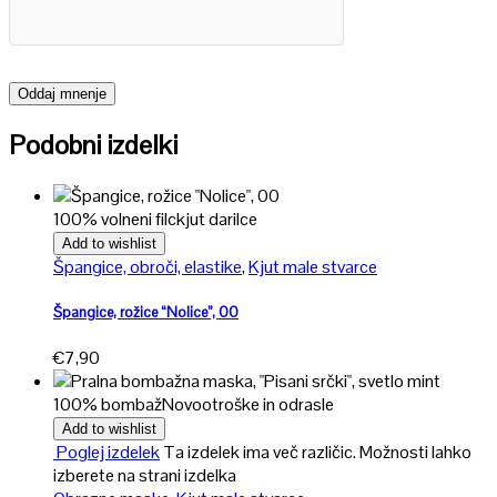
Podobni izdelki
100% volneni filc
kjut darilce
Add to wishlist
Špangice, obroči, elastike
,
Kjut male stvarce
Špangice, rožice “Nolice”, 00
€
7,90
100% bombaž
Novo
otroške in odrasle
Add to wishlist
Poglej izdelek
Ta izdelek ima več različic. Možnosti lahko
izberete na strani izdelka