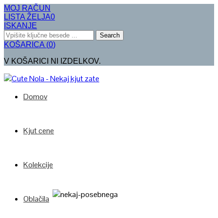
MOJ RAČUN
LISTA ŽELJA
0
ISKANJE
Search
KOŠARICA
(
0
)
V KOŠARICI NI IZDELKOV.
Domov
Kjut cene
Kolekcije
Oblačila
Poglej