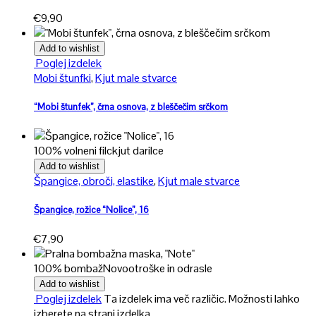
€
9,90
Add to wishlist
Poglej izdelek
Mobi štunfki
,
Kjut male stvarce
“Mobi štunfek”, črna osnova, z bleščečim srčkom
100% volneni filc
kjut darilce
Add to wishlist
Špangice, obroči, elastike
,
Kjut male stvarce
Špangice, rožice “Nolice”, 16
€
7,90
100% bombaž
Novo
otroške in odrasle
Add to wishlist
Poglej izdelek
Ta izdelek ima več različic. Možnosti lahko
izberete na strani izdelka