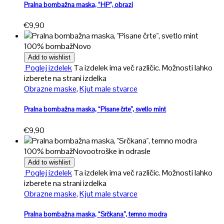
Pralna bombažna maska, “HP”, obrazi
€
9,90
100% bombaž
Novo
Add to wishlist
Poglej izdelek
Ta izdelek ima več različic. Možnosti lahko
izberete na strani izdelka
Obrazne maske
,
Kjut male stvarce
Pralna bombažna maska, “Pisane črte”, svetlo mint
€
9,90
100% bombaž
Novo
otroške in odrasle
Add to wishlist
Poglej izdelek
Ta izdelek ima več različic. Možnosti lahko
izberete na strani izdelka
Obrazne maske
,
Kjut male stvarce
Pralna bombažna maska, “Srčkana”, temno modra