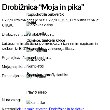
Poglej
Drobižnica “Moja in pika”
Poglej
Kapuckoti in puloverčki
€
22,90
Izvirna cena je bila: €22,90.
€
19,90
Trenutna cena je:
Ovitki
€19,90.
Poglej
Drobižnica … za drobiž, kartice …
Poglej
Oblekce, tunike in kiklce
Luštna, minimalistična, pomenska … z izvezenim napisom in
srčkom iz 100% naravnega, volnenega filca …
Magnetki
Poglej
Prijateljica, hči, mami, sestra, …
Poglej
Kompletki
Moja, pa pika …
Špangice, obroči, elastike
Dimenzije: cca. 13x10cm
Poglej
Play & sleep
Ni na zalogi
Poglej
Kategorije
Kjut male stvarce
,
Drobižnice in toaletke