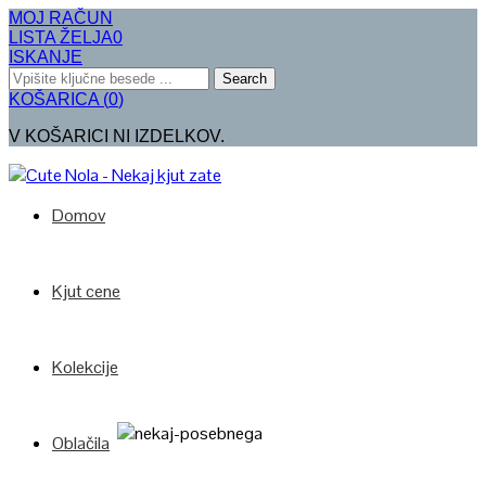
MOJ RAČUN
LISTA ŽELJA
0
ISKANJE
Search
KOŠARICA
(
0
)
V KOŠARICI NI IZDELKOV.
Domov
Kjut cene
Kolekcije
Oblačila
Poglej