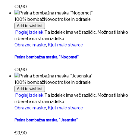
€
9,90
100% bombaž
Novo
otroške in odrasle
Add to wishlist
Poglej izdelek
Ta izdelek ima več različic. Možnosti lahko
izberete na strani izdelka
Obrazne maske
,
Kjut male stvarce
Pralna bombažna maska, “Nogomet”
€
9,90
100% bombaž
Novo
otroške in odrasle
Add to wishlist
Poglej izdelek
Ta izdelek ima več različic. Možnosti lahko
izberete na strani izdelka
Obrazne maske
,
Kjut male stvarce
Pralna bombažna maska, “Jesenska”
€
9,90