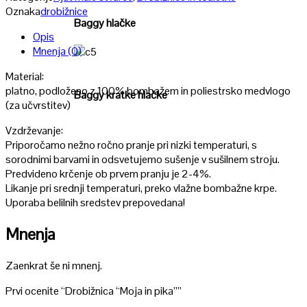
Oznaka
drobižnice
Baggy hlačke
Opis
Mnenja (0)
Poglej
Material:
platno, podloženo z 100% bombažem in poliestrsko medvlogo
Baggy kratke hlačke
(za učvrstitev)
Vzdrževanje:
Priporočamo nežno ročno pranje pri nizki temperaturi, s
sorodnimi barvami in odsvetujemo sušenje v sušilnem stroju.
Predvideno krčenje ob prvem pranju je 2-4%.
Likanje pri srednji temperaturi, preko vlažne bombažne krpe.
Uporaba belilnih sredstev prepovedana!
Mnenja
Zaenkrat še ni mnenj.
Prvi ocenite “Drobižnica “Moja in pika””