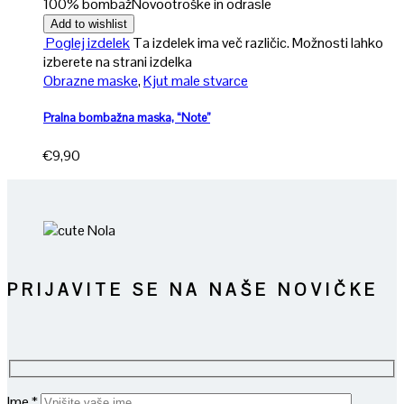
100% bombaž
Novo
otroške in odrasle
Add to wishlist
Poglej izdelek
Ta izdelek ima več različic. Možnosti lahko
izberete na strani izdelka
Obrazne maske
,
Kjut male stvarce
Pralna bombažna maska, “Note”
€
9,90
PRIJAVITE SE NA NAŠE NOVIČKE
Ime *