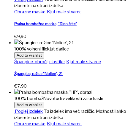
izberete na strani izdelka
Obrazne maske
,
Kjut male stvarce
Pralna bombažna maska, “Dino črke”
€
9,90
100% volneni filc
kjut darilce
Add to wishlist
Špangice, obroči, elastike
,
Kjut male stvarce
Špangice, rožice “Nolice”, 21
€
7,90
100% bombaž
Novo
tudi v velikosti za odrasle
Add to wishlist
Poglej izdelek
Ta izdelek ima več različic. Možnosti lahko
izberete na strani izdelka
Obrazne maske
,
Kjut male stvarce