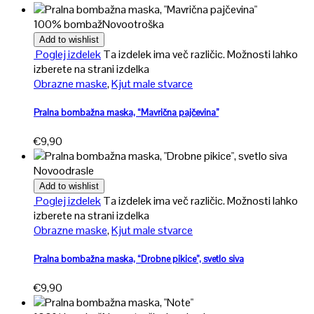
100% bombaž
Novo
otroška
Add to wishlist
Poglej izdelek
Ta izdelek ima več različic. Možnosti lahko
izberete na strani izdelka
Obrazne maske
,
Kjut male stvarce
Pralna bombažna maska, “Mavrična pajčevina”
€
9,90
Novo
odrasle
Add to wishlist
Poglej izdelek
Ta izdelek ima več različic. Možnosti lahko
izberete na strani izdelka
Obrazne maske
,
Kjut male stvarce
Pralna bombažna maska, “Drobne pikice”, svetlo siva
€
9,90