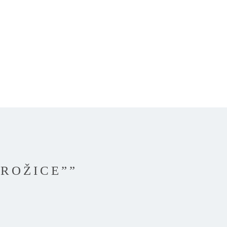
 ROŽICE””