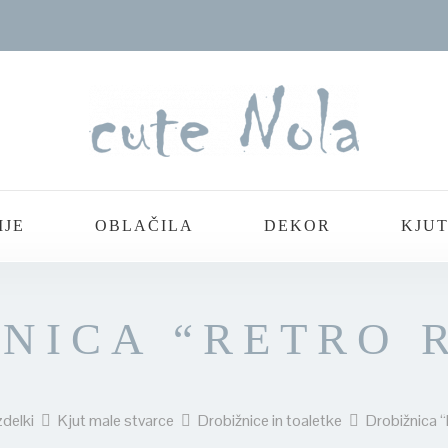
IJE
OBLAČILA
DEKOR
KJUT
NICA “RETRO 
zdelki
Kjut male stvarce
Drobižnice in toaletke
Drobižnica “