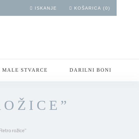
ISKANJE
KOŠARICA
(
0
)
 MALE STVARCE
DARILNI BONI
ROŽICE”
Retro rožice”