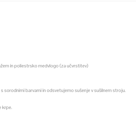
m in poliestrsko medvlogo (za učvrstitev)
 s sorodnimi barvami in odsvetujemo sušenje v sušilnem stroju.
e krpe.