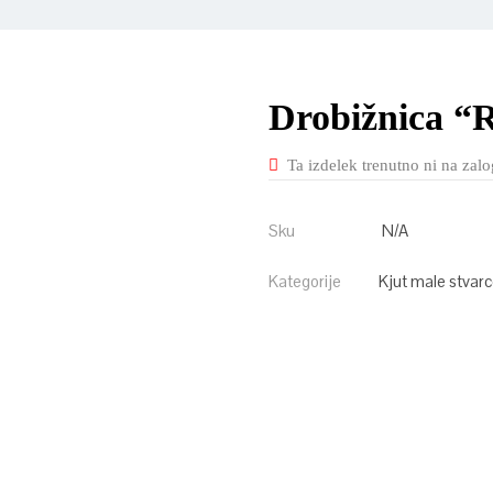
Drobižnica “R
Ta izdelek trenutno ni na zalog
Sku
N/A
Kategorije
Kjut male stvar