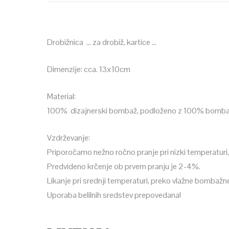
Drobižnica … za drobiž, kartice …
Dimenzije: cca. 13x10cm
Material:
100% dizajnerski bombaž, podloženo z 100% bombaže
Vzdrževanje:
Priporočamo nežno ročno pranje pri nizki temperaturi,
Predvideno krčenje ob prvem pranju je 2-4%.
Likanje pri srednji temperaturi, preko vlažne bombažn
Uporaba belilnih sredstev prepovedana!