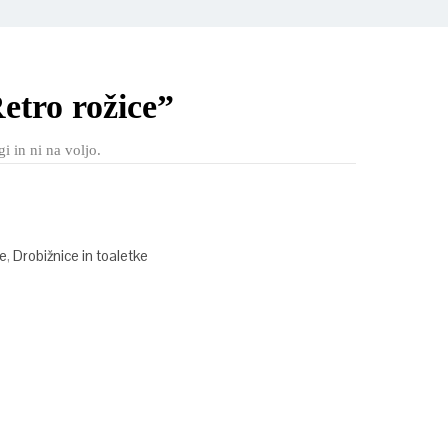
etro rožice”
i in ni na voljo.
ce
,
Drobižnice in toaletke