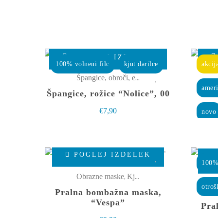
POGLEJ IZDELEK
100% volneni filc
kjut darilce
akcij
Špangice, obroči, elastike
,
Kjut male stvarce
ameri
Špangice, rožice “Nolice”, 00
Dro
€
7,90
novo
Ta
POGLEJ IZDELEK
izdelek
100%
ima
,
Obrazne maske
Kjut male stvarce
otroš
več
Pralna bombažna maska,
različic.
“Vespa”
Pra
Možnosti