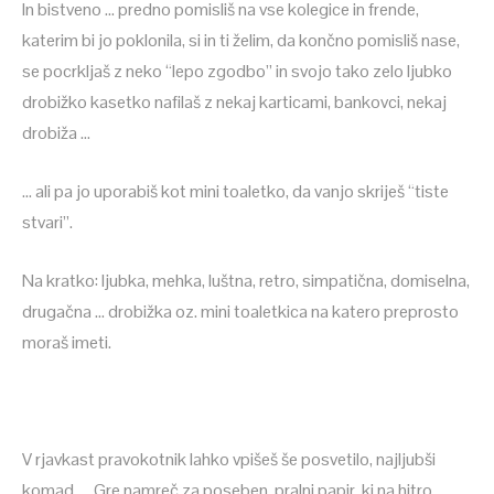
In bistveno … predno pomisliš na vse kolegice in frende,
katerim bi jo poklonila, si in ti želim, da končno pomisliš nase,
se pocrkljaš z neko “lepo zgodbo” in svojo tako zelo ljubko
drobižko kasetko nafilaš z nekaj karticami, bankovci, nekaj
drobiža …
… ali pa jo uporabiš kot mini toaletko, da vanjo skriješ “tiste
stvari”.
Na kratko: ljubka, mehka, luštna, retro, simpatična, domiselna,
drugačna … drobižka oz. mini toaletkica na katero preprosto
moraš imeti.
V rjavkast pravokotnik lahko vpišeš še posvetilo, najljubši
komad, … Gre namreč za poseben, pralni papir, ki na hitro