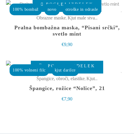
Ta
POGLEJ IZDELEK
na
izdelek
100% bombaž
novo
otroške in odrasle
strani
ima
,
Obrazne maske
Kjut male stvarce
izdelka
več
Pralna bombažna maska, “Pisani srčki”,
različic.
svetlo mint
Možnosti
€
9,90
lahko
izberete
POGLEJ IZDELEK
na
100% volneni filc
kjut darilce
strani
,
Špangice, obroči, elastike
Kjut male stvarce
izdelka
Špangice, rožice “Nolice”, 21
€
7,90