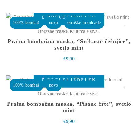
Možnosti
cena
cena
lahko
Ta
je
je:
izberete
POGLEJ IZDELEK
izdelek
bila:
€13,00.
100% bombaž
novo
otroške in odrasle
na
ima
€17,90.
,
Obrazne maske
Kjut male stvarce
strani
več
Pralna bombažna maska, “Srčkaste češnjice”,
izdelka
različic.
svetlo mint
Možnosti
€
9,90
lahko
izberete
Ta
POGLEJ IZDELEK
na
izdelek
100% bombaž
novo
strani
ima
,
Obrazne maske
Kjut male stvarce
izdelka
več
Pralna bombažna maska, “Pisane črte”, svetlo
različic.
mint
Možnosti
€
9,90
lahko
izberete