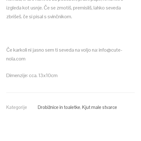
izgleda kot usnje. Če se zmotiš, premisliš, lahko seveda
zbrišeš. če si pisal s svinčnikom.
Če karkoli ni jasno sem ti seveda na voljo na: info@cute-
nola.com
Dimenzije: cca. 13x10cm
Kategorije
Drobižnice in toaletke
,
Kjut male stvarce