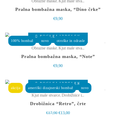
ima
,
Obrazne maske
Kjut male stvarce
strani
več
Pralna bombažna maska, “Dino črke”
izdelka
različic.
€
9,90
Možnosti
lahko
Ta
izberete
POGLEJ IZDELEK
izdelek
100% bombaž
novo
otroške in odrasle
na
ima
,
Obrazne maske
Kjut male stvarce
strani
več
Pralna bombažna maska, “Note”
izdelka
različic.
€
9,90
Možnosti
lahko
Ta
izberete
POGLEJ IZDELEK
izdelek
akcija
ameriški dizajnerski bombaž
novo
na
ima
,
Kjut male stvarce
Drobižnice in toaletke
strani
več
Drobižnica “Retro”, črte
izdelka
različic.
Izvirna
Trenutna
€
17,90
€
13,00