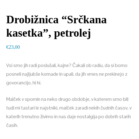
Drobižnica “Srčkana
kasetka”, petrolej
€
23,00
Vsi smo jih radi poslušali, kajne? Čakali ob radiu, da si bomo
posneli najljubše komade in upali, da jih vmes ne prekinejo z
govorancijo, hi hi.
Malček v spomin na neko drugo obdobje, v katerem smo bili
tudi mi tastari le najstniki, malček zaradi nekih čudnih časov, v
katerih trenutno živimo in nas daje nostalgija po dobrih starih
časih.