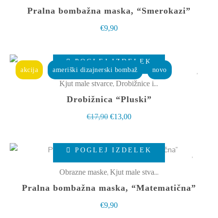
več
Pralna bombažna maska, “Smerokazi”
različic.
€
9,90
Možnosti
lahko
Ta
izberete
POGLEJ IZDELEK
izdelek
akcija
ameriški dizajnerski bombaž
novo
na
ima
,
Kjut male stvarce
Drobižnice in toaletke
strani
več
Drobižnica “Pluski”
izdelka
različic.
Izvirna
Trenutna
€
17,90
€
13,00
Možnosti
cena
cena
lahko
Ta
je
je:
izberete
POGLEJ IZDELEK
izdelek
bila:
€13,00.
na
ima
€17,90.
,
Obrazne maske
Kjut male stvarce
strani
več
Pralna bombažna maska, “Matematična”
izdelka
različic.
€
9,90
Možnosti