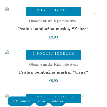
lahko
Ta
izberete
POGLEJ IZDELEK
izdelek
na
ima
,
Obrazne maske
Kjut male stvarce
strani
več
Pralna bombažna maska, “Zebre”
izdelka
različic.
€
9,90
Možnosti
lahko
Ta
izberete
POGLEJ IZDELEK
izdelek
na
ima
,
Obrazne maske
Kjut male stvarce
strani
več
Pralna bombažna maska, “Črna”
izdelka
različic.
€
9,90
Možnosti
lahko
Ta
izberete
POGLEJ IZDELEK
izdelek
100% bombaž
novo
otroška
na