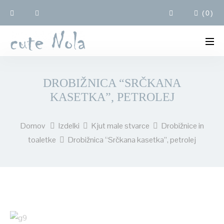
(
0
)
DROBIŽNICA “SRČKANA
KASETKA”, PETROLEJ
Domov
Izdelki
Kjut male stvarce
Drobižnice in
toaletke
Drobižnica “Srčkana kasetka”, petrolej