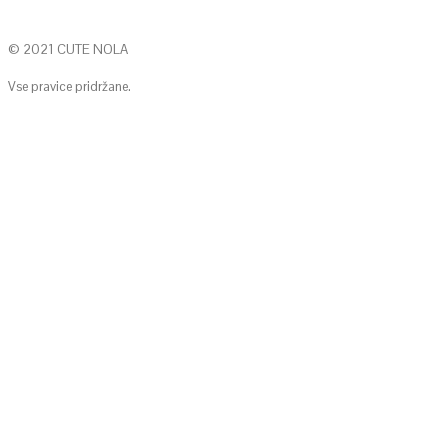
© 2021 CUTE NOLA
Vse pravice pridržane.
KONTAKTIRAJTE NAS
info@cute-nola.com