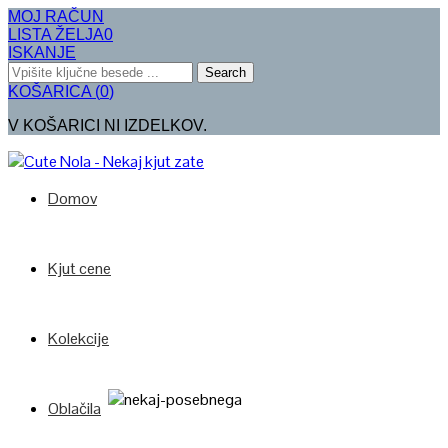
MOJ RAČUN
LISTA ŽELJA
0
ISKANJE
Search
KOŠARICA
(
0
)
V KOŠARICI NI IZDELKOV.
Domov
Kjut cene
Kolekcije
Oblačila
Poglej