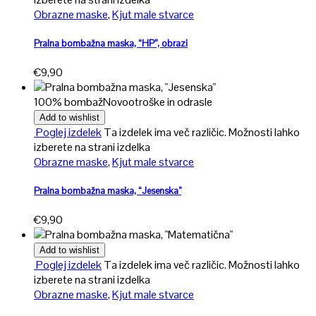
Obrazne maske
,
Kjut male stvarce
Pralna bombažna maska, “HP”, obrazi
€
9,90
100% bombaž
Novo
otroške in odrasle
Add to wishlist
Poglej izdelek
Ta izdelek ima več različic. Možnosti lahko
izberete na strani izdelka
Obrazne maske
,
Kjut male stvarce
Pralna bombažna maska, “Jesenska”
€
9,90
Add to wishlist
Poglej izdelek
Ta izdelek ima več različic. Možnosti lahko
izberete na strani izdelka
Obrazne maske
,
Kjut male stvarce