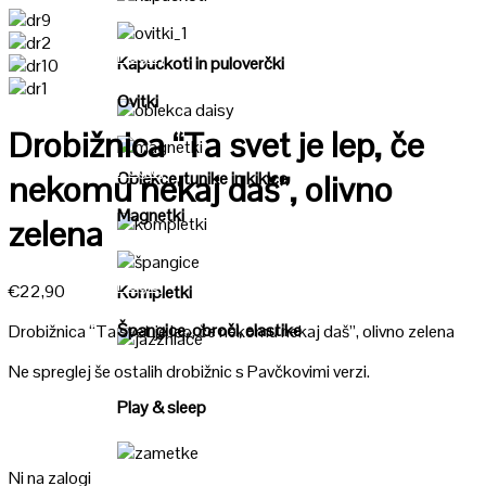
Poglej
Poglej
Kapuckoti in puloverčki
Ovitki
Poglej
Drobižnica “Ta svet je lep, če
Poglej
Oblekce, tunike in kiklce
nekomu nekaj daš”, olivno
Magnetki
zelena
Poglej
Poglej
€
22,90
Kompletki
Špangice, obroči, elastike
Drobižnica “Ta svet je lep, če nekomu nekaj daš”, olivno zelena
Poglej
Ne spreglej še ostalih drobižnic s Pavčkovimi verzi.
Play & sleep
Poglej
Ni na zalogi