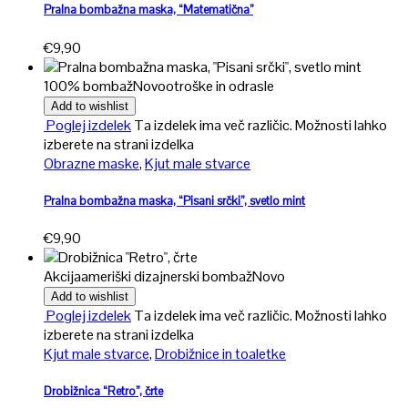
Pralna bombažna maska, “Matematična”
€
9,90
100% bombaž
Novo
otroške in odrasle
Add to wishlist
Poglej izdelek
Ta izdelek ima več različic. Možnosti lahko
izberete na strani izdelka
Obrazne maske
,
Kjut male stvarce
Pralna bombažna maska, “Pisani srčki”, svetlo mint
€
9,90
Akcija
ameriški dizajnerski bombaž
Novo
Add to wishlist
Poglej izdelek
Ta izdelek ima več različic. Možnosti lahko
izberete na strani izdelka
Kjut male stvarce
,
Drobižnice in toaletke
Drobižnica “Retro”, črte