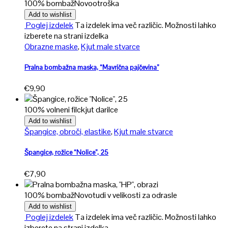
100% bombaž
Novo
otroška
Add to wishlist
Poglej izdelek
Ta izdelek ima več različic. Možnosti lahko
izberete na strani izdelka
Obrazne maske
,
Kjut male stvarce
Pralna bombažna maska, “Mavrična pajčevina”
€
9,90
100% volneni filc
kjut darilce
Add to wishlist
Špangice, obroči, elastike
,
Kjut male stvarce
Špangice, rožice “Nolice”, 25
€
7,90
100% bombaž
Novo
tudi v velikosti za odrasle
Add to wishlist
Poglej izdelek
Ta izdelek ima več različic. Možnosti lahko
izberete na strani izdelka