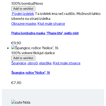
100% bombaž
Novo
Add to wishlist
Poglej izdelek
Ta izdelek ima več različic. Možnosti lahko
izberete na strani izdelka
Obrazne maske
,
Kjut male stvarce
Pralna bombažna maska, “Pisane črte”, svetlo mint
€
9,90
100% volneni filc
kjut darilce
Add to wishlist
Špangice, obroči, elastike
,
Kjut male stvarce
Špangice, rožice “Nolice”, 16
€
7,90