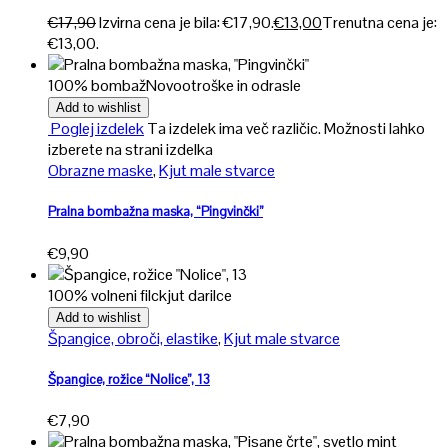
€
17,90
Izvirna cena je bila: €17,90.
€
13,00
Trenutna cena je:
€13,00.
100% bombaž
Novo
otroške in odrasle
Add to wishlist
Poglej izdelek
Ta izdelek ima več različic. Možnosti lahko
izberete na strani izdelka
Obrazne maske
,
Kjut male stvarce
Pralna bombažna maska, “Pingvinčki”
€
9,90
100% volneni filc
kjut darilce
Add to wishlist
Špangice, obroči, elastike
,
Kjut male stvarce
Špangice, rožice “Nolice”, 13
€
7,90