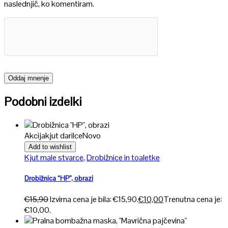
naslednjič, ko komentiram.
Podobni izdelki
Akcija
kjut darilce
Novo
Add to wishlist
Kjut male stvarce
,
Drobižnice in toaletke
Drobižnica “HP”, obrazi
€
15,90
Izvirna cena je bila: €15,90.
€
10,00
Trenutna cena je:
€10,00.