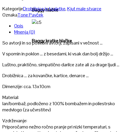
Kategorije
Drobižnice in toaletke
,
Kjut male stvarce
Baggy hlačke
Oznaka
Tone Pavček
Opis
Poglej
Mnenja (0)
Baggy kratke hlačke
So avtorji in so posebni avtorji, zapisani v večnost …
V spomin in poklon … z besedami, ki vsak dan bolj držijo …
Luštno, praktično, simpatično darilce zate ali za drage ljudi …
Drobižnica … za kovančke, kartice, denarce …
Dimenzije: cca. 13x10cm
Material:
lan/bombaž, podloženo z 100% bombažem in poliestrsko
medvlogo (za učvrstitev)
Vzdrževanje:
Priporočamo nežno ročno pranje pri nizki temperaturi, s