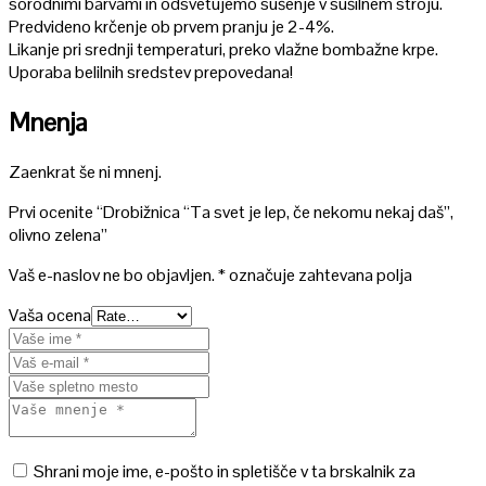
sorodnimi barvami in odsvetujemo sušenje v sušilnem stroju.
Predvideno krčenje ob prvem pranju je 2-4%.
Likanje pri srednji temperaturi, preko vlažne bombažne krpe.
Uporaba belilnih sredstev prepovedana!
Mnenja
Zaenkrat še ni mnenj.
Prvi ocenite “Drobižnica “Ta svet je lep, če nekomu nekaj daš”,
olivno zelena”
Vaš e-naslov ne bo objavljen.
*
označuje zahtevana polja
Vaša ocena
Shrani moje ime, e-pošto in spletišče v ta brskalnik za