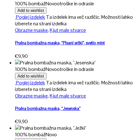
100% bombaž
Novo
otroške in odrasle
Add to wishlist
Poglej izdelek
Ta izdelek ima več različic. Možnosti lahko
izberete na strani izdelka
Obrazne maske
,
Kjut male stvarce
Pralna bombažna maska, “Pisani srčki”, svetlo mint
€
9,90
100% bombaž
Novo
otroške in odrasle
Add to wishlist
Poglej izdelek
Ta izdelek ima več različic. Možnosti lahko
izberete na strani izdelka
Obrazne maske
,
Kjut male stvarce
Pralna bombažna maska, “Jesenska”
€
9,90
100% bombaž
Novo