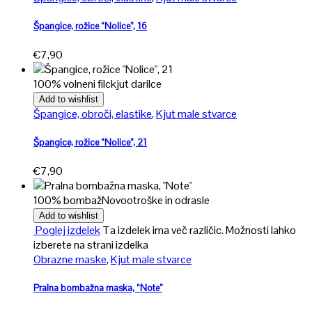
Špangice, rožice “Nolice”, 16
€
7,90
100% volneni filc
kjut darilce
Add to wishlist
Špangice, obroči, elastike
,
Kjut male stvarce
Špangice, rožice “Nolice”, 21
€
7,90
100% bombaž
Novo
otroške in odrasle
Add to wishlist
Poglej izdelek
Ta izdelek ima več različic. Možnosti lahko
izberete na strani izdelka
Obrazne maske
,
Kjut male stvarce
Pralna bombažna maska, “Note”