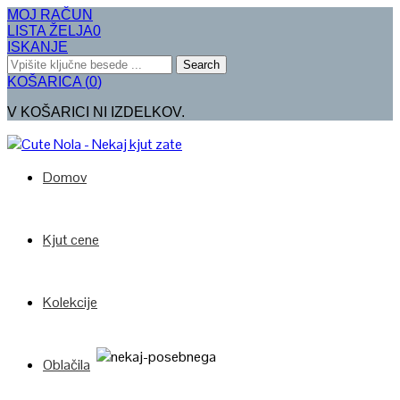
MOJ RAČUN
LISTA ŽELJA
0
ISKANJE
Search
KOŠARICA
(
0
)
V KOŠARICI NI IZDELKOV.
Domov
Kjut cene
Kolekcije
Oblačila
Poglej