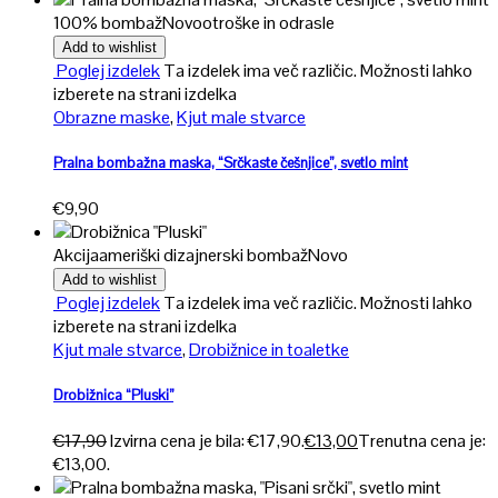
100% bombaž
Novo
otroške in odrasle
Add to wishlist
Poglej izdelek
Ta izdelek ima več različic. Možnosti lahko
izberete na strani izdelka
Obrazne maske
,
Kjut male stvarce
Pralna bombažna maska, “Srčkaste češnjice”, svetlo mint
€
9,90
Akcija
ameriški dizajnerski bombaž
Novo
Add to wishlist
Poglej izdelek
Ta izdelek ima več različic. Možnosti lahko
izberete na strani izdelka
Kjut male stvarce
,
Drobižnice in toaletke
Drobižnica “Pluski”
€
17,90
Izvirna cena je bila: €17,90.
€
13,00
Trenutna cena je:
€13,00.