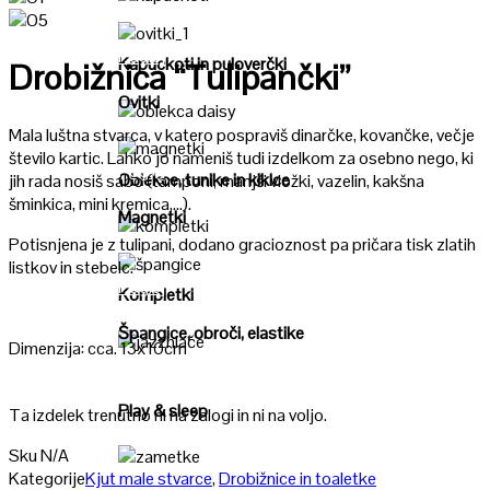
Poglej
Poglej
Kapuckoti in puloverčki
Drobižnica “Tulipančki”
Ovitki
Poglej
Mala luštna stvarca, v katero pospraviš dinarčke, kovančke, večje
število kartic. Lahko jo nameniš tudi izdelkom za osebno nego, ki
Poglej
Oblekce, tunike in kiklce
jih rada nosiš sabo (tamponi, manjši vložki, vazelin, kakšna
šminkica, mini kremica,…).
Magnetki
Potisnjena je z tulipani, dodano gracioznost pa pričara tisk zlatih
Poglej
listkov in stebelc.
Poglej
Kompletki
Špangice, obroči, elastike
Dimenzija: cca. 13x10cm
Poglej
Play & sleep
Ta izdelek trenutno ni na zalogi in ni na voljo.
Sku
N/A
Kategorije
Kjut male stvarce
,
Drobižnice in toaletke
Poglej