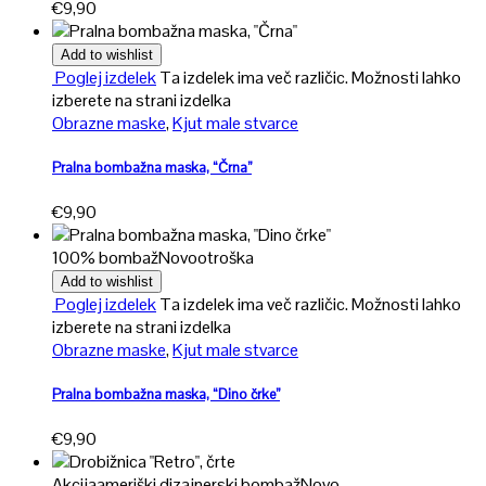
€
9,90
Add to wishlist
Poglej izdelek
Ta izdelek ima več različic. Možnosti lahko
izberete na strani izdelka
Obrazne maske
,
Kjut male stvarce
Pralna bombažna maska, “Črna”
€
9,90
100% bombaž
Novo
otroška
Add to wishlist
Poglej izdelek
Ta izdelek ima več različic. Možnosti lahko
izberete na strani izdelka
Obrazne maske
,
Kjut male stvarce
Pralna bombažna maska, “Dino črke”
€
9,90
Akcija
ameriški dizajnerski bombaž
Novo