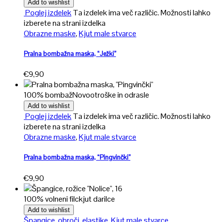
Add to wishlist
Poglej izdelek
Ta izdelek ima več različic. Možnosti lahko
izberete na strani izdelka
Obrazne maske
,
Kjut male stvarce
Pralna bombažna maska, “Ježki”
€
9,90
100% bombaž
Novo
otroške in odrasle
Add to wishlist
Poglej izdelek
Ta izdelek ima več različic. Možnosti lahko
izberete na strani izdelka
Obrazne maske
,
Kjut male stvarce
Pralna bombažna maska, “Pingvinčki”
€
9,90
100% volneni filc
kjut darilce
Add to wishlist
Špangice, obroči, elastike
,
Kjut male stvarce