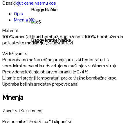
Oznaki
kjut cene
,
vsemu kos
Baggy hlačke
Opis
Mnenja (0)
Poglej
Material:
100% ameriški tkani bombaž, podloženo z 100% bombažem in
Baggy kratke hlačke
poliestrsko medvlogo (za učvrstitev)
Vzdrževanje:
Priporočamo nežno ročno pranje pri nizki temperaturi, s
sorodnimi barvami in odsvetujemo sušenje v sušilnem stroju.
Predvideno krčenje ob prvem pranju je 2-4%.
Likanje pri srednji temperaturi, preko vlažne bombažne krpe.
Uporaba belilnih sredstev prepovedana!
Mnenja
Zaenkrat še ni mnenj.
Prvi ocenite “Drobižnica “Tulipančki””