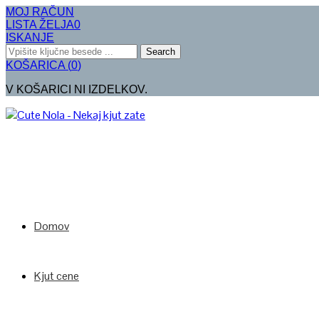
MOJ RAČUN
LISTA ŽELJA
0
ISKANJE
Search
KOŠARICA
(
0
)
V KOŠARICI NI IZDELKOV.
Domov
Kjut cene