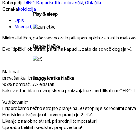
Poglej
Kategorije
DINO
,
Kapuckoti in puloverčki
,
Oblačila
Oznaka
kolekcija
Play & sleep
Opis
Mnenja (0)
Poglej
Minimalističen, pa še vseeno zelo prikupen, sploh za mini in malo v
Baggy hlačke
Dve “špički” ob strani, pa tri na kapuci … zato da se več dogaja :-).
Poglej
Material:
prevešanka, jersey, patent
Baggy kratke hlačke
95% bombaž, 5% elastan
kakovostno blago evropskega proizvajalca s certifikatom OEKO 
Vzdrževanje:
Priporočamo nežno strojno pranje na 30 stopinj s sorodnimi barva
Predvideno krčenje ob prvem pranju je 2-4%.
Likanje z narobne strani, pri srednji temperaturi.
Uporaba belilnih sredstev prepovedana!