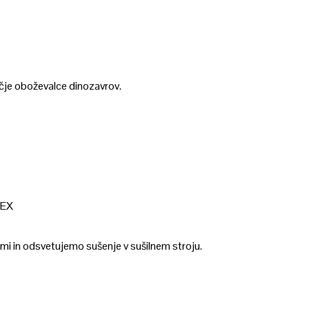
ečje oboževalce dinozavrov.
TEX
mi in odsvetujemo sušenje v sušilnem stroju.