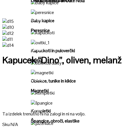
Drobižnice in toaletke
"United colours of Cute Nola"
Poglej
Poglej
Baby kapice
Peresnice
Poglej
Poglej
Kapuckoti in puloverčki
Kapucek “Dino”, oliven, melanž
Ovitki
Poglej
Poglej
Oblekce, tunike in kiklce
Magnetki
Poglej
Poglej
Kompletki
Ta izdelek trenutno ni na zalogi in ni na voljo.
Špangice, obroči, elastike
Sku
N/A