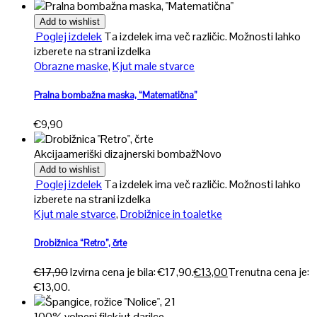
Add to wishlist
Poglej izdelek
Ta izdelek ima več različic. Možnosti lahko
izberete na strani izdelka
Obrazne maske
,
Kjut male stvarce
Pralna bombažna maska, “Matematična”
€
9,90
Akcija
ameriški dizajnerski bombaž
Novo
Add to wishlist
Poglej izdelek
Ta izdelek ima več različic. Možnosti lahko
izberete na strani izdelka
Kjut male stvarce
,
Drobižnice in toaletke
Drobižnica “Retro”, črte
€
17,90
Izvirna cena je bila: €17,90.
€
13,00
Trenutna cena je:
€13,00.
100% volneni filc
kjut darilce