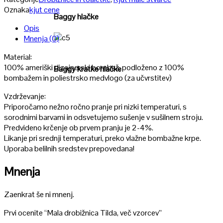
Oznaka
kjut cene
Baggy hlačke
Opis
Mnenja (0)
Poglej
Material:
100% ameriški dizajnerski bombaž, podloženo z 100%
Baggy kratke hlačke
bombažem in poliestrsko medvlogo (za učvrstitev)
Vzdrževanje:
Priporočamo nežno ročno pranje pri nizki temperaturi, s
sorodnimi barvami in odsvetujemo sušenje v sušilnem stroju.
Predvideno krčenje ob prvem pranju je 2-4%.
Likanje pri srednji temperaturi, preko vlažne bombažne krpe.
Uporaba belilnih sredstev prepovedana!
Mnenja
Zaenkrat še ni mnenj.
Prvi ocenite “Mala drobižnica Tilda, več vzorcev”