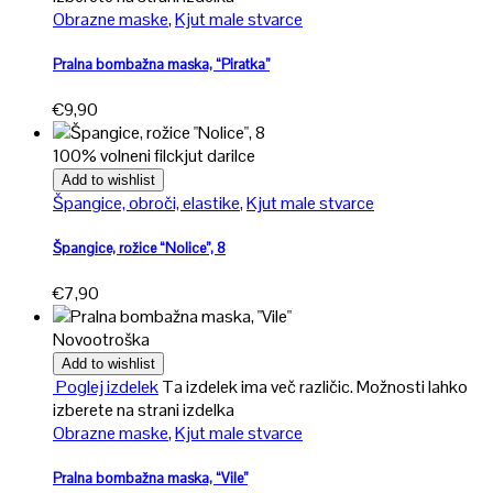
Obrazne maske
,
Kjut male stvarce
Pralna bombažna maska, “Piratka”
€
9,90
100% volneni filc
kjut darilce
Add to wishlist
Špangice, obroči, elastike
,
Kjut male stvarce
Špangice, rožice “Nolice”, 8
€
7,90
Novo
otroška
Add to wishlist
Poglej izdelek
Ta izdelek ima več različic. Možnosti lahko
izberete na strani izdelka
Obrazne maske
,
Kjut male stvarce
Pralna bombažna maska, “Vile”