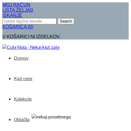
MOJ RAČUN
LISTA ŽELJA
0
ISKANJE
Search
KOŠARICA
(
0
)
V KOŠARICI NI IZDELKOV.
Domov
Kjut cene
Kolekcije
Oblačila
Poglej