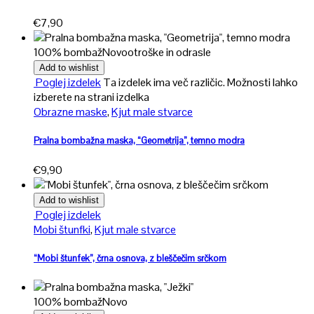
€
7,90
100% bombaž
Novo
otroške in odrasle
Add to wishlist
Poglej izdelek
Ta izdelek ima več različic. Možnosti lahko
izberete na strani izdelka
Obrazne maske
,
Kjut male stvarce
Pralna bombažna maska, “Geometrija”, temno modra
€
9,90
Add to wishlist
Poglej izdelek
Mobi štunfki
,
Kjut male stvarce
“Mobi štunfek”, črna osnova, z bleščečim srčkom
100% bombaž
Novo