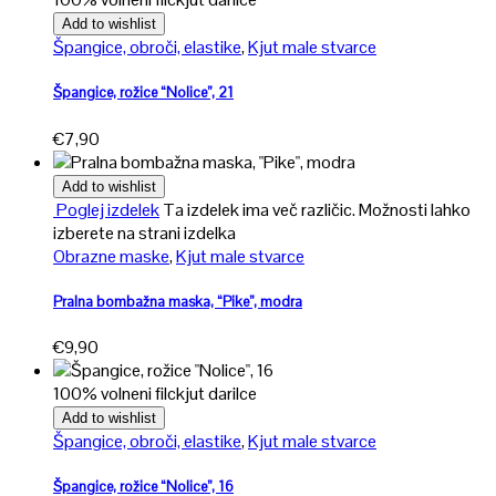
Add to wishlist
Špangice, obroči, elastike
,
Kjut male stvarce
Špangice, rožice “Nolice”, 21
€
7,90
Add to wishlist
Poglej izdelek
Ta izdelek ima več različic. Možnosti lahko
izberete na strani izdelka
Obrazne maske
,
Kjut male stvarce
Pralna bombažna maska, “Pike”, modra
€
9,90
100% volneni filc
kjut darilce
Add to wishlist
Špangice, obroči, elastike
,
Kjut male stvarce
Špangice, rožice “Nolice”, 16