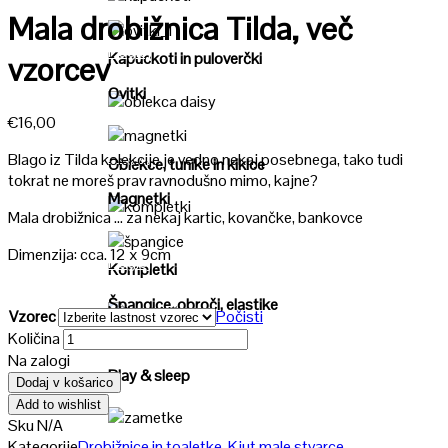
Poglej
Mala drobižnica Tilda, več
Poglej
Kapuckoti in puloverčki
vzorcev
Ovitki
Poglej
€
16,00
Poglej
Blago iz Tilda kolekcije je vedno nekaj posebnega, tako tudi
Oblekce, tunike in kiklce
tokrat ne moreš prav ravnodušno mimo, kajne?
Magnetki
Mala drobižnica … za nekaj kartic, kovančke, bankovce
Poglej
Dimenzija: cca. 12 x 9cm
Poglej
Kompletki
Špangice, obroči, elastike
Vzorec
Počisti
Poglej
Količina
Na zalogi
Play & sleep
Dodaj v košarico
Add to wishlist
Sku
N/A
Poglej
Kategorije
Drobižnice in toaletke
,
Kjut male stvarce