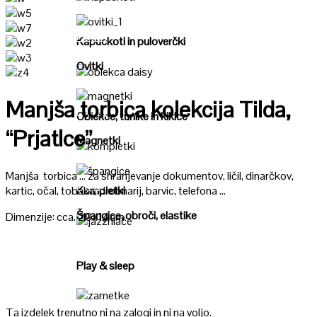
Poglej
Poglej
Kapuckoti in puloverčki
Ovitki
Poglej
Manjša torbica kolekcija Tilda,
Poglej
Oblekce, tunike in kiklce
“Prjatlce”
Magnetki
Poglej
Manjša torbica … za shranjevanje dokumentov, ličil, dinarčkov,
Poglej
kartic, očal, tobaka, drobnarij, barvic, telefona …
Kompletki
Špangice, obroči, elastike
Dimenzije: cca. 20x14cm
Poglej
Play & sleep
Poglej
Ta izdelek trenutno ni na zalogi in ni na voljo.