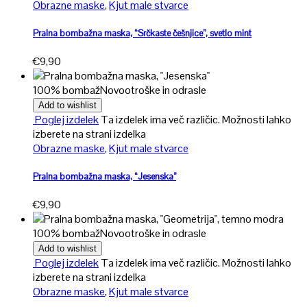
Obrazne maske
,
Kjut male stvarce
Pralna bombažna maska, “Srčkaste češnjice”, svetlo mint
€
9,90
100% bombaž
Novo
otroške in odrasle
Add to wishlist
Poglej izdelek
Ta izdelek ima več različic. Možnosti lahko
izberete na strani izdelka
Obrazne maske
,
Kjut male stvarce
Pralna bombažna maska, “Jesenska”
€
9,90
100% bombaž
Novo
otroške in odrasle
Add to wishlist
Poglej izdelek
Ta izdelek ima več različic. Možnosti lahko
izberete na strani izdelka
Obrazne maske
,
Kjut male stvarce