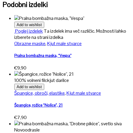
Podobni izdelki
Add to wishlist
Poglej izdelek
Ta izdelek ima več različic. Možnosti lahko
izberete na strani izdelka
Obrazne maske
,
Kjut male stvarce
Pralna bombažna maska, “Vespa”
€
9,90
100% volneni filc
kjut darilce
Add to wishlist
Špangice, obroči, elastike
,
Kjut male stvarce
Špangice, rožice “Nolice”, 21
€
7,90
Novo
odrasle