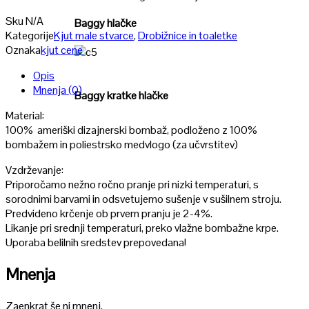
Sku
N/A
Baggy hlačke
Kategorije
Kjut male stvarce
,
Drobižnice in toaletke
Oznaka
kjut cene
Poglej
Opis
Mnenja (0)
Baggy kratke hlačke
Material:
100% ameriški dizajnerski bombaž, podloženo z 100%
bombažem in poliestrsko medvlogo (za učvrstitev)
Vzdrževanje:
Priporočamo nežno ročno pranje pri nizki temperaturi, s
sorodnimi barvami in odsvetujemo sušenje v sušilnem stroju.
Predvideno krčenje ob prvem pranju je 2-4%.
Likanje pri srednji temperaturi, preko vlažne bombažne krpe.
Uporaba belilnih sredstev prepovedana!
Mnenja
Zaenkrat še ni mnenj.