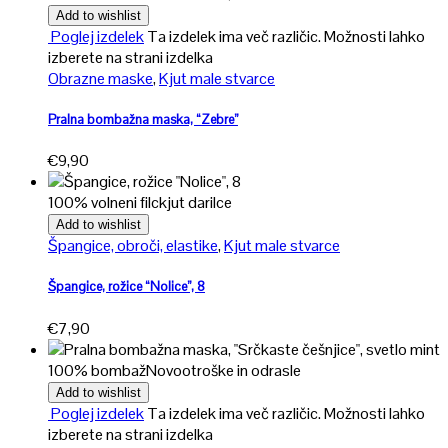
Add to wishlist
Poglej izdelek
Ta izdelek ima več različic. Možnosti lahko
izberete na strani izdelka
Obrazne maske
,
Kjut male stvarce
Pralna bombažna maska, “Zebre”
€
9,90
100% volneni filc
kjut darilce
Add to wishlist
Špangice, obroči, elastike
,
Kjut male stvarce
Špangice, rožice “Nolice”, 8
€
7,90
100% bombaž
Novo
otroške in odrasle
Add to wishlist
Poglej izdelek
Ta izdelek ima več različic. Možnosti lahko
izberete na strani izdelka