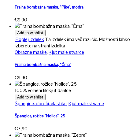
Pralna bombažna maska, “Pike”, modra
€
9,90
Add to wishlist
Poglej izdelek
Ta izdelek ima več različic. Možnosti lahko
izberete na strani izdelka
Obrazne maske
,
Kjut male stvarce
Pralna bombažna maska, “Črna”
€
9,90
100% volneni filc
kjut darilce
Add to wishlist
Špangice, obroči, elastike
,
Kjut male stvarce
Špangice, rožice “Nolice”, 25
€
7,90