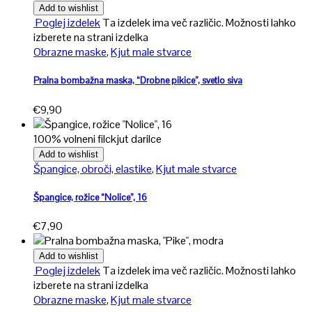
Add to wishlist
Poglej izdelek
Ta izdelek ima več različic. Možnosti lahko
izberete na strani izdelka
Obrazne maske
,
Kjut male stvarce
Pralna bombažna maska, “Drobne pikice”, svetlo siva
€
9,90
100% volneni filc
kjut darilce
Add to wishlist
Špangice, obroči, elastike
,
Kjut male stvarce
Špangice, rožice “Nolice”, 16
€
7,90
Add to wishlist
Poglej izdelek
Ta izdelek ima več različic. Možnosti lahko
izberete na strani izdelka
Obrazne maske
,
Kjut male stvarce