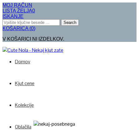
MOJ RAČUN
LISTA ŽELJA
0
ISKANJE
Search
KOŠARICA
(
0
)
V KOŠARICI NI IZDELKOV.
Domov
Kjut cene
Kolekcije
Oblačila
Poglej