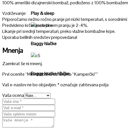
Poglej
100% ameriški dizajnerski bombaž, podloženo z 100% bombažem in
Vzdrževanje:
Play & sleep
Priporočamo nežno ročno pranje pri nizki temperaturi, s sorodnimi
Predvideno krčenje ob prvem pranju je 2-4%.
Likanje pri srednji temperaturi, preko vlažne bombažne krpe.
Poglej
Uporaba belilnih sredstev prepovedana!
Baggy hlačke
Mnenja
Poglej
Zaenkrat še ni mnenj.
Baggy kratke hlačke
Prvi ocenite “Mini drobižka oz. Žepka “Kamperčki””
Vaš e-naslov ne bo objavljen.
*
označuje zahtevana polja
Vaša ocena