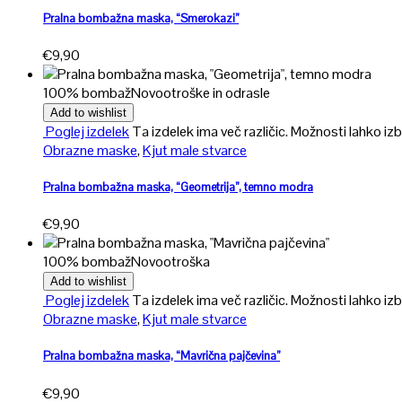
Pralna bombažna maska, “Smerokazi”
€
9,90
100% bombaž
Novo
otroške in odrasle
Add to wishlist
Poglej izdelek
Ta izdelek ima več različic. Možnosti lahko izb
Obrazne maske
,
Kjut male stvarce
Pralna bombažna maska, “Geometrija”, temno modra
€
9,90
100% bombaž
Novo
otroška
Add to wishlist
Poglej izdelek
Ta izdelek ima več različic. Možnosti lahko izb
Obrazne maske
,
Kjut male stvarce
Pralna bombažna maska, “Mavrična pajčevina”
€
9,90