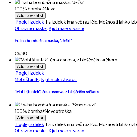
100% bombaž
Novo
Add to wishlist
Poglej izdelek
Ta izdelek ima več različic. Možnosti lahko izb
Obrazne maske
,
Kjut male stvarce
Pralna bombažna maska, “Ježki”
€
9,90
Add to wishlist
Poglej izdelek
Mobi štunfki
,
Kjut male stvarce
“Mobi štunfek”, črna osnova, z bleščečim srčkom
100% bombaž
Novo
otroška
Add to wishlist
Poglej izdelek
Ta izdelek ima več različic. Možnosti lahko izb
Obrazne maske
,
Kjut male stvarce