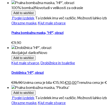
100% bombaž
Novo
tudi v velikosti za odrasle
Add to wishlist
Poglej izdelek
Ta izdelek ima več različic. Možnosti lahko izb
Obrazne maske
,
Kjut male stvarce
Pralna bombažna maska, “HP”, obrazi
€
9,90
Akcija
kjut darilce
Novo
Add to wishlist
Kjut male stvarce
,
Drobižnice in toaletke
Drobižnica “HP”, obrazi
€
15,90
Izvirna cena je bila: €15,90.
€
10,00
Trenutna cena je: 
Add to wishlist
Poglej izdelek
Ta izdelek ima več različic. Možnosti lahko izb
Obrazne maske
,
Kjut male stvarce