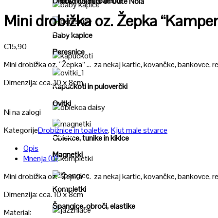
Drobižnice in toaletke
"United colours of Cute Nola"
Poglej
Mini drobižka oz. Žepka “Kamper
Poglej
Baby kapice
€
15,90
Peresnice
Mini drobižka oz. “Žepka” … za nekaj kartic, kovančke, bankovce, res
Poglej
Dimenzija: cca. 10 x 8cm
Poglej
Kapuckoti in puloverčki
Ovitki
Ni na zalogi
Poglej
Kategorije
Drobižnice in toaletke
,
Kjut male stvarce
Poglej
Oblekce, tunike in kiklce
Opis
Magnetki
Mnenja (0)
Poglej
Mini drobižka oz. “Žepka” … za nekaj kartic, kovančke, bankovce, res
Poglej
Kompletki
Dimenzija: cca. 10 x 8cm
Špangice, obroči, elastike
Material: