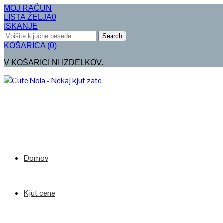
MOJ RAČUN
LISTA ŽELJA
0
ISKANJE
Search
KOŠARICA
(
0
)
V KOŠARICI NI IZDELKOV.
Domov
Kjut cene