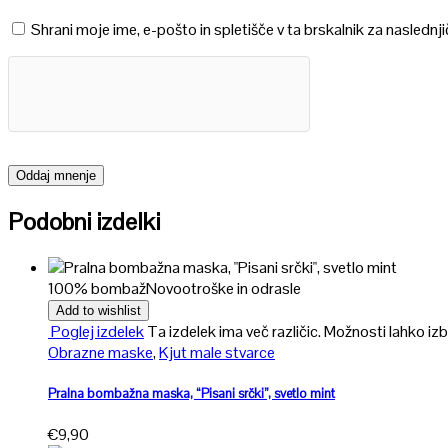
Shrani moje ime, e-pošto in spletišče v ta brskalnik za naslednj
Podobni izdelki
100% bombaž
Novo
otroške in odrasle
Add to wishlist
Poglej izdelek
Ta izdelek ima več različic. Možnosti lahko izb
Obrazne maske
,
Kjut male stvarce
Pralna bombažna maska, “Pisani srčki”, svetlo mint
€
9,90