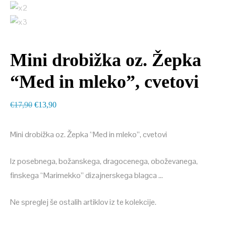
Mini drobižka oz. Žepka
“Med in mleko”, cvetovi
Izvirna
Trenutna
€
17,90
€
13,90
cena
cena
je
je:
Mini drobižka oz. Žepka “Med in mleko”, cvetovi
bila:
€13,90.
Iz posebnega, božanskega, dragocenega, oboževanega,
€17,90.
finskega “Marimekko” dizajnerskega blagca …
Ne spreglej še ostalih artiklov iz te kolekcije.