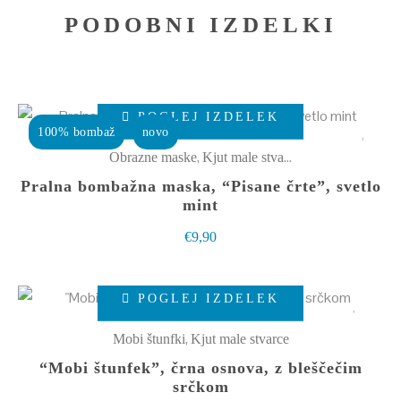
PODOBNI IZDELKI
Ta
POGLEJ IZDELEK
izdelek
100% bombaž
novo
ima
,
Obrazne maske
Kjut male stvarce
več
Pralna bombažna maska, “Pisane črte”, svetlo
različic.
mint
Možnosti
€
9,90
lahko
izberete
POGLEJ IZDELEK
na
strani
,
Mobi štunfki
Kjut male stvarce
izdelka
“Mobi štunfek”, črna osnova, z bleščečim
srčkom