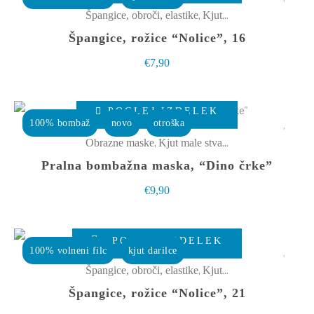
na
,
Špangice, obroči, elastike
Kjut male stvarce
strani
Špangice, rožice “Nolice”, 16
izdelka
€
7,90
Ta
POGLEJ IZDELEK
izdelek
100% bombaž
novo
otroška
ima
,
Obrazne maske
Kjut male stvarce
več
Pralna bombažna maska, “Dino črke”
različic.
€
9,90
Možnosti
lahko
izberete
POGLEJ IZDELEK
100% volneni filc
kjut darilce
na
,
Špangice, obroči, elastike
Kjut male stvarce
strani
Špangice, rožice “Nolice”, 21
izdelka