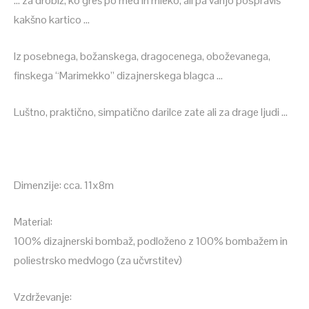
… za drobiž, ko greš po med in mleko, ali pa vanjo pospraviš
kakšno kartico …
Iz posebnega, božanskega, dragocenega, oboževanega,
finskega “Marimekko” dizajnerskega blagca …
Luštno, praktično, simpatično darilce zate ali za drage ljudi …
Dimenzije: cca. 11x8m
Material:
100% dizajnerski bombaž, podloženo z 100% bombažem in
poliestrsko medvlogo (za učvrstitev)
Vzdrževanje: