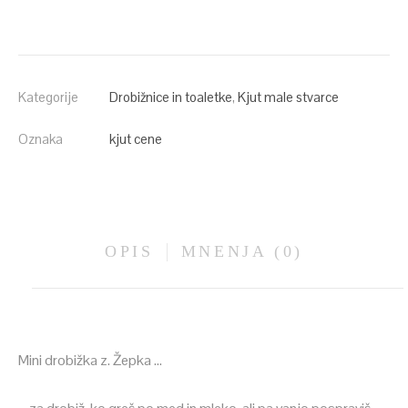
Kategorije
Drobižnice in toaletke
,
Kjut male stvarce
Oznaka
kjut cene
OPIS
MNENJA (0)
Mini drobižka z. Žepka …