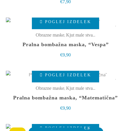
€
7,90
Ta
POGLEJ IZDELEK
izdelek
ima
,
Obrazne maske
Kjut male stvarce
več
Pralna bombažna maska, “Vespa”
različic.
€
9,90
Možnosti
lahko
Ta
izberete
POGLEJ IZDELEK
izdelek
na
ima
,
Obrazne maske
Kjut male stvarce
strani
več
Pralna bombažna maska, “Matematična”
izdelka
različic.
€
9,90
Možnosti
lahko
Ta
izberete
POGLEJ IZDELEK