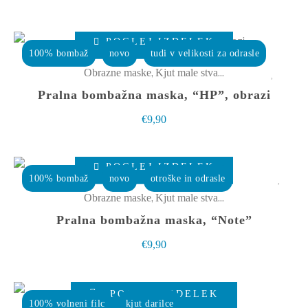
Ta
POGLEJ IZDELEK
izdelek
100% bombaž
novo
tudi v velikosti za odrasle
ima
,
Obrazne maske
Kjut male stvarce
več
Pralna bombažna maska, “HP”, obrazi
različic.
€
9,90
Možnosti
lahko
Ta
izberete
POGLEJ IZDELEK
izdelek
100% bombaž
novo
otroške in odrasle
na
ima
,
Obrazne maske
Kjut male stvarce
strani
več
Pralna bombažna maska, “Note”
izdelka
različic.
€
9,90
Možnosti
lahko
izberete
POGLEJ IZDELEK
100% volneni filc
kjut darilce