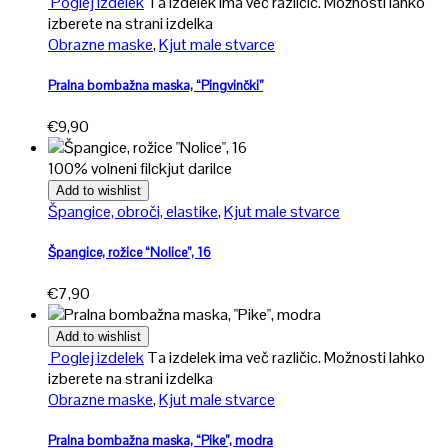
Poglej izdelek
Ta izdelek ima več različic. Možnosti lahko
izberete na strani izdelka
Obrazne maske
,
Kjut male stvarce
Pralna bombažna maska, “Pingvinčki”
€
9,90
100% volneni filc
kjut darilce
Add to wishlist
Špangice, obroči, elastike
,
Kjut male stvarce
Špangice, rožice “Nolice”, 16
€
7,90
Add to wishlist
Poglej izdelek
Ta izdelek ima več različic. Možnosti lahko
izberete na strani izdelka
Obrazne maske
,
Kjut male stvarce
Pralna bombažna maska, “Pike”, modra