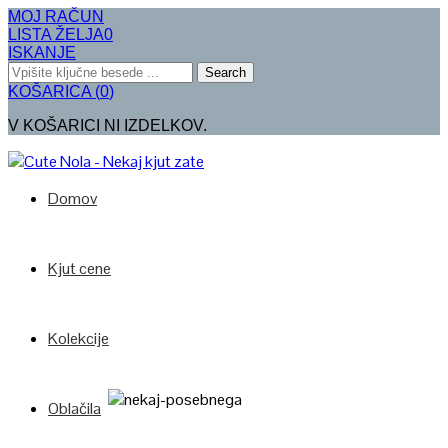
MOJ RAČUN
LISTA ŽELJA
0
ISKANJE
Search
KOŠARICA
(
0
)
V KOŠARICI NI IZDELKOV.
Domov
Kjut cene
Kolekcije
Oblačila
Poglej