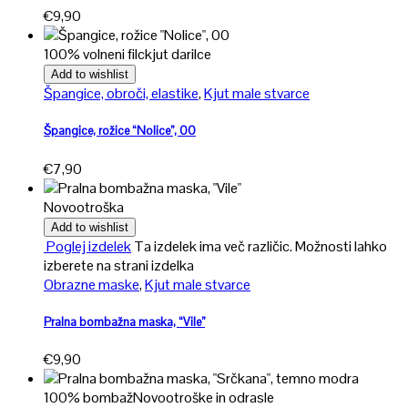
€
9,90
100% volneni filc
kjut darilce
Add to wishlist
Špangice, obroči, elastike
,
Kjut male stvarce
Špangice, rožice “Nolice”, 00
€
7,90
Novo
otroška
Add to wishlist
Poglej izdelek
Ta izdelek ima več različic. Možnosti lahko
izberete na strani izdelka
Obrazne maske
,
Kjut male stvarce
Pralna bombažna maska, “Vile”
€
9,90
100% bombaž
Novo
otroške in odrasle