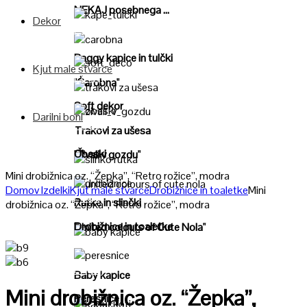
NEKAJ posebnega ...
Dekor
Poglej
Poglej
Baggy kapice in tulčki
Kjut male stvarce
Poglej
"Čarobna"
Poglej
Soft dekor
Darilni boni
Poglej
Poglej
Trakovi za ušesa
Obeski
"Živali v gozdu"
Poglej
Mini drobižnica oz. “Žepka”, “Retro rožice”, modra
Domov
Izdelki
Kjut male stvarce
Drobižnice in toaletke
Mini
Poglej
Poglej
Rutke in slinčki
drobižnica oz. “Žepka”, “Retro rožice”, modra
Drobižnice in toaletke
"United colours of Cute Nola"
Poglej
Poglej
Baby kapice
Mini drobižnica oz. “Žepka”,
Peresnice