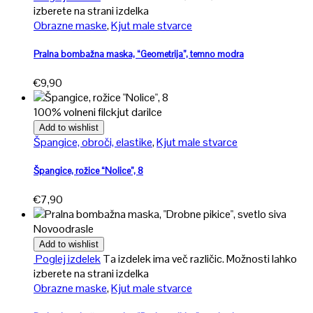
izberete na strani izdelka
Obrazne maske
,
Kjut male stvarce
Pralna bombažna maska, “Geometrija”, temno modra
€
9,90
100% volneni filc
kjut darilce
Add to wishlist
Špangice, obroči, elastike
,
Kjut male stvarce
Špangice, rožice “Nolice”, 8
€
7,90
Novo
odrasle
Add to wishlist
Poglej izdelek
Ta izdelek ima več različic. Možnosti lahko
izberete na strani izdelka
Obrazne maske
,
Kjut male stvarce