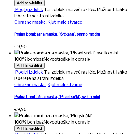
Add to wishlist
Poglej izdelek
Ta izdelek ima več različic. Možnosti lahko
izberete na strani izdelka
Obrazne maske
,
Kjut male stvarce
Pralna bombažna maska, “Srčkana”, temno modra
€
9,90
100% bombaž
Novo
otroške in odrasle
Add to wishlist
Poglej izdelek
Ta izdelek ima več različic. Možnosti lahko
izberete na strani izdelka
Obrazne maske
,
Kjut male stvarce
Pralna bombažna maska, “Pisani srčki”, svetlo mint
€
9,90
100% bombaž
Novo
otroške in odrasle
Add to wishlist