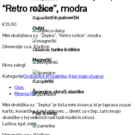
Poglej
“Retro rožice”, modra
Poglej
Kapuckoti in puloverčki
€
15,90
Ovitki
Mini drobižnica oz. “Žepka”, “Retro rožice”, modra
Poglej
Dimenzije: cca. 10x8cm
Poglej
Oblekce, tunike in kiklce
Magnetki
Ni na zalogi
Poglej
Kategorije
Drobižnice in toaletke
,
Kjut male stvarce
Poglej
Kompletki
Opis
Špangice, obroči, elastike
Mnenja (0)
Poglej
Mini drobižka oz. “žepka” je tista mini stvarca, ki je taprava za par
kartic, kovančke, kak bankovec … direkt za v žep, zato imajo
Play & sleep
drobižke v tej velikosti radi tudi moški in otroci.
Luštna, kjut, mini.
Poglej
Dimenzije: cca. 10x8cm