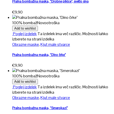
Pralna bombažna maska, “Drobne pikice”, svetlo siva
€
9,90
100% bombaž
Novo
otroška
Add to wishlist
Poglej izdelek
Ta izdelek ima več različic. Možnosti lahko
izberete na strani izdelka
Obrazne maske
,
Kjut male stvarce
Pralna bombažna maska, “Dino črke”
€
9,90
100% bombaž
Novo
otroška
Add to wishlist
Poglej izdelek
Ta izdelek ima več različic. Možnosti lahko
izberete na strani izdelka
Obrazne maske
,
Kjut male stvarce
Pralna bombažna maska, “Smerokazi”