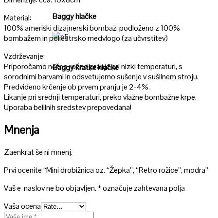
Baggy hlačke
Material:
100% ameriški dizajnerski bombaž, podloženo z 100%
bombažem in poliestrsko medvlogo (za učvrstitev)
Poglej
Vzdrževanje:
Priporočamo nežno ročno pranje pri nizki temperaturi, s
Baggy kratke hlačke
sorodnimi barvami in odsvetujemo sušenje v sušilnem stroju.
Predvideno krčenje ob prvem pranju je 2-4%.
Likanje pri srednji temperaturi, preko vlažne bombažne krpe.
Uporaba belilnih sredstev prepovedana!
Mnenja
Zaenkrat še ni mnenj.
Prvi ocenite “Mini drobižnica oz. “Žepka”, “Retro rožice”, modra”
Vaš e-naslov ne bo objavljen.
*
označuje zahtevana polja
Vaša ocena