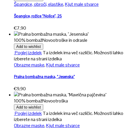
Špangice, obroči, elastike
,
Kjut male stvarce
Špangice, rožice “Nolice”, 25
€
7,90
100% bombaž
Novo
otroške in odrasle
Add to wishlist
Poglej izdelek
Ta izdelek ima več različic. Možnosti lahko
izberete na strani izdelka
Obrazne maske
,
Kjut male stvarce
Pralna bombažna maska, “Jesenska”
€
9,90
100% bombaž
Novo
otroška
Add to wishlist
Poglej izdelek
Ta izdelek ima več različic. Možnosti lahko
izberete na strani izdelka
Obrazne maske
,
Kjut male stvarce