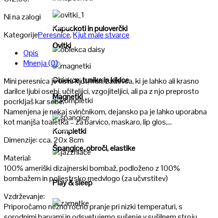
Poglej
Ni na zalogi
Poglej
Kapuckoti in puloverčki
Kategorije
Peresnice
,
Kjut male stvarce
Ovitki
Opis
Poglej
Mnenja (0)
Poglej
Oblekce, tunike in kiklce
Mini peresnica je tista kjut, mini zadevca, ki je lahko ali krasno
darilce ljubi osebi, učiteljici, vzgojiteljici, ali pa z njo preprosto
Magnetki
pocrkljaš kar sebe.
Poglej
Namenjena je nekaj svinčnikom, dejansko pa je lahko uporabna
kot manjša toaletka – za barvico, maskaro, lip glos,…
Poglej
Kompletki
Dimenzije: cca. 20x 8cm
Špangice, obroči, elastike
Material:
Poglej
100% ameriški dizajnerski bombaž, podloženo z 100%
bombažem in poliestrsko medvlogo (za učvrstitev)
Play & sleep
Vzdrževanje:
Priporočamo nežno ročno pranje pri nizki temperaturi, s
Poglej
sorodnimi barvami in odsvetujemo sušenje v sušilnem stroju.