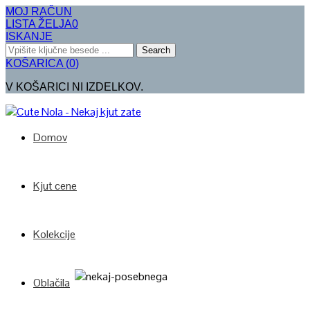
MOJ RAČUN
LISTA ŽELJA
0
ISKANJE
Search
KOŠARICA
(
0
)
V KOŠARICI NI IZDELKOV.
Domov
Kjut cene
Kolekcije
Oblačila
Poglej