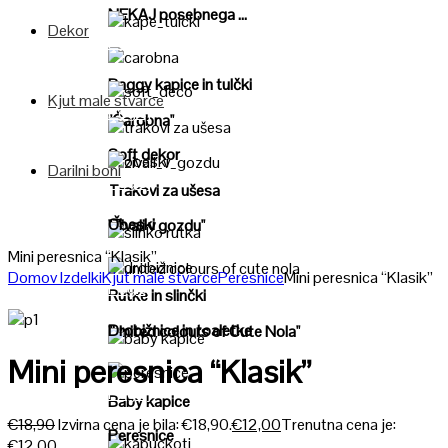
NEKAJ posebnega ...
Dekor
Poglej
Poglej
Baggy kapice in tulčki
Kjut male stvarce
Poglej
"Čarobna"
Poglej
Soft dekor
Darilni boni
Poglej
Poglej
Trakovi za ušesa
Obeski
"Živali v gozdu"
Poglej
Mini peresnica “Klasik”
Domov
Izdelki
Kjut male stvarce
Peresnice
Mini peresnica “Klasik”
Poglej
Poglej
Rutke in slinčki
Drobižnice in toaletke
"United colours of Cute Nola"
Poglej
Mini peresnica “Klasik”
Poglej
Baby kapice
€
18,90
Izvirna cena je bila: €18,90.
€
12,00
Trenutna cena je:
Peresnice
€12,00.