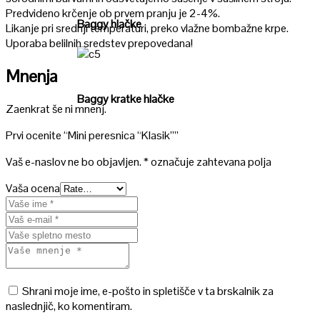
Predvideno krčenje ob prvem pranju je 2-4%.
Baggy hlačke
Likanje pri srednji temperaturi, preko vlažne bombažne krpe.
Uporaba belilnih sredstev prepovedana!
Poglej
Mnenja
Baggy kratke hlačke
Zaenkrat še ni mnenj.
Prvi ocenite “Mini peresnica “Klasik””
Vaš e-naslov ne bo objavljen.
*
označuje zahtevana polja
Vaša ocena
Shrani moje ime, e-pošto in spletišče v ta brskalnik za
naslednjič, ko komentiram.