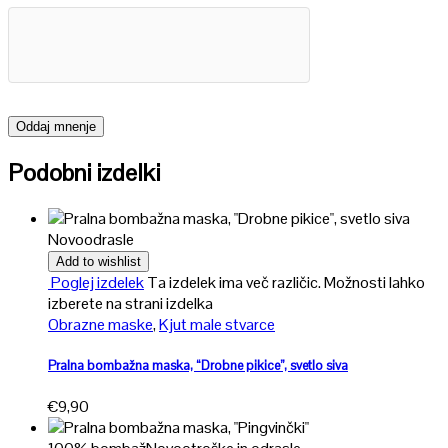
Podobni izdelki
Novo
odrasle
Add to wishlist
Poglej izdelek
Ta izdelek ima več različic. Možnosti lahko
izberete na strani izdelka
Obrazne maske
,
Kjut male stvarce
Pralna bombažna maska, “Drobne pikice”, svetlo siva
€
9,90