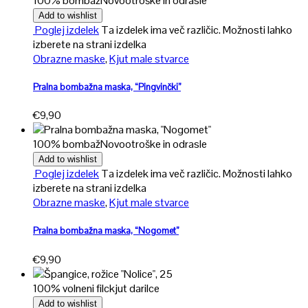
100% bombaž
Novo
otroške in odrasle
Add to wishlist
Poglej izdelek
Ta izdelek ima več različic. Možnosti lahko
izberete na strani izdelka
Obrazne maske
,
Kjut male stvarce
Pralna bombažna maska, “Pingvinčki”
€
9,90
100% bombaž
Novo
otroške in odrasle
Add to wishlist
Poglej izdelek
Ta izdelek ima več različic. Možnosti lahko
izberete na strani izdelka
Obrazne maske
,
Kjut male stvarce
Pralna bombažna maska, “Nogomet”
€
9,90
100% volneni filc
kjut darilce
Add to wishlist