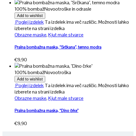
100% bombaž
Novo
otroške in odrasle
Add to wishlist
Poglej izdelek
Ta izdelek ima več različic. Možnosti lahko
izberete na strani izdelka
Obrazne maske
,
Kjut male stvarce
Pralna bombažna maska, “Srčkana”, temno modra
€
9,90
100% bombaž
Novo
otroška
Add to wishlist
Poglej izdelek
Ta izdelek ima več različic. Možnosti lahko
izberete na strani izdelka
Obrazne maske
,
Kjut male stvarce
Pralna bombažna maska, “Dino črke”
€
9,90