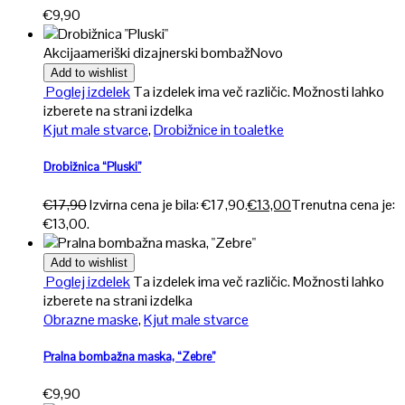
€
9,90
Akcija
ameriški dizajnerski bombaž
Novo
Add to wishlist
Poglej izdelek
Ta izdelek ima več različic. Možnosti lahko
izberete na strani izdelka
Kjut male stvarce
,
Drobižnice in toaletke
Drobižnica “Pluski”
€
17,90
Izvirna cena je bila: €17,90.
€
13,00
Trenutna cena je:
€13,00.
Add to wishlist
Poglej izdelek
Ta izdelek ima več različic. Možnosti lahko
izberete na strani izdelka
Obrazne maske
,
Kjut male stvarce
Pralna bombažna maska, “Zebre”
€
9,90