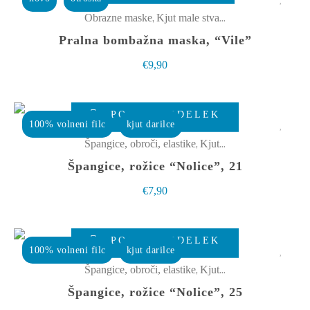
strani
ima
,
Obrazne maske
Kjut male stvarce
izdelka
več
Pralna bombažna maska, “Vile”
različic.
€
9,90
Možnosti
lahko
izberete
POGLEJ IZDELEK
100% volneni filc
kjut darilce
na
,
Špangice, obroči, elastike
Kjut male stvarce
strani
Špangice, rožice “Nolice”, 21
izdelka
€
7,90
POGLEJ IZDELEK
100% volneni filc
kjut darilce
,
Špangice, obroči, elastike
Kjut male stvarce
Špangice, rožice “Nolice”, 25