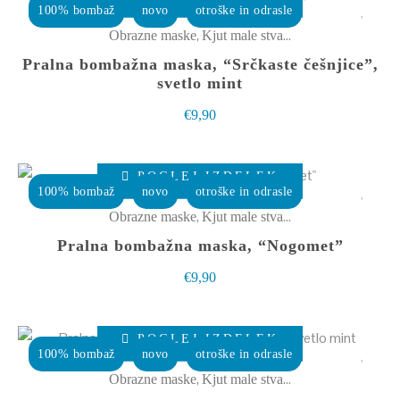
izdelek
bila:
€13,00.
100% bombaž
novo
otroške in odrasle
na
ima
€17,90.
,
Obrazne maske
Kjut male stvarce
strani
več
Pralna bombažna maska, “Srčkaste češnjice”,
izdelka
različic.
svetlo mint
Možnosti
€
9,90
lahko
izberete
Ta
POGLEJ IZDELEK
na
izdelek
100% bombaž
novo
otroške in odrasle
strani
ima
,
Obrazne maske
Kjut male stvarce
izdelka
več
Pralna bombažna maska, “Nogomet”
različic.
€
9,90
Možnosti
lahko
Ta
izberete
POGLEJ IZDELEK
izdelek
100% bombaž
novo
otroške in odrasle
na
ima
,
Obrazne maske
Kjut male stvarce
strani