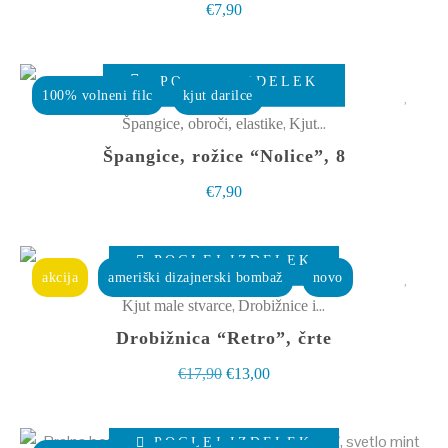
€
7,90
POGLEJ IZDELEK
100% volneni filc
kjut darilce
,
Špangice, obroči, elastike
Kjut male stvarce
Špangice, rožice “Nolice”, 8
€
7,90
Ta
POGLEJ IZDELEK
izdelek
akcija
ameriški dizajnerski bombaž
novo
ima
,
Kjut male stvarce
Drobižnice in toaletke
več
Drobižnica “Retro”, črte
različic.
Izvirna
Trenutna
€
17,90
€
13,00
Možnosti
cena
cena
lahko
Ta
je
je:
izberete
POGLEJ IZDELEK