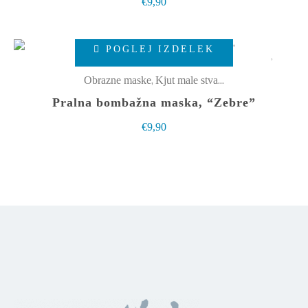
€
9,90
lahko
izberete
Ta
POGLEJ IZDELEK
na
izdelek
strani
ima
,
Obrazne maske
Kjut male stvarce
izdelka
več
Pralna bombažna maska, “Zebre”
različic.
€
9,90
Možnosti
lahko
izberete
na
strani
izdelka