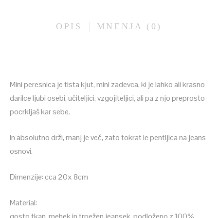
OPIS
MNENJA (0)
Mini peresnica je tista kjut, mini zadevca, ki je lahko ali krasno
darilce ljubi osebi, učiteljici, vzgojiteljici, ali pa z njo preprosto
pocrkljaš kar sebe.
In absolutno drži, manj je več, zato tokrat le pentljica na jeans
osnovi.
Dimenzije: cca 20x 8cm
Material:
gosto tkan, mehek in trpežen jeansek, podloženo z 100%