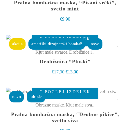
več
Pralna bombažna maska, “Pisani srčki”,
izdelka
različic.
svetlo mint
Možnosti
€
9,90
lahko
izberete
Ta
POGLEJ IZDELEK
na
izdelek
akcija
ameriški dizajnerski bombaž
novo
strani
ima
,
Kjut male stvarce
Drobižnice in toaletke
izdelka
več
Drobižnica “Pluski”
različic.
Izvirna
Trenutna
€
17,90
€
13,00
Možnosti
cena
cena
lahko
Ta
je
je:
izberete
POGLEJ IZDELEK
izdelek
bila:
€13,00.
novo
odrasle
na
ima
€17,90.
,
Obrazne maske
Kjut male stvarce
strani
več
Pralna bombažna maska, “Drobne pikice”,
izdelka
različic.
svetlo siva
Možnosti