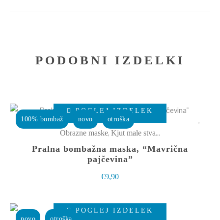
PODOBNI IZDELKI
Ta
POGLEJ IZDELEK
izdelek
100% bombaž
novo
otroška
ima
,
Obrazne maske
Kjut male stvarce
več
Pralna bombažna maska, “Mavrična
različic.
pajčevina”
Možnosti
€
9,90
lahko
izberete
Ta
POGLEJ IZDELEK
na
izdelek
novo
otroška