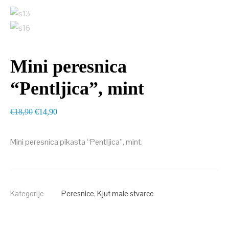
Mini peresnica
“Pentljica”, mint
Izvirna
Trenutna
€
18,90
€
14,90
cena
cena
je
je:
Mini peresnica pikasta “Pentljica”, mint.
bila:
€14,90.
€18,90.
Kategorije
Peresnice
,
Kjut male stvarce