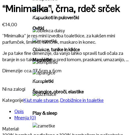
Poglej
“Minimalka”, črna, rdeč srček
Poglej
Kapuckoti in puloverčki
€
14,00
Ovitki
“Minimalka” je res mini izvedba toaletkice, za kakšen mini
Poglej
parfumček, šminko, svinčnik, maskaro in konec.
Poglej
Oblekce, tunike in kiklce
Je pa take fine dimenzije, da vanjo lahko spraviš tudi očala za
branje in so tako zaščitena pred lomom, praskami, umazanijo, …
Magnetki
Poglej
Dimenzije: cca. 17,5cm x 6cm
Poglej
Kompletki
Ni na zalogi
Špangice, obroči, elastike
Kategorije
Kjut male stvarce
,
Drobižnice in toaletke
Poglej
Opis
Play & sleep
Mnenja (0)
Material:
Poglej