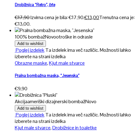
Drobižnica “Retro”, črte
€
17,90
Izvirna cena je bila: €17,90.
€
13,00
Trenutna cena je:
€13,00.
100% bombaž
Novo
otroške in odrasle
Add to wishlist
Poglej izdelek
Ta izdelek ima več različic. Možnosti lahko
izberete na strani izdelka
Obrazne maske
,
Kjut male stvarce
Pralna bombažna maska, “Jesenska”
€
9,90
Akcija
ameriški dizajnerski bombaž
Novo
Add to wishlist
Poglej izdelek
Ta izdelek ima več različic. Možnosti lahko
izberete na strani izdelka
Kjut male stvarce
,
Drobižnice in toaletke