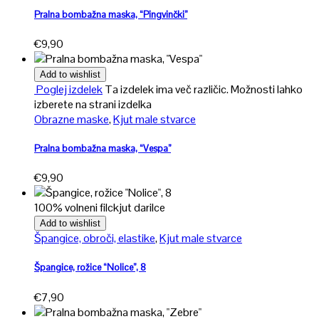
Pralna bombažna maska, “Pingvinčki”
€
9,90
Add to wishlist
Poglej izdelek
Ta izdelek ima več različic. Možnosti lahko
izberete na strani izdelka
Obrazne maske
,
Kjut male stvarce
Pralna bombažna maska, “Vespa”
€
9,90
100% volneni filc
kjut darilce
Add to wishlist
Špangice, obroči, elastike
,
Kjut male stvarce
Špangice, rožice “Nolice”, 8
€
7,90