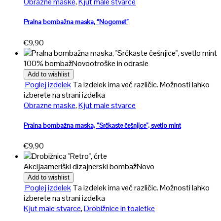
Obrazne maske
,
Kjut male stvarce
Pralna bombažna maska, “Nogomet”
€
9,90
100% bombaž
Novo
otroške in odrasle
Add to wishlist
Poglej izdelek
Ta izdelek ima več različic. Možnosti lahko
izberete na strani izdelka
Obrazne maske
,
Kjut male stvarce
Pralna bombažna maska, “Srčkaste češnjice”, svetlo mint
€
9,90
Akcija
ameriški dizajnerski bombaž
Novo
Add to wishlist
Poglej izdelek
Ta izdelek ima več različic. Možnosti lahko
izberete na strani izdelka
Kjut male stvarce
,
Drobižnice in toaletke