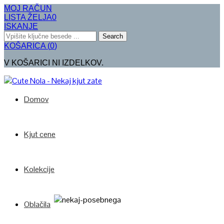
MOJ RAČUN
LISTA ŽELJA
0
ISKANJE
Search
KOŠARICA
(
0
)
V KOŠARICI NI IZDELKOV.
Domov
Kjut cene
Kolekcije
Oblačila
Poglej