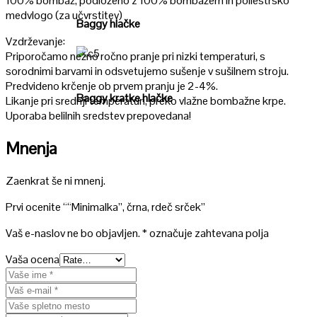
100% bombaž, podloženo z 100% bombažem in poliestrsko
medvlogo (za učvrstitev)
Baggy hlačke
Vzdrževanje:
Priporočamo nežno ročno pranje pri nizki temperaturi, s
Poglej
sorodnimi barvami in odsvetujemo sušenje v sušilnem stroju.
Predvideno krčenje ob prvem pranju je 2-4%.
Baggy kratke hlačke
Likanje pri srednji temperaturi, preko vlažne bombažne krpe.
Uporaba belilnih sredstev prepovedana!
Mnenja
Zaenkrat še ni mnenj.
Prvi ocenite ““Minimalka”, črna, rdeč srček”
Vaš e-naslov ne bo objavljen.
*
označuje zahtevana polja
Vaša ocena