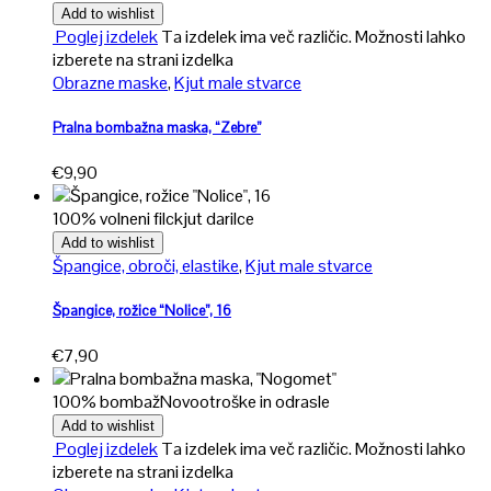
Add to wishlist
Poglej izdelek
Ta izdelek ima več različic. Možnosti lahko
izberete na strani izdelka
Obrazne maske
,
Kjut male stvarce
Pralna bombažna maska, “Zebre”
€
9,90
100% volneni filc
kjut darilce
Add to wishlist
Špangice, obroči, elastike
,
Kjut male stvarce
Špangice, rožice “Nolice”, 16
€
7,90
100% bombaž
Novo
otroške in odrasle
Add to wishlist
Poglej izdelek
Ta izdelek ima več različic. Možnosti lahko
izberete na strani izdelka