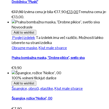
Drobižnica “Pluski”
€
17,90
Izvirna cena je bila: €17,90.
€
13,00
Trenutna cena je:
€13,00.
Novo
odrasle
Add to wishlist
Poglej izdelek
Ta izdelek ima več različic. Možnosti lahko
izberete na strani izdelka
Obrazne maske
,
Kjut male stvarce
Pralna bombažna maska, “Drobne pikice”, svetlo siva
€
9,90
100% volneni filc
kjut darilce
Add to wishlist
Špangice, obroči, elastike
,
Kjut male stvarce
Špangice, rožice “Nolice”, 00
€
7,90