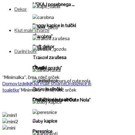
NEKAJ posebnega ...
Dekor
Poglej
Poglej
Baggy kapice in tulčki
Kjut male stvarce
Poglej
"Čarobna"
Poglej
Soft dekor
Darilni boni
Poglej
Poglej
Trakovi za ušesa
Obeski
"Živali v gozdu"
Poglej
“Minimalka”, črna, rdeč srček
Domov
Izdelki
Kjut male stvarce
Drobižnice in
Poglej
Poglej
Rutke in slinčki
toaletke
“Minimalka”, črna, rdeč srček
Drobižnice in toaletke
"United colours of Cute Nola"
Poglej
Poglej
Baby kapice
Peresnice