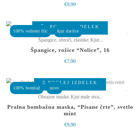
€
9,90
Možnosti
lahko
izberete
POGLEJ IZDELEK
100% volneni filc
kjut darilce
na
,
Špangice, obroči, elastike
Kjut male stvarce
strani
Špangice, rožice “Nolice”, 16
izdelka
€
7,90
Ta
POGLEJ IZDELEK
izdelek
100% bombaž
novo
ima
,
Obrazne maske
Kjut male stvarce
več
Pralna bombažna maska, “Pisane črte”, svetlo
različic.
mint
Možnosti
€
9,90
lahko
izberete