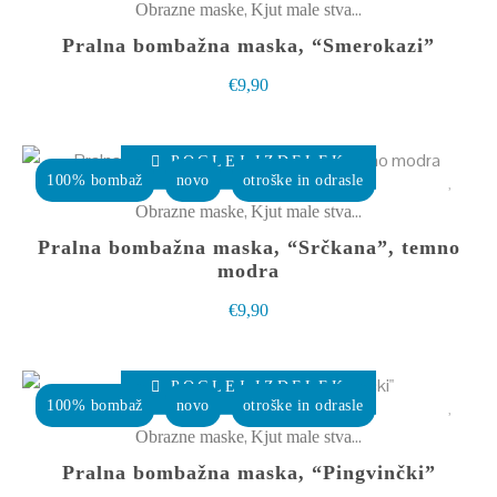
ima
,
Obrazne maske
Kjut male stvarce
strani
več
Pralna bombažna maska, “Smerokazi”
izdelka
različic.
€
9,90
Možnosti
lahko
Ta
izberete
POGLEJ IZDELEK
izdelek
100% bombaž
novo
otroške in odrasle
na
ima
,
Obrazne maske
Kjut male stvarce
strani
več
Pralna bombažna maska, “Srčkana”, temno
izdelka
različic.
modra
Možnosti
€
9,90
lahko
izberete
Ta
POGLEJ IZDELEK
na
izdelek
100% bombaž
novo
otroške in odrasle
strani
ima
,
Obrazne maske
Kjut male stvarce
izdelka
več
Pralna bombažna maska, “Pingvinčki”
različic.