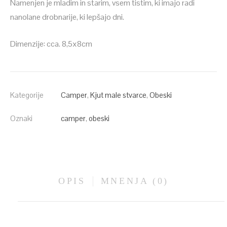
Namenjen je mladim in starim, vsem tistim, ki imajo radi
nanolane drobnarije, ki lepšajo dni.
Dimenzije: cca. 8,5x8cm
Kategorije
Camper
,
Kjut male stvarce
,
Obeski
Oznaki
camper
,
obeski
OPIS
MNENJA (0)