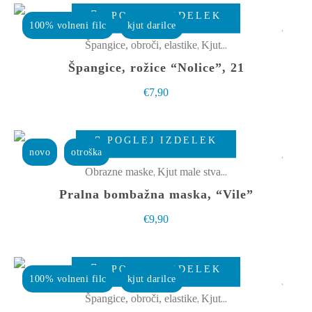
POGLEJ IZDELEK
na
100% volneni filc
kjut darilce
strani
,
Špangice, obroči, elastike
Kjut male stvarce
izdelka
Špangice, rožice “Nolice”, 21
€
7,90
Ta
POGLEJ IZDELEK
izdelek
novo
otroška
ima
,
Obrazne maske
Kjut male stvarce
več
Pralna bombažna maska, “Vile”
različic.
€
9,90
Možnosti
lahko
izberete
POGLEJ IZDELEK
100% volneni filc
kjut darilce
na
,
Špangice, obroči, elastike
Kjut male stvarce
strani