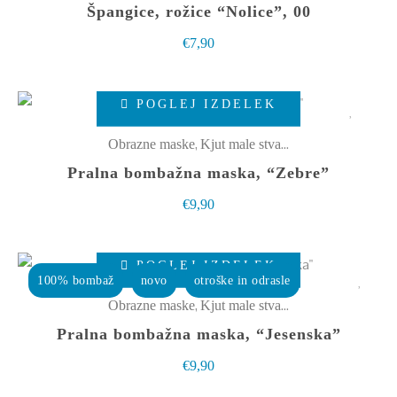
Špangice, rožice “Nolice”, 00
izdelka
€
7,90
Ta
POGLEJ IZDELEK
izdelek
ima
,
Obrazne maske
Kjut male stvarce
več
Pralna bombažna maska, “Zebre”
različic.
€
9,90
Možnosti
lahko
Ta
izberete
POGLEJ IZDELEK
izdelek
100% bombaž
novo
otroške in odrasle
na
ima
,
Obrazne maske
Kjut male stvarce
strani
več
Pralna bombažna maska, “Jesenska”
izdelka
različic.
€
9,90
Možnosti