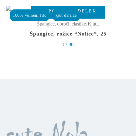
lahko
izberete
POGLEJ IZDELEK
100% volneni filc
kjut darilce
na
,
Špangice, obroči, elastike
Kjut male stvarce
strani
Špangice, rožice “Nolice”, 25
izdelka
€
7,90