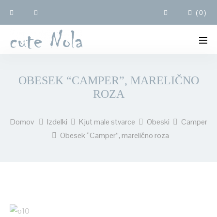
(
0
)
OBESEK “CAMPER”, MARELIČNO
ROZA
Domov
Izdelki
Kjut male stvarce
Obeski
Camper
Obesek “Camper”, marelično roza