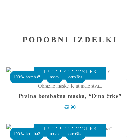
PODOBNI IZDELKI
Ta
POGLEJ IZDELEK
izdelek
100% bombaž
novo
otroška
ima
,
Obrazne maske
Kjut male stvarce
več
Pralna bombažna maska, “Dino črke”
različic.
€
9,90
Možnosti
lahko
Ta
izberete
POGLEJ IZDELEK
izdelek
100% bombaž
novo
otroška
na