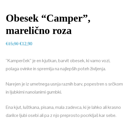
Obesek “Camper”,
marelično roza
Izvirna
Trenutna
€
15,90
€
12,90
cena
cena
je
je:
“Kamperček” je en kjutkan, barvit obesek, ki varno vozi,
bila:
€12,90.
polaga ovinke in spremlja na najlepših poteh življenja.
€15,90.
Narejen je iz umetnega usnja raznih barv, popestren s srčkom
in ljubkimi nanolanimi gumbki.
Ena kjut, luštkana, pisana, mala zadevca, ki je lahko ali krasno
darilce ljubi osebi ali pa z njo preprosto pocrkljaš kar sebe.