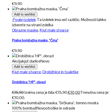
€
9,90
Add to wishlist
Poglej izdelek
Ta izdelek ima več različic. Možnosti lahko
izberete na strani izdelka
Obrazne maske
,
Kjut male stvarce
Pralna bombažna maska, “Črna”
€
9,90
Akcija
kjut darilce
Novo
Add to wishlist
Kjut male stvarce
,
Drobižnice in toaletke
Drobižnica “HP”, obrazi
€
15,90
Izvirna cena je bila: €15,90.
€
10,00
Trenutna cena je:
€10,00.
100% bombaž
Novo
otroške in odrasle