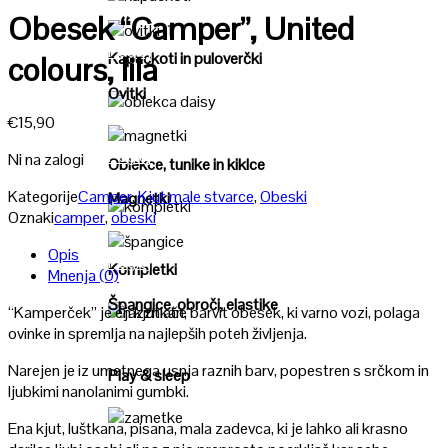
Poglej
Obesek “Camper”, United
Poglej
Kapuckoti in puloverčki
colours, lila
Ovitki
Poglej
€
15,90
Poglej
Ni na zalogi
Oblekce, tunike in kiklce
Kategorije
Camper
,
Kjut male stvarce
,
Obeski
Magnetki
Oznaki
camper
,
obeski
Poglej
Opis
Poglej
Kompletki
Mnenja (0)
Špangice, obroči, elastike
“Kamperček” je en kjutkan, barvit obesek, ki varno vozi, polaga
Poglej
ovinke in spremlja na najlepših poteh življenja.
Narejen je iz umetnega usnja raznih barv, popestren s srčkom in
Play & sleep
ljubkimi nanolanimi gumbki.
Ena kjut, luštkana, pisana, mala zadevca, ki je lahko ali krasno
Poglej