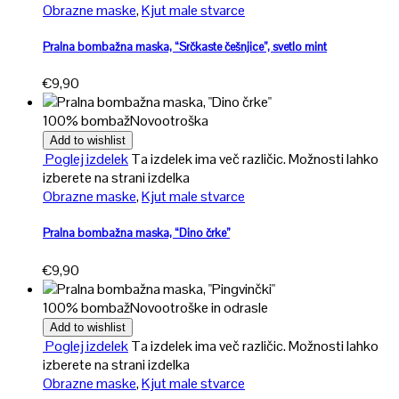
Obrazne maske
,
Kjut male stvarce
Pralna bombažna maska, “Srčkaste češnjice”, svetlo mint
€
9,90
100% bombaž
Novo
otroška
Add to wishlist
Poglej izdelek
Ta izdelek ima več različic. Možnosti lahko
izberete na strani izdelka
Obrazne maske
,
Kjut male stvarce
Pralna bombažna maska, “Dino črke”
€
9,90
100% bombaž
Novo
otroške in odrasle
Add to wishlist
Poglej izdelek
Ta izdelek ima več različic. Možnosti lahko
izberete na strani izdelka
Obrazne maske
,
Kjut male stvarce