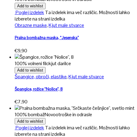
Add to wishlist
Poglej izdelek
Ta izdelek ima več različic. Možnosti lahko
izberete na strani izdelka
Obrazne maske
,
Kjut male stvarce
Pralna bombažna maska, “Jesenska”
€
9,90
100% volneni filc
kjut darilce
Add to wishlist
Špangice, obroči, elastike
,
Kjut male stvarce
Špangice, rožice “Nolice”, 8
€
7,90
100% bombaž
Novo
otroške in odrasle
Add to wishlist
Poglej izdelek
Ta izdelek ima več različic. Možnosti lahko
izberete na strani izdelka