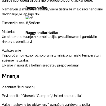
darilce ljubi osebi ali pa z njo preprosto pocrkljaš kar sebe.
Baggy hlačke
Namenjen je mladim in starim, vsem tistim, ki imajo radi nanolane
drobnarije, ki lepšajo dni.
Poglej
Dimenzije: cca. 8,5x8cm
Material:
Baggy kratke hlačke
Umetno (eco) usnje, v kombinaciji s pvc ali lesenimi gumbki in
rinko v srebrni barvi
Vzdrževanje:
Priporočamo nežno ročno pranje z milnico, pri nizki temperaturi,
sušenje na zraku.
Likanje in uporaba belilnih sredstev prepovedana!
Mnenja
Zaenkrat še ni mnenj.
Prvi ocenite “Obesek “Camper”, United colours, lila”
Vaš e-naslov ne bo objavljen.
*
označuje zahtevana polja