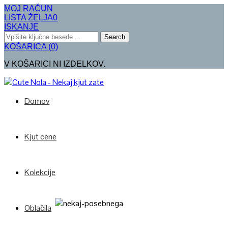
MOJ RAČUN
LISTA ŽELJA
0
ISKANJE
Search
KOŠARICA
(
0
)
V KOŠARICI NI IZDELKOV.
Domov
Kjut cene
Kolekcije
Oblačila
Poglej