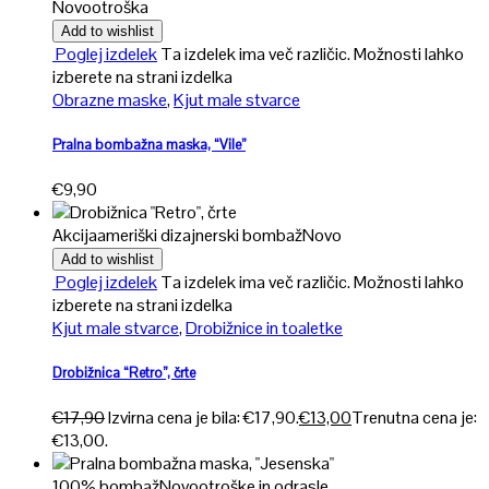
Novo
otroška
Add to wishlist
Poglej izdelek
Ta izdelek ima več različic. Možnosti lahko
izberete na strani izdelka
Obrazne maske
,
Kjut male stvarce
Pralna bombažna maska, “Vile”
€
9,90
Akcija
ameriški dizajnerski bombaž
Novo
Add to wishlist
Poglej izdelek
Ta izdelek ima več različic. Možnosti lahko
izberete na strani izdelka
Kjut male stvarce
,
Drobižnice in toaletke
Drobižnica “Retro”, črte
€
17,90
Izvirna cena je bila: €17,90.
€
13,00
Trenutna cena je:
€13,00.
100% bombaž
Novo
otroške in odrasle