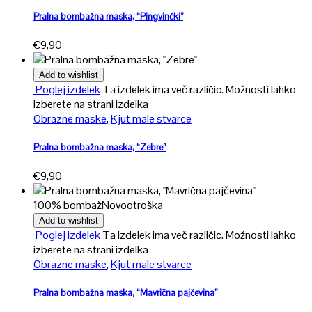
Pralna bombažna maska, “Pingvinčki”
€
9,90
Add to wishlist
Poglej izdelek
Ta izdelek ima več različic. Možnosti lahko
izberete na strani izdelka
Obrazne maske
,
Kjut male stvarce
Pralna bombažna maska, “Zebre”
€
9,90
100% bombaž
Novo
otroška
Add to wishlist
Poglej izdelek
Ta izdelek ima več različic. Možnosti lahko
izberete na strani izdelka
Obrazne maske
,
Kjut male stvarce
Pralna bombažna maska, “Mavrična pajčevina”