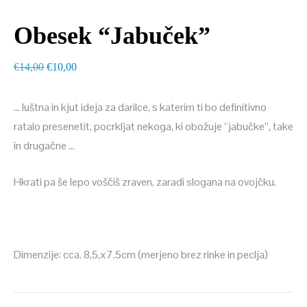
Obesek “Jabuček”
Izvirna
Trenutna
€
14,00
€
10,00
cena
cena
je
je:
… luštna in kjut ideja za darilce, s katerim ti bo definitivno
bila:
€10,00.
ratalo presenetit, pocrkljat nekoga, ki obožuje “jabučke”, take
€14,00.
in drugačne …
Hkrati pa še lepo voščiš zraven, zaradi slogana na ovojčku.
Dimenzije: cca. 8,5,x7.5cm (merjeno brez rinke in peclja)