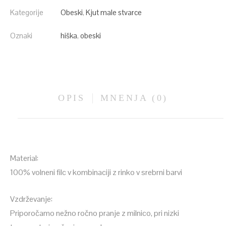
Kategorije
Obeski
,
Kjut male stvarce
Oznaki
hiška
,
obeski
OPIS
MNENJA (0)
Material:
100% volneni filc v kombinaciji z rinko v srebrni barvi
Vzdrževanje:
Priporočamo nežno ročno pranje z milnico, pri nizki