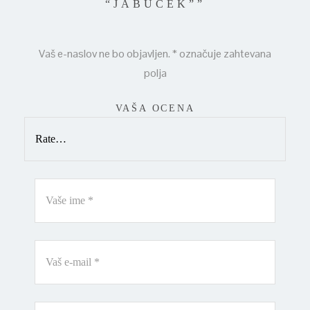
“JABUČEK””
Vaš e-naslov ne bo objavljen.
*
označuje zahtevana
polja
VAŠA OCENA