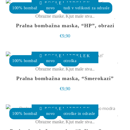
POGLEJ IZDELEK
izdelek
100% bombaž
novo
tudi v velikosti za odrasle
ima
,
Obrazne maske
Kjut male stvarce
več
Pralna bombažna maska, “HP”, obrazi
različic.
€
9,90
Možnosti
lahko
Ta
izberete
POGLEJ IZDELEK
izdelek
100% bombaž
novo
otroška
na
ima
,
Obrazne maske
Kjut male stvarce
strani
več
Pralna bombažna maska, “Smerokazi”
izdelka
različic.
€
9,90
Možnosti
lahko
Ta
izberete
POGLEJ IZDELEK
izdelek
100% bombaž
novo
otroške in odrasle
na
ima
,
Obrazne maske
Kjut male stvarce
strani
več