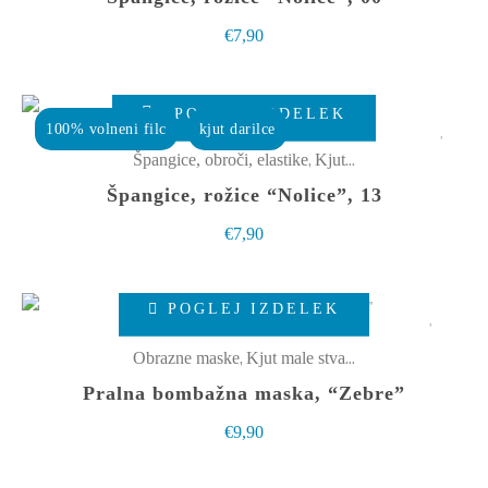
€
7,90
POGLEJ IZDELEK
100% volneni filc
kjut darilce
,
Špangice, obroči, elastike
Kjut male stvarce
Špangice, rožice “Nolice”, 13
€
7,90
Ta
POGLEJ IZDELEK
izdelek
ima
,
Obrazne maske
Kjut male stvarce
več
Pralna bombažna maska, “Zebre”
različic.
€
9,90
Možnosti
lahko