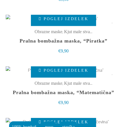
lahko
izberete
Ta
POGLEJ IZDELEK
na
izdelek
strani
ima
,
Obrazne maske
Kjut male stvarce
izdelka
več
Pralna bombažna maska, “Piratka”
različic.
€
9,90
Možnosti
lahko
Ta
izberete
POGLEJ IZDELEK
izdelek
na
ima
,
Obrazne maske
Kjut male stvarce
strani
več
Pralna bombažna maska, “Matematična”
izdelka
različic.
€
9,90
Možnosti
lahko
Ta
izberete
POGLEJ IZDELEK
izdelek
100% bombaž
novo
otroška