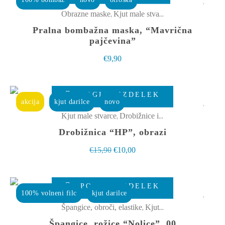
na
ima
,
Obrazne maske
Kjut male stvarce
strani
več
Pralna bombažna maska, “Mavrična
izdelka
različic.
pajčevina”
Možnosti
€
9,90
lahko
izberete
POGLEJ IZDELEK
na
akcija
kjut darilce
novo
strani
,
Kjut male stvarce
Drobižnice in toaletke
izdelka
Drobižnica “HP”, obrazi
Izvirna
Trenutna
€
15,90
€
10,00
cena
cena
je
je:
POGLEJ IZDELEK
bila:
€10,00.
100% volneni filc
kjut darilce
€15,90.
,
Špangice, obroči, elastike
Kjut male stvarce
Špangice, rožice “Nolice”, 00