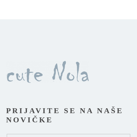
izberete
na
strani
izdelka
PRIJAVITE SE NA NAŠE
NOVIČKE