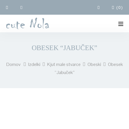
(
0
)
OBESEK “JABUČEK”
Domov
Izdelki
Kjut male stvarce
Obeski
Obesek
“Jabuček”