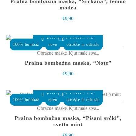
Pralna bombažna maska, “Srčkana”, temno
izdelka
različic.
modra
Možnosti
€
9,90
lahko
izberete
Ta
POGLEJ IZDELEK
na
izdelek
100% bombaž
novo
otroške in odrasle
strani
ima
,
Obrazne maske
Kjut male stvarce
izdelka
več
Pralna bombažna maska, “Note”
različic.
€
9,90
Možnosti
lahko
Ta
izberete
POGLEJ IZDELEK
izdelek
100% bombaž
novo
otroške in odrasle
na
ima
,
Obrazne maske
Kjut male stvarce
strani
več
Pralna bombažna maska, “Pisani srčki”,
izdelka
različic.
svetlo mint
Možnosti
€
9,90