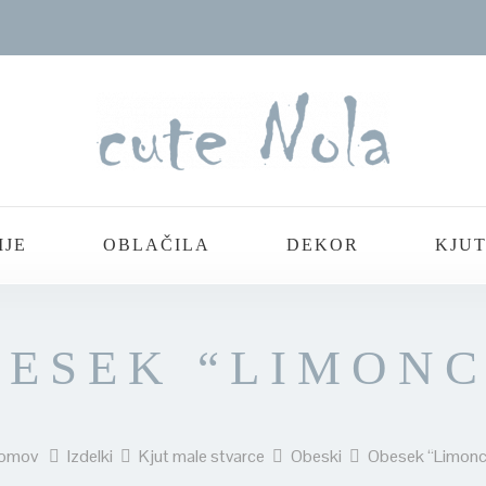
IJE
OBLAČILA
DEKOR
KJUT
BESEK “LIMONC
omov
Izdelki
Kjut male stvarce
Obeski
Obesek “Limonc