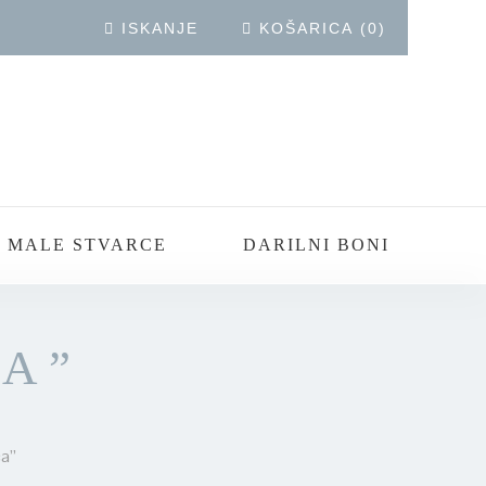
ISKANJE
KOŠARICA
(
0
)
 MALE STVARCE
DARILNI BONI
A”
a”