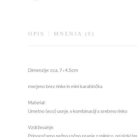
OPIS
MNENJA (0)
Dimenzije: cca. 7×4.5cm
merjeno brez rinke in mini karabinčka
Material:
Umetno (eco) usnje, v kombinaciji s srebrno rinko
Vzdrževanje:
Priporočamo nežno ročno pranje z milnico, pri nizki te