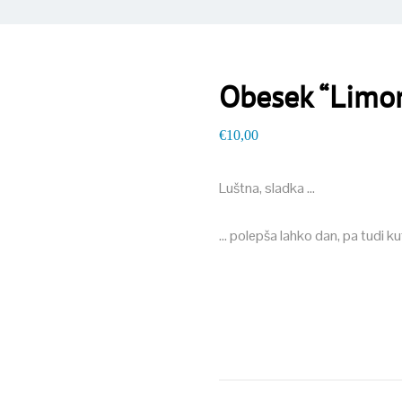
Obesek “Limo
€
10,00
Luštna, sladka …
… polepša lahko dan, pa tudi ku