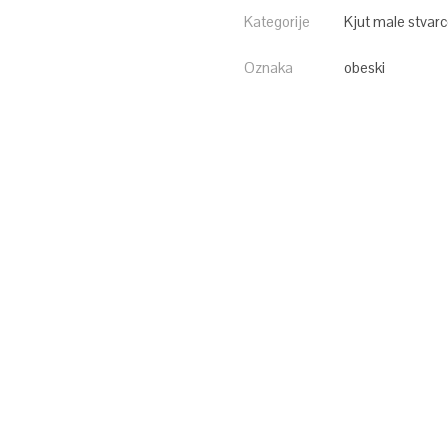
Kategorije
Kjut male stvar
Oznaka
obeski