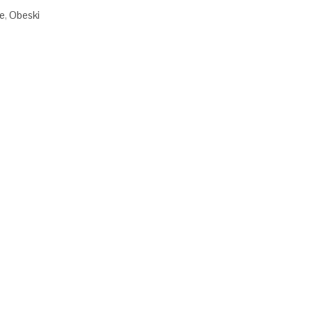
ce
,
Obeski