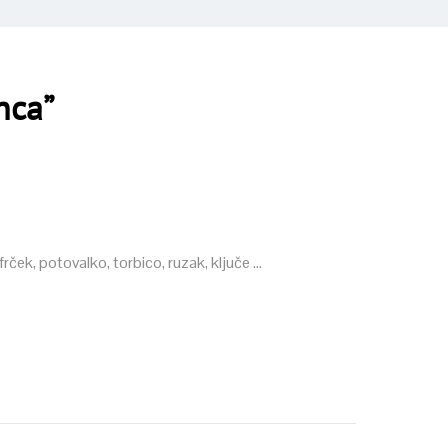
nca”
frček, potovalko, torbico, ruzak, ključe …