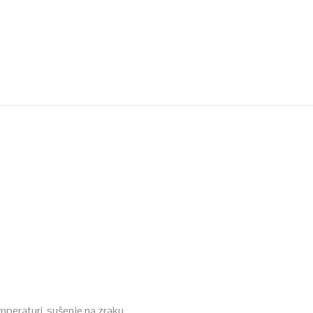
mperaturi, sušenje na zraku.