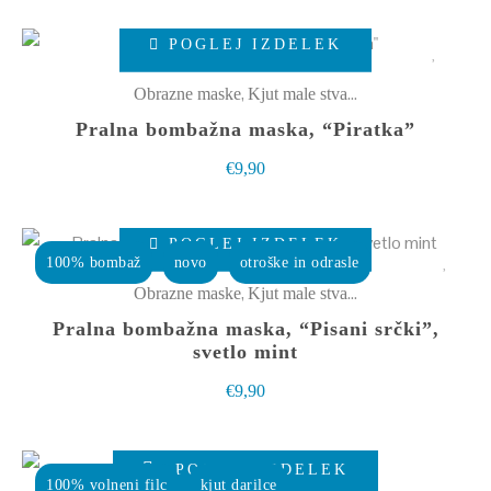
izberete
Ta
POGLEJ IZDELEK
na
izdelek
strani
ima
,
Obrazne maske
Kjut male stvarce
izdelka
več
Pralna bombažna maska, “Piratka”
različic.
€
9,90
Možnosti
lahko
Ta
izberete
POGLEJ IZDELEK
izdelek
100% bombaž
novo
otroške in odrasle
na
ima
,
Obrazne maske
Kjut male stvarce
strani
več
Pralna bombažna maska, “Pisani srčki”,
izdelka
različic.
svetlo mint
Možnosti
€
9,90
lahko
izberete
POGLEJ IZDELEK
na
100% volneni filc
kjut darilce