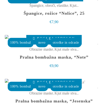
strani
,
Špangice, obroči, elastike
Kjut male stvarce
izdelka
Špangice, rožice “Nolice”, 25
€
7,90
Ta
POGLEJ IZDELEK
izdelek
100% bombaž
novo
otroške in odrasle
ima
,
Obrazne maske
Kjut male stvarce
več
Pralna bombažna maska, “Note”
različic.
€
9,90
Možnosti
lahko
Ta
izberete
POGLEJ IZDELEK
izdelek
100% bombaž
novo
otroške in odrasle
na
ima
,
Obrazne maske
Kjut male stvarce
strani
več
Pralna bombažna maska, “Jesenska”
izdelka
različic.