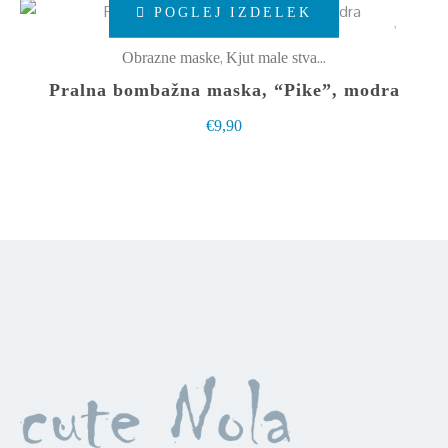
izberete
POGLEJ IZDELEK
izdelek
na
ima
,
Obrazne maske
Kjut male stvarce
strani
več
Pralna bombažna maska, “Pike”, modra
izdelka
različic.
€
9,90
Možnosti
lahko
izberete
na
strani
izdelka