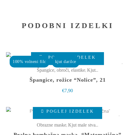
PODOBNI IZDELKI
POGLEJ IZDELEK
100% volneni filc
kjut darilce
,
Špangice, obroči, elastike
Kjut male stvarce
Špangice, rožice “Nolice”, 21
€
7,90
Ta
POGLEJ IZDELEK
izdelek
ima
,
Obrazne maske
Kjut male stvarce
več
Pralna bombažna maska, “Matematična”