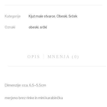
Kategorije
Kjut male stvarce
,
Obeski
,
Srček
Oznaki
obeski
,
srčki
OPIS
MNENJA (0)
Dimenzije: cca. 6,5×5.5cm
merjeno brez rinke in mini karabinčka