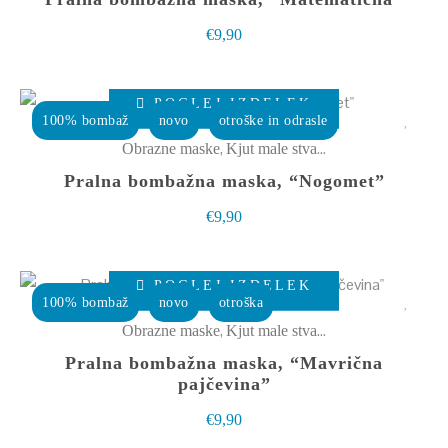
različic.
€
9,90
Možnosti
lahko
Ta
izberete
POGLEJ IZDELEK
izdelek
100% bombaž
novo
otroške in odrasle
na
ima
,
Obrazne maske
Kjut male stvarce
strani
več
Pralna bombažna maska, “Nogomet”
izdelka
različic.
€
9,90
Možnosti
lahko
Ta
izberete
POGLEJ IZDELEK
izdelek
100% bombaž
novo
otroška
na
ima
,
Obrazne maske
Kjut male stvarce
strani
več
Pralna bombažna maska, “Mavrična
izdelka
različic.
pajčevina”
Možnosti
€
9,90
lahko