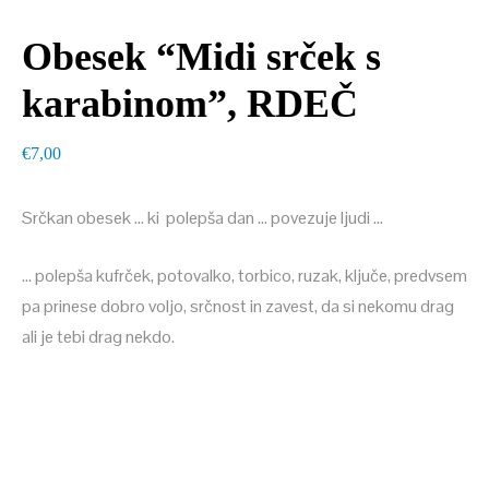
Obesek “Midi srček s
karabinom”, RDEČ
€
7,00
Srčkan obesek … ki polepša dan … povezuje ljudi …
… polepša kufrček, potovalko, torbico, ruzak, ključe, predvsem
pa prinese dobro voljo, srčnost in zavest, da si nekomu drag
ali je tebi drag nekdo.