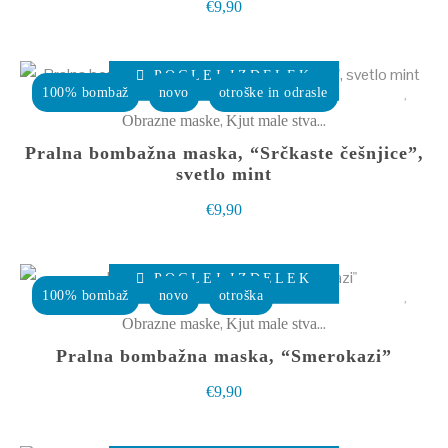
€
9,90
Možnosti
lahko
Ta
izberete
POGLEJ IZDELEK
izdelek
100% bombaž
novo
otroške in odrasle
na
ima
,
Obrazne maske
Kjut male stvarce
strani
več
Pralna bombažna maska, “Srčkaste češnjice”,
izdelka
različic.
svetlo mint
Možnosti
€
9,90
lahko
izberete
Ta
POGLEJ IZDELEK
na
izdelek
100% bombaž
novo
otroška
strani
ima
,
Obrazne maske
Kjut male stvarce
izdelka
več
Pralna bombažna maska, “Smerokazi”
različic.
€
9,90
Možnosti
lahko
Ta