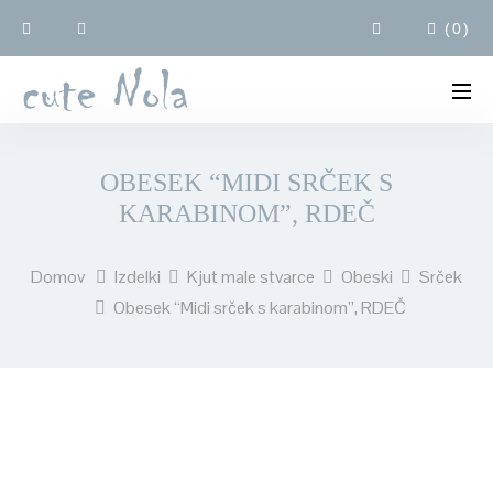
(
0
)
OBESEK “MIDI SRČEK S
KARABINOM”, RDEČ
Domov
Izdelki
Kjut male stvarce
Obeski
Srček
Obesek “Midi srček s karabinom”, RDEČ