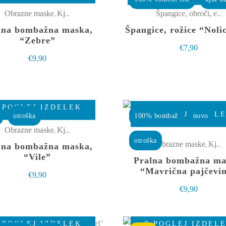
ima
,
Špangice, obroči, elastike
Obrazne maske
Kjut male stvarce
več
lna bombažna maska,
Špangice, rožice “Noli
različic.
“Zebre”
€
7,90
Možnosti
€
9,90
lahko
izberete
na
Ta
POGLEJ IZDELEK
strani
izdelek
POGLEJ IZDEL
otroška
100% bombaž
novo
izdelka
ima
,
Obrazne maske
Kjut male stvarce
otroška
več
,
Obrazne maske
Kjut male stvarce
lna bombažna maska,
različic.
“Vile”
Pralna bombažna ma
Možnosti
“Mavrična pajčevi
€
9,90
lahko
€
9,90
izberete
na
Ta
POGLEJ IZDELEK
POGLEJ IZDEL