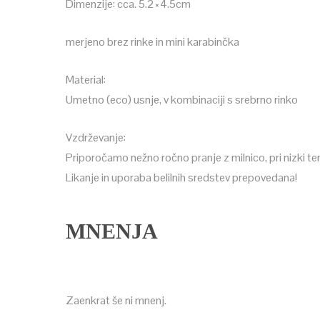
Dimenzije: cca. 5.2×4.5cm
merjeno brez rinke in mini karabinčka
Material:
Umetno (eco) usnje, v kombinaciji s srebrno rinko
Vzdrževanje:
Priporočamo nežno ročno pranje z milnico, pri nizki te
Likanje in uporaba belilnih sredstev prepovedana!
MNENJA
Zaenkrat še ni mnenj.