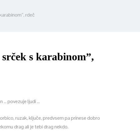
 karabinom”, rdeč
 srček s karabinom”,
 … povezuje ljudi …
torbico, ruzak, ključe, predvsem pa prinese dobro
nekomu drag ali je tebi drag nekdo.