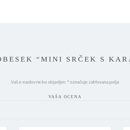
OBESEK “MINI SRČEK S KA
Vaš e-naslov ne bo objavljen.
*
označuje zahtevana polja
VAŠA OCENA