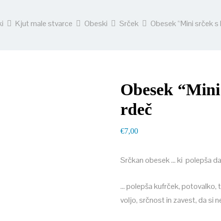
ki
Kjut male stvarce
Obeski
Srček
Obesek “Mini srček s
Obesek “Mini
rdeč
€
7,00
Srčkan obesek … ki polepša dan
… polepša kufrček, potovalko, 
voljo, srčnost in zavest, da si 