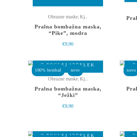
izdelek
ima
,
Obrazne maske
Kjut male stvarce
Pra
več
Pralna bombažna maska,
različic.
“Pike”, modra
Možnosti
€
9,90
lahko
izberete
Ta
na
POGLEJ IZDELEK
izdelek
100% bombaž
novo
novo
strani
ima
,
Obrazne maske
Kjut male stvarce
izdelka
več
Pralna bombažna maska,
Pra
različic.
“Ježki”
Možnosti
€
9,90
lahko
izberete
na
Ta
POGLEJ IZDELEK