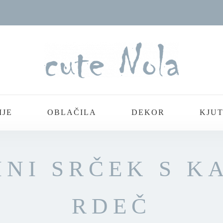
IJE
OBLAČILA
DEKOR
KJUT
INI SRČEK S K
RDEČ