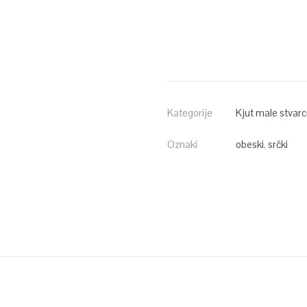
Kategorije
Kjut male stvar
Oznaki
obeski
,
srčki