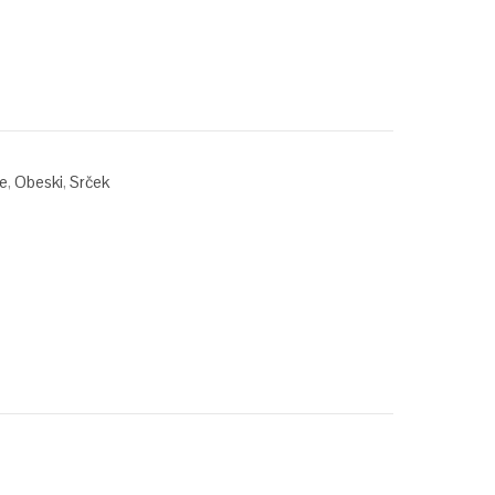
ce
,
Obeski
,
Srček