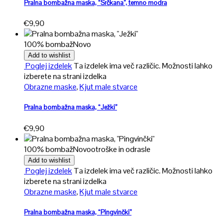
Pralna bombažna maska, “Srčkana”, temno modra
€
9,90
100% bombaž
Novo
Add to wishlist
Poglej izdelek
Ta izdelek ima več različic. Možnosti lahko
izberete na strani izdelka
Obrazne maske
,
Kjut male stvarce
Pralna bombažna maska, “Ježki”
€
9,90
100% bombaž
Novo
otroške in odrasle
Add to wishlist
Poglej izdelek
Ta izdelek ima več različic. Možnosti lahko
izberete na strani izdelka
Obrazne maske
,
Kjut male stvarce
Pralna bombažna maska, “Pingvinčki”