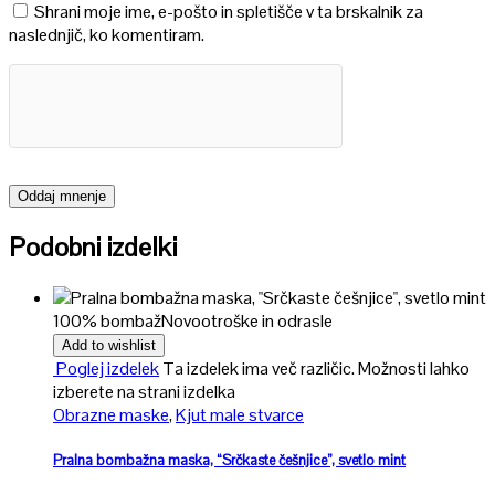
Shrani moje ime, e-pošto in spletišče v ta brskalnik za
naslednjič, ko komentiram.
Podobni izdelki
100% bombaž
Novo
otroške in odrasle
Add to wishlist
Poglej izdelek
Ta izdelek ima več različic. Možnosti lahko
izberete na strani izdelka
Obrazne maske
,
Kjut male stvarce
Pralna bombažna maska, “Srčkaste češnjice”, svetlo mint