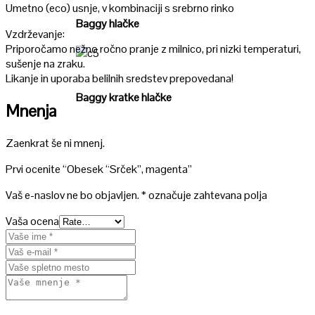
Umetno (eco) usnje, v kombinaciji s srebrno rinko
Baggy hlačke
Vzdrževanje:
Priporočamo nežno ročno pranje z milnico, pri nizki temperaturi,
sušenje na zraku.
Poglej
Likanje in uporaba belilnih sredstev prepovedana!
Baggy kratke hlačke
Mnenja
Zaenkrat še ni mnenj.
Prvi ocenite “Obesek “Srček”, magenta”
Vaš e-naslov ne bo objavljen.
*
označuje zahtevana polja
Vaša ocena