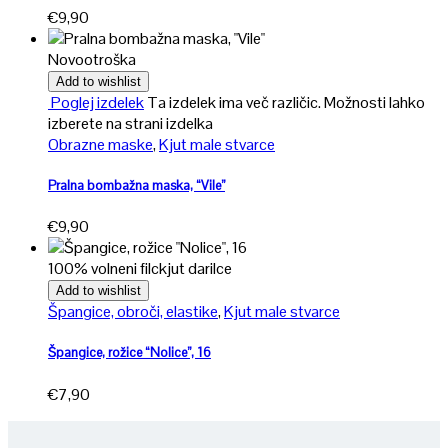
€
9,90
Novo
otroška
Add to wishlist
Poglej izdelek
Ta izdelek ima več različic. Možnosti lahko
izberete na strani izdelka
Obrazne maske
,
Kjut male stvarce
Pralna bombažna maska, “Vile”
€
9,90
100% volneni filc
kjut darilce
Add to wishlist
Špangice, obroči, elastike
,
Kjut male stvarce
Špangice, rožice “Nolice”, 16
€
7,90