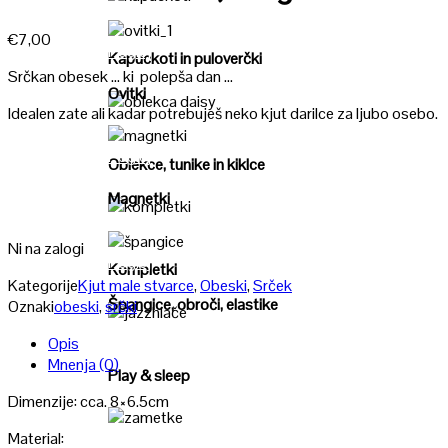
Poglej
€
7,00
Poglej
Kapuckoti in puloverčki
Srčkan obesek … ki polepša dan …
Ovitki
Idealen zate ali kadar potrebuješ neko kjut darilce za ljubo osebo.
Poglej
Poglej
Oblekce, tunike in kiklce
Magnetki
Poglej
Ni na zalogi
Poglej
Kompletki
Kategorije
Kjut male stvarce
,
Obeski
,
Srček
Špangice, obroči, elastike
Oznaki
obeski
,
srčki
Poglej
Opis
Mnenja (0)
Play & sleep
Dimenzije: cca. 8×6.5cm
Material:
Poglej