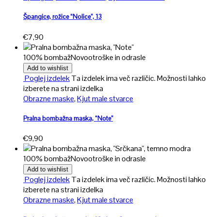
Špangice, rožice “Nolice”, 13
€
7,90
100% bombaž
Novo
otroške in odrasle
Add to wishlist
Poglej izdelek
Ta izdelek ima več različic. Možnosti lahko
izberete na strani izdelka
Obrazne maske
,
Kjut male stvarce
Pralna bombažna maska, “Note”
€
9,90
100% bombaž
Novo
otroške in odrasle
Add to wishlist
Poglej izdelek
Ta izdelek ima več različic. Možnosti lahko
izberete na strani izdelka
Obrazne maske
,
Kjut male stvarce