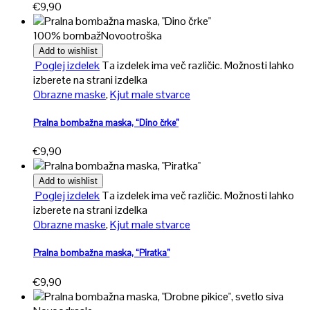
€
9,90
100% bombaž
Novo
otroška
Add to wishlist
Poglej izdelek
Ta izdelek ima več različic. Možnosti lahko
izberete na strani izdelka
Obrazne maske
,
Kjut male stvarce
Pralna bombažna maska, “Dino črke”
€
9,90
Add to wishlist
Poglej izdelek
Ta izdelek ima več različic. Možnosti lahko
izberete na strani izdelka
Obrazne maske
,
Kjut male stvarce
Pralna bombažna maska, “Piratka”
€
9,90