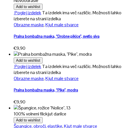
Novo
odrasle
Add to wishlist
Poglej izdelek
Ta izdelek ima več različic. Možnosti lahko
izberete na strani izdelka
Obrazne maske
,
Kjut male stvarce
Pralna bombažna maska, “Drobne pikice”, svetlo siva
€
9,90
Add to wishlist
Poglej izdelek
Ta izdelek ima več različic. Možnosti lahko
izberete na strani izdelka
Obrazne maske
,
Kjut male stvarce
Pralna bombažna maska, “Pike”, modra
€
9,90
100% volneni filc
kjut darilce
Add to wishlist
Špangice, obroči, elastike
,
Kjut male stvarce