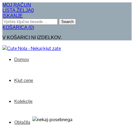
MOJ RAČUN
LISTA ŽELJA
0
ISKANJE
Search
KOŠARICA
(
0
)
V KOŠARICI NI IZDELKOV.
Domov
Kjut cene
Kolekcije
Oblačila
Poglej