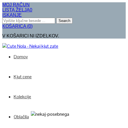
MOJ RAČUN
LISTA ŽELJA
0
ISKANJE
Search
KOŠARICA
(
0
)
V KOŠARICI NI IZDELKOV.
Domov
Kjut cene
Kolekcije
Oblačila
Poglej