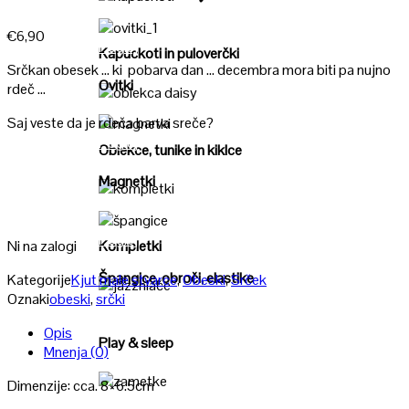
Poglej
€
6,90
Poglej
Kapuckoti in puloverčki
Srčkan obesek … ki pobarva dan … decembra mora biti pa nujno
Ovitki
rdeč …
Poglej
Saj veste da je rdeča barva sreče?
Poglej
Oblekce, tunike in kiklce
Magnetki
Poglej
Poglej
Ni na zalogi
Kompletki
Špangice, obroči, elastike
Kategorije
Kjut male stvarce
,
Obeski
,
Srček
Oznaki
obeski
,
srčki
Poglej
Opis
Play & sleep
Mnenja (0)
Dimenzije: cca. 8×6.5cm
Poglej