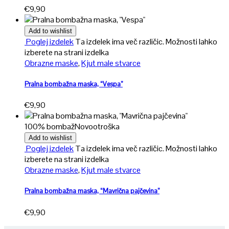
€
9,90
Add to wishlist
Poglej izdelek
Ta izdelek ima več različic. Možnosti lahko
izberete na strani izdelka
Obrazne maske
,
Kjut male stvarce
Pralna bombažna maska, “Vespa”
€
9,90
100% bombaž
Novo
otroška
Add to wishlist
Poglej izdelek
Ta izdelek ima več različic. Možnosti lahko
izberete na strani izdelka
Obrazne maske
,
Kjut male stvarce
Pralna bombažna maska, “Mavrična pajčevina”
€
9,90