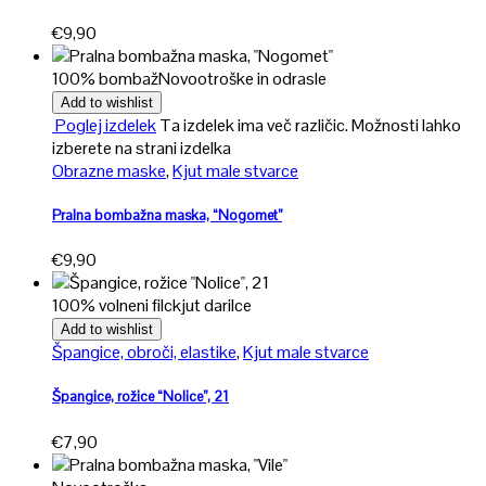
€
9,90
100% bombaž
Novo
otroške in odrasle
Add to wishlist
Poglej izdelek
Ta izdelek ima več različic. Možnosti lahko
izberete na strani izdelka
Obrazne maske
,
Kjut male stvarce
Pralna bombažna maska, “Nogomet”
€
9,90
100% volneni filc
kjut darilce
Add to wishlist
Špangice, obroči, elastike
,
Kjut male stvarce
Špangice, rožice “Nolice”, 21
€
7,90