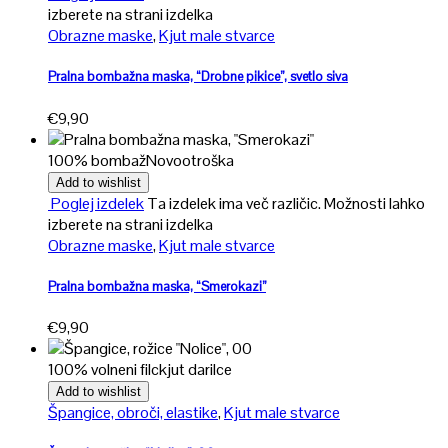
izberete na strani izdelka
Obrazne maske
,
Kjut male stvarce
Pralna bombažna maska, “Drobne pikice”, svetlo siva
€
9,90
100% bombaž
Novo
otroška
Add to wishlist
Poglej izdelek
Ta izdelek ima več različic. Možnosti lahko
izberete na strani izdelka
Obrazne maske
,
Kjut male stvarce
Pralna bombažna maska, “Smerokazi”
€
9,90
100% volneni filc
kjut darilce
Add to wishlist
Špangice, obroči, elastike
,
Kjut male stvarce