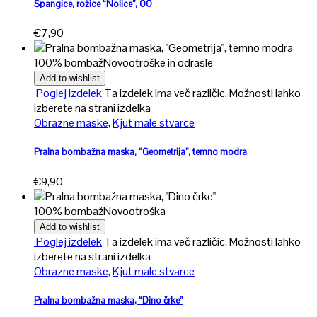
Špangice, rožice “Nolice”, 00
€
7,90
100% bombaž
Novo
otroške in odrasle
Add to wishlist
Poglej izdelek
Ta izdelek ima več različic. Možnosti lahko
izberete na strani izdelka
Obrazne maske
,
Kjut male stvarce
Pralna bombažna maska, “Geometrija”, temno modra
€
9,90
100% bombaž
Novo
otroška
Add to wishlist
Poglej izdelek
Ta izdelek ima več različic. Možnosti lahko
izberete na strani izdelka
Obrazne maske
,
Kjut male stvarce
Pralna bombažna maska, “Dino črke”