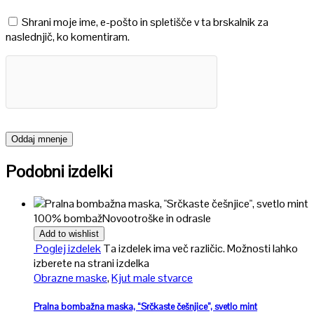
Shrani moje ime, e-pošto in spletišče v ta brskalnik za
naslednjič, ko komentiram.
Podobni izdelki
100% bombaž
Novo
otroške in odrasle
Add to wishlist
Poglej izdelek
Ta izdelek ima več različic. Možnosti lahko
izberete na strani izdelka
Obrazne maske
,
Kjut male stvarce
Pralna bombažna maska, “Srčkaste češnjice”, svetlo mint