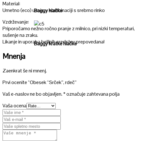
Material:
Umetno (eco) usnje, v kombinaciji s srebrno rinko
Baggy hlačke
Vzdrževanje:
Priporočamo nežno ročno pranje z milnico, pri nizki temperaturi,
Poglej
sušenje na zraku.
Likanje in uporaba belilnih sredstev prepovedana!
Baggy kratke hlačke
Mnenja
Zaenkrat še ni mnenj.
Prvi ocenite “Obesek “Srček”, rdeč”
Vaš e-naslov ne bo objavljen.
*
označuje zahtevana polja
Vaša ocena