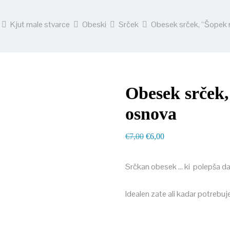
Kjut male stvarce
Obeski
Srček
Obesek srček, “Šopek r
Obesek srček,
osnova
Izvirna
Trenutna
€
7,00
€
6,00
cena
cena
je
je:
Srčkan obesek … ki polepša da
bila:
€6,00.
Idealen zate ali kadar potrebuj
€7,00.