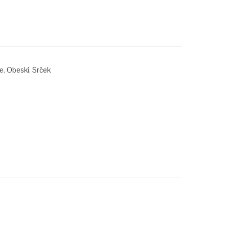
ce
,
Obeski
,
Srček