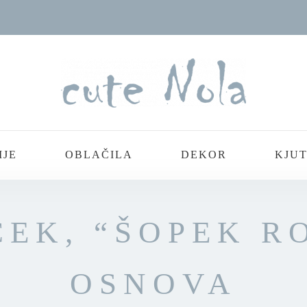
IJE
OBLAČILA
DEKOR
KJUT
EK, “ŠOPEK R
OSNOVA