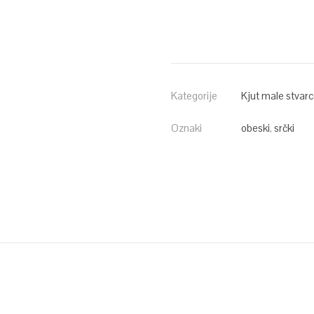
Kategorije
Kjut male stvar
Oznaki
obeski
,
srčki