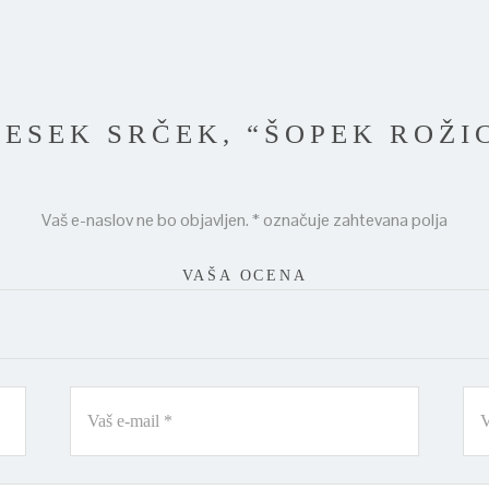
BESEK SRČEK, “ŠOPEK ROŽI
Vaš e-naslov ne bo objavljen.
*
označuje zahtevana polja
VAŠA OCENA