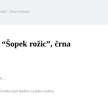
ožic”, črna osnova
 “Šopek rožic”, črna
n …
eš neko kjut darilce za ljubo osebo.