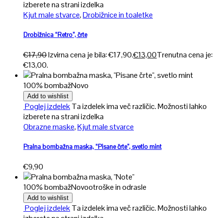
izberete na strani izdelka
Kjut male stvarce
,
Drobižnice in toaletke
Drobižnica “Retro”, črte
€
17,90
Izvirna cena je bila: €17,90.
€
13,00
Trenutna cena je:
€13,00.
100% bombaž
Novo
Add to wishlist
Poglej izdelek
Ta izdelek ima več različic. Možnosti lahko
izberete na strani izdelka
Obrazne maske
,
Kjut male stvarce
Pralna bombažna maska, “Pisane črte”, svetlo mint
€
9,90
100% bombaž
Novo
otroške in odrasle
Add to wishlist
Poglej izdelek
Ta izdelek ima več različic. Možnosti lahko