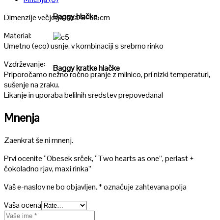
Baggy hlačke
Dimenzije večjega: cca. 8×6.5cm
Material:
Umetno (eco) usnje, v kombinaciji s srebrno rinko
Poglej
Vzdrževanje:
Baggy kratke hlačke
Priporočamo nežno ročno pranje z milnico, pri nizki temperaturi,
sušenje na zraku.
Likanje in uporaba belilnih sredstev prepovedana!
Mnenja
Zaenkrat še ni mnenj.
Prvi ocenite “Obesek srček, “Two hearts as one”, perlast +
čokoladno rjav, maxi rinka”
Vaš e-naslov ne bo objavljen.
*
označuje zahtevana polja
Vaša ocena