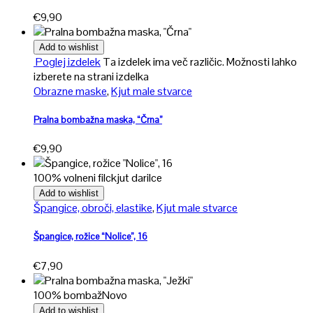
€
9,90
Add to wishlist
Poglej izdelek
Ta izdelek ima več različic. Možnosti lahko
izberete na strani izdelka
Obrazne maske
,
Kjut male stvarce
Pralna bombažna maska, “Črna”
€
9,90
100% volneni filc
kjut darilce
Add to wishlist
Špangice, obroči, elastike
,
Kjut male stvarce
Špangice, rožice “Nolice”, 16
€
7,90
100% bombaž
Novo
Add to wishlist