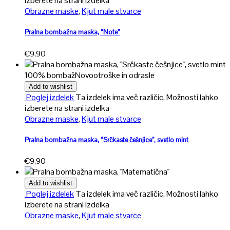
izberete na strani izdelka
Obrazne maske
,
Kjut male stvarce
Pralna bombažna maska, “Note”
€
9,90
100% bombaž
Novo
otroške in odrasle
Add to wishlist
Poglej izdelek
Ta izdelek ima več različic. Možnosti lahko
izberete na strani izdelka
Obrazne maske
,
Kjut male stvarce
Pralna bombažna maska, “Srčkaste češnjice”, svetlo mint
€
9,90
Add to wishlist
Poglej izdelek
Ta izdelek ima več različic. Možnosti lahko
izberete na strani izdelka
Obrazne maske
,
Kjut male stvarce