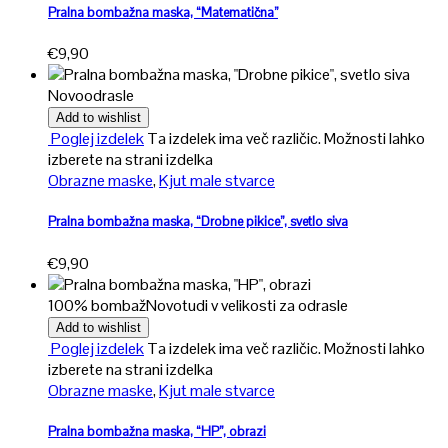
Pralna bombažna maska, “Matematična”
€
9,90
Novo
odrasle
Add to wishlist
Poglej izdelek
Ta izdelek ima več različic. Možnosti lahko
izberete na strani izdelka
Obrazne maske
,
Kjut male stvarce
Pralna bombažna maska, “Drobne pikice”, svetlo siva
€
9,90
100% bombaž
Novo
tudi v velikosti za odrasle
Add to wishlist
Poglej izdelek
Ta izdelek ima več različic. Možnosti lahko
izberete na strani izdelka
Obrazne maske
,
Kjut male stvarce
Pralna bombažna maska, “HP”, obrazi