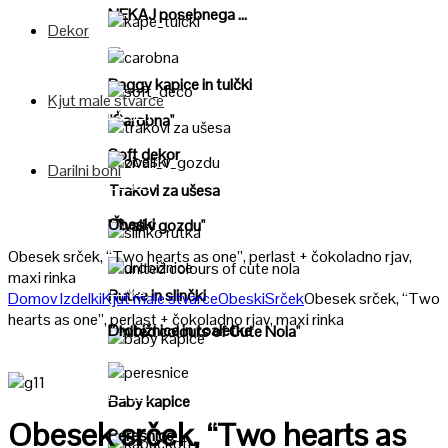
NEKAJ posebnega ...
Dekor
Poglej
Poglej
Baggy kapice in tulčki
Kjut male stvarce
Poglej
"Čarobna"
Poglej
Soft dekor
Darilni boni
Poglej
Poglej
Trakovi za ušesa
Obeski
"Živali v gozdu"
Poglej
Obesek srček, “Two hearts as one”, perlast + čokoladno rjav,
maxi rinka
Poglej
Poglej
Rutke in slinčki
Domov
Izdelki
Kjut male stvarce
Obeski
Srček
Obesek srček, “Two
hearts as one”, perlast + čokoladno rjav, maxi rinka
Drobižnice in toaletke
"United colours of Cute Nola"
Poglej
Poglej
Baby kapice
Obesek srček, “Two hearts as
Peresnice