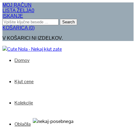
MOJ RAČUN
LISTA ŽELJA
0
ISKANJE
Search
KOŠARICA
(
0
)
V KOŠARICI NI IZDELKOV.
Domov
Kjut cene
Kolekcije
Oblačila
Poglej