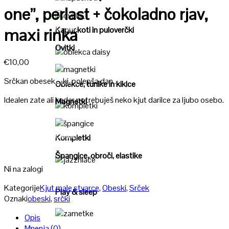
Poglej
one”, perlast + čokoladno rjav,
Poglej
Kapuckoti in puloverčki
maxi rinka
Ovitki
€
10,00
Poglej
Poglej
Srčkan obesek … ki polepša dan …
Oblekce, tunike in kiklce
Idealen zate ali kadar potrebuješ neko kjut darilce za ljubo osebo.
Magnetki
Poglej
Poglej
Kompletki
Špangice, obroči, elastike
Ni na zalogi
Poglej
Kategorije
Kjut male stvarce
,
Obeski
,
Srček
Play & sleep
Oznaki
obeski
,
srčki
Opis
Poglej
Mnenja (0)