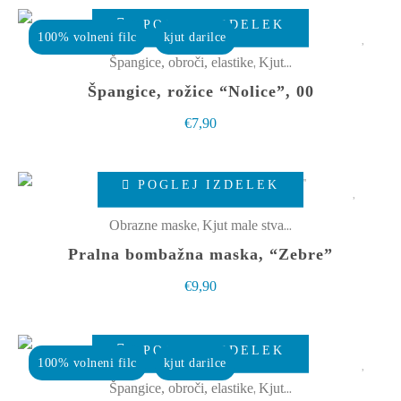
izberete
POGLEJ IZDELEK
na
100% volneni filc
kjut darilce
strani
,
Špangice, obroči, elastike
Kjut male stvarce
izdelka
Špangice, rožice “Nolice”, 00
€
7,90
Ta
POGLEJ IZDELEK
izdelek
ima
,
Obrazne maske
Kjut male stvarce
več
Pralna bombažna maska, “Zebre”
različic.
€
9,90
Možnosti
lahko
izberete
POGLEJ IZDELEK
100% volneni filc
kjut darilce
na
,
Špangice, obroči, elastike
Kjut male stvarce
strani