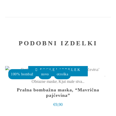
PODOBNI IZDELKI
Ta
POGLEJ IZDELEK
izdelek
100% bombaž
novo
otroška
ima
,
Obrazne maske
Kjut male stvarce
več
Pralna bombažna maska, “Mavrična
različic.
pajčevina”
Možnosti
€
9,90
lahko