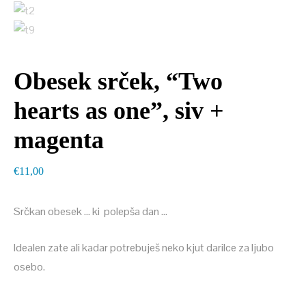
Obesek srček, “Two
hearts as one”, siv +
magenta
€
11,00
Srčkan obesek … ki polepša dan …
Idealen zate ali kadar potrebuješ neko kjut darilce za ljubo
osebo.