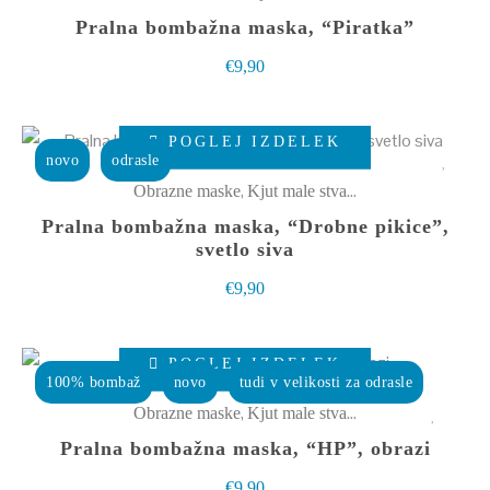
strani
več
Pralna bombažna maska, “Piratka”
izdelka
različic.
€
9,90
Možnosti
lahko
Ta
izberete
POGLEJ IZDELEK
izdelek
novo
odrasle
na
ima
,
Obrazne maske
Kjut male stvarce
strani
več
Pralna bombažna maska, “Drobne pikice”,
izdelka
različic.
svetlo siva
Možnosti
€
9,90
lahko
izberete
Ta
POGLEJ IZDELEK
na
izdelek
100% bombaž
novo
tudi v velikosti za odrasle
strani
ima
,
Obrazne maske
Kjut male stvarce
izdelka
več
Pralna bombažna maska, “HP”, obrazi
različic.
€
9,90