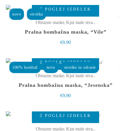
Ta
POGLEJ IZDELEK
izdelek
novo
otroška
ima
,
Obrazne maske
Kjut male stvarce
več
Pralna bombažna maska, “Vile”
različic.
€
9,90
Možnosti
lahko
Ta
izberete
POGLEJ IZDELEK
izdelek
100% bombaž
novo
otroške in odrasle
na
ima
,
Obrazne maske
Kjut male stvarce
strani
več
Pralna bombažna maska, “Jesenska”
izdelka
različic.
€
9,90
Možnosti
lahko
Ta
izberete
POGLEJ IZDELEK
izdelek
na
ima
,
Obrazne maske
Kjut male stvarce