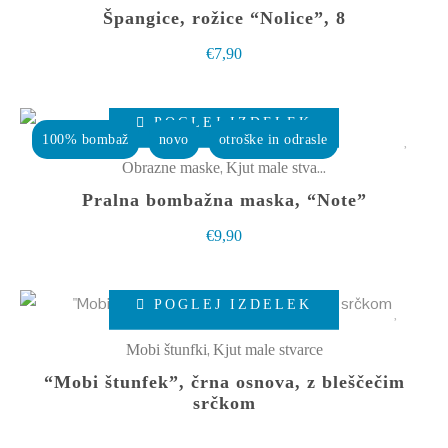
Špangice, rožice “Nolice”, 8
izdelka
€
7,90
Ta
POGLEJ IZDELEK
izdelek
100% bombaž
novo
otroške in odrasle
ima
,
Obrazne maske
Kjut male stvarce
več
Pralna bombažna maska, “Note”
različic.
€
9,90
Možnosti
lahko
izberete
POGLEJ IZDELEK
na
,
Mobi štunfki
Kjut male stvarce
strani
“Mobi štunfek”, črna osnova, z bleščečim
izdelka
srčkom