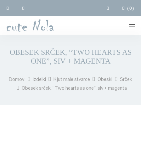
(
0
)
OBESEK SRČEK, “TWO HEARTS AS
ONE”, SIV + MAGENTA
Domov
Izdelki
Kjut male stvarce
Obeski
Srček
Obesek srček, “Two hearts as one”, siv + magenta