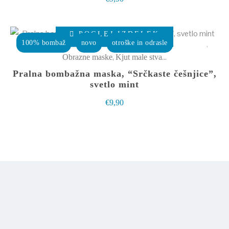
Možnosti
lahko
Ta
izberete
POGLEJ IZDELEK
izdelek
100% bombaž
novo
otroške in odrasle
na
ima
,
Obrazne maske
Kjut male stvarce
strani
več
Pralna bombažna maska, “Srčkaste češnjice”,
izdelka
različic.
svetlo mint
Možnosti
€
9,90
lahko
izberete
na
strani
izdelka