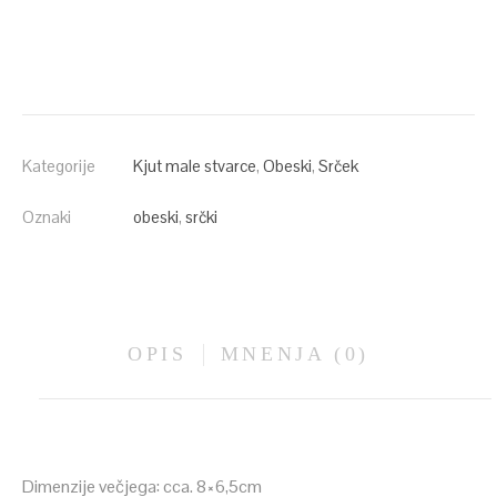
Kategorije
Kjut male stvarce
,
Obeski
,
Srček
Oznaki
obeski
,
srčki
OPIS
MNENJA (0)
Dimenzije večjega: cca. 8×6,5cm