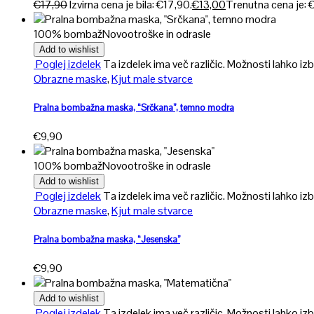
€
17,90
Izvirna cena je bila: €17,90.
€
13,00
Trenutna cena je: 
100% bombaž
Novo
otroške in odrasle
Add to wishlist
Poglej izdelek
Ta izdelek ima več različic. Možnosti lahko izb
Obrazne maske
,
Kjut male stvarce
Pralna bombažna maska, “Srčkana”, temno modra
€
9,90
100% bombaž
Novo
otroške in odrasle
Add to wishlist
Poglej izdelek
Ta izdelek ima več različic. Možnosti lahko izb
Obrazne maske
,
Kjut male stvarce
Pralna bombažna maska, “Jesenska”
€
9,90
Add to wishlist
Poglej izdelek
Ta izdelek ima več različic. Možnosti lahko izb