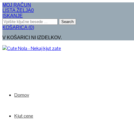
MOJ RAČUN
LISTA ŽELJA
0
ISKANJE
Search
KOŠARICA
(
0
)
V KOŠARICI NI IZDELKOV.
Domov
Kjut cene