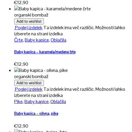
€
12,90
organski bombaž
Add to wishlist
Poglej izdelek
Ta izdelek ima več različic. Možnosti lahko
izberete na strani izdelka
Črte
,
Baby kapice
,
Oblačila
Baby kapica – karamela/medene črte
€
12,90
organski bombaž
Add to wishlist
Poglej izdelek
Ta izdelek ima več različic. Možnosti lahko
izberete na strani izdelka
Pike
,
Baby kapice
,
Oblačila
Baby kapica – olivna, pike
€
12,90