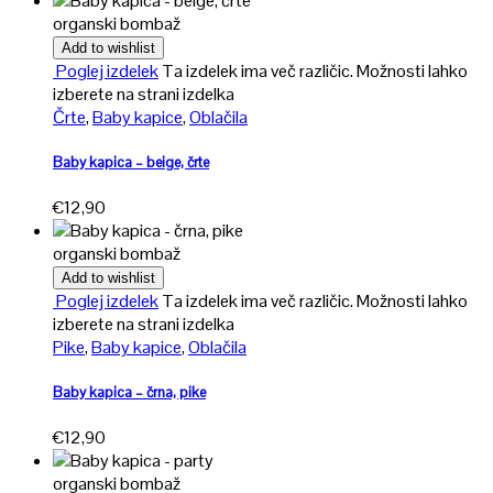
organski bombaž
Add to wishlist
Poglej izdelek
Ta izdelek ima več različic. Možnosti lahko
izberete na strani izdelka
Črte
,
Baby kapice
,
Oblačila
Baby kapica – beige, črte
€
12,90
organski bombaž
Add to wishlist
Poglej izdelek
Ta izdelek ima več različic. Možnosti lahko
izberete na strani izdelka
Pike
,
Baby kapice
,
Oblačila
Baby kapica – črna, pike
€
12,90
organski bombaž