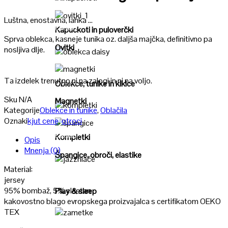
Poglej
Luštna, enostavna, lahka …
Poglej
Kapuckoti in puloverčki
Sprva oblekca, kasneje tunika oz. daljša majčka, definitivno pa
Ovitki
nosljiva dlje.
Poglej
Poglej
Ta izdelek trenutno ni na zalogi in ni na voljo.
Oblekce, tunike in kiklce
Sku
N/A
Magnetki
Kategorije
Oblekce in tunike
,
Oblačila
Poglej
Oznaki
kjut cene
,
otroci
Poglej
Kompletki
Opis
Mnenja (0)
Špangice, obroči, elastike
Material:
Poglej
jersey
95% bombaž, 5% elastan
Play & sleep
kakovostno blago evropskega proizvajalca s certifikatom OEKO
TEX
Poglej