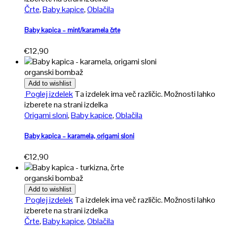
Črte
,
Baby kapice
,
Oblačila
Baby kapica – mint/karamela črte
€
12,90
organski bombaž
Add to wishlist
Poglej izdelek
Ta izdelek ima več različic. Možnosti lahko
izberete na strani izdelka
Origami sloni
,
Baby kapice
,
Oblačila
Baby kapica – karamela, origami sloni
€
12,90
organski bombaž
Add to wishlist
Poglej izdelek
Ta izdelek ima več različic. Možnosti lahko
izberete na strani izdelka
Črte
,
Baby kapice
,
Oblačila