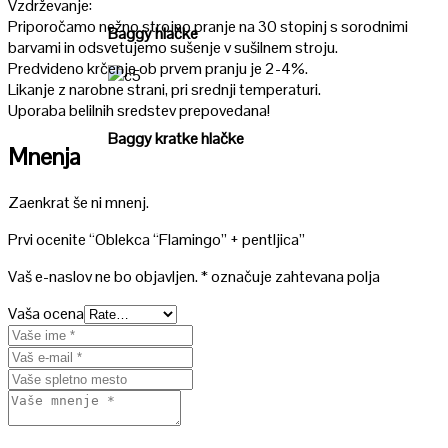
Vzdrževanje:
Priporočamo nežno strojno pranje na 30 stopinj s sorodnimi
Baggy hlačke
barvami in odsvetujemo sušenje v sušilnem stroju.
Predvideno krčenje ob prvem pranju je 2-4%.
Likanje z narobne strani, pri srednji temperaturi.
Poglej
Uporaba belilnih sredstev prepovedana!
Baggy kratke hlačke
Mnenja
Zaenkrat še ni mnenj.
Prvi ocenite “Oblekca “Flamingo” + pentljica”
Vaš e-naslov ne bo objavljen.
*
označuje zahtevana polja
Vaša ocena