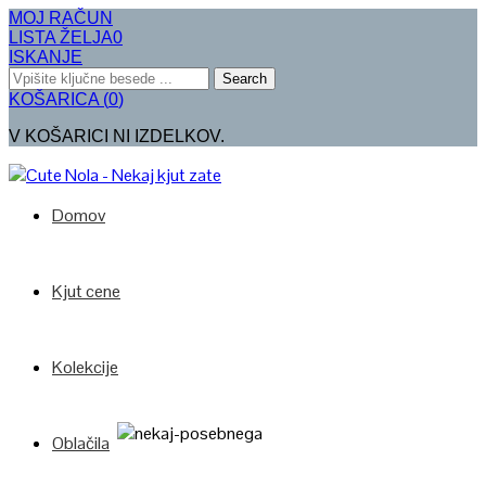
MOJ RAČUN
LISTA ŽELJA
0
ISKANJE
Search
KOŠARICA
(
0
)
V KOŠARICI NI IZDELKOV.
Domov
Kjut cene
Kolekcije
Oblačila
Poglej