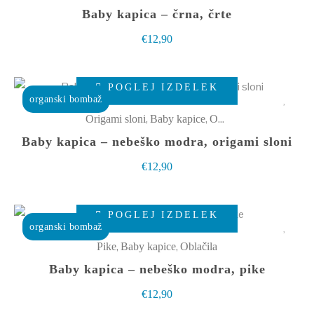
več
Baby kapica – črna, črte
izdelka
različic.
€
12,90
Možnosti
lahko
Ta
izberete
POGLEJ IZDELEK
izdelek
organski bombaž
na
ima
,
,
Origami sloni
Baby kapice
Oblačila
strani
več
Baby kapica – nebeško modra, origami sloni
izdelka
različic.
€
12,90
Možnosti
lahko
Ta
izberete
POGLEJ IZDELEK
izdelek
organski bombaž
na
ima
,
,
Pike
Baby kapice
Oblačila
strani
več
Baby kapica – nebeško modra, pike
izdelka
različic.
€
12,90
Možnosti