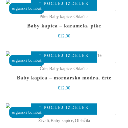
POGLEJ IZDELEK
izdelek
organski bombaž
ima
,
,
Pike
Baby kapice
Oblačila
več
Baby kapica – karamela, pike
različic.
€
12,90
Možnosti
lahko
Ta
izberete
POGLEJ IZDELEK
izdelek
organski bombaž
na
ima
,
,
Črte
Baby kapice
Oblačila
strani
več
Baby kapica – mornarsko modra, črte
izdelka
različic.
€
12,90
Možnosti
lahko
Ta
izberete
POGLEJ IZDELEK
izdelek
organski bombaž
na
ima
,
,
Živali
Baby kapice
Oblačila
strani
več