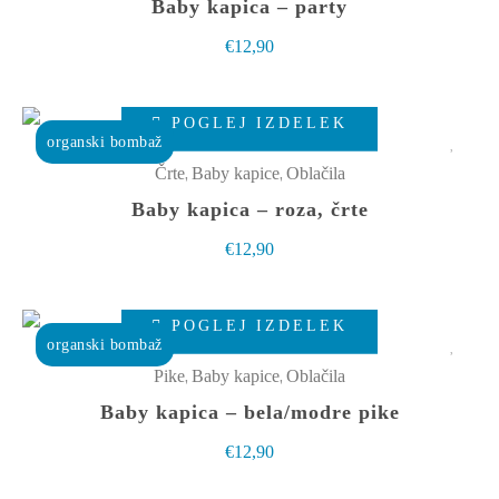
Baby kapica – party
izdelka
različic.
€
12,90
Možnosti
lahko
Ta
izberete
POGLEJ IZDELEK
izdelek
organski bombaž
na
ima
,
,
Črte
Baby kapice
Oblačila
strani
več
Baby kapica – roza, črte
izdelka
različic.
€
12,90
Možnosti
lahko
Ta
izberete
POGLEJ IZDELEK
izdelek
organski bombaž
na
ima
,
,
Pike
Baby kapice
Oblačila
strani
več
Baby kapica – bela/modre pike
izdelka
različic.
€
12,90
Možnosti
lahko