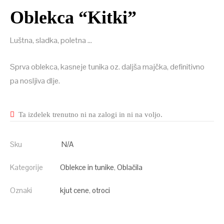
Oblekca “Kitki”
Luštna, sladka, poletna …
Sprva oblekca, kasneje tunika oz. daljša majčka, definitivno
pa nosljiva dlje.
Ta izdelek trenutno ni na zalogi in ni na voljo.
Sku
N/A
Kategorije
Oblekce in tunike
,
Oblačila
Oznaki
kjut cene
,
otroci