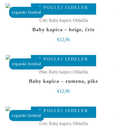
Ta
izberete
POGLEJ IZDELEK
izdelek
organski bombaž
na
ima
,
,
Črte
Baby kapice
Oblačila
strani
več
Baby kapica – beige, črte
izdelka
različic.
€
12,90
Možnosti
lahko
Ta
izberete
POGLEJ IZDELEK
izdelek
organski bombaž
na
ima
,
,
Pike
Baby kapice
Oblačila
strani
več
Baby kapica – rumena, pike
izdelka
različic.
€
12,90
Možnosti
lahko
Ta
izberete
POGLEJ IZDELEK
izdelek
organski bombaž
na
ima
,
,
Črte
Baby kapice
Oblačila
strani