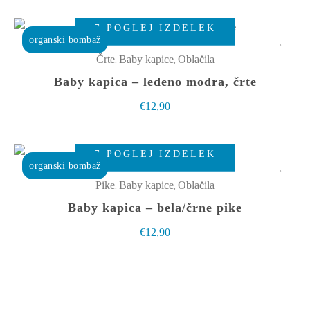
lahko
Ta
izberete
POGLEJ IZDELEK
izdelek
organski bombaž
na
ima
,
,
Črte
Baby kapice
Oblačila
strani
več
Baby kapica – ledeno modra, črte
izdelka
različic.
€
12,90
Možnosti
lahko
Ta
izberete
POGLEJ IZDELEK
izdelek
organski bombaž
na
ima
,
,
Pike
Baby kapice
Oblačila
strani
več
Baby kapica – bela/črne pike
izdelka
različic.
€
12,90
Možnosti
lahko
izberete
na