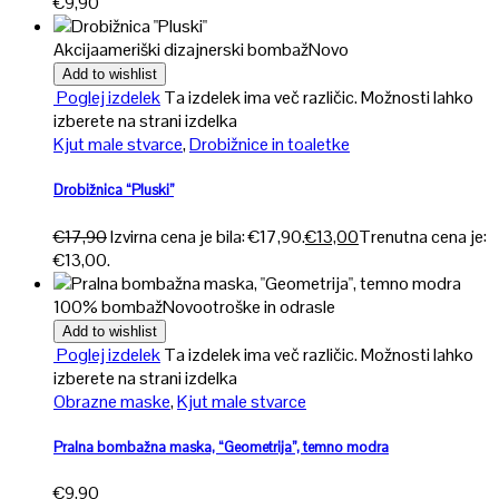
€
9,90
Akcija
ameriški dizajnerski bombaž
Novo
Add to wishlist
Poglej izdelek
Ta izdelek ima več različic. Možnosti lahko
izberete na strani izdelka
Kjut male stvarce
,
Drobižnice in toaletke
Drobižnica “Pluski”
€
17,90
Izvirna cena je bila: €17,90.
€
13,00
Trenutna cena je:
€13,00.
100% bombaž
Novo
otroške in odrasle
Add to wishlist
Poglej izdelek
Ta izdelek ima več različic. Možnosti lahko
izberete na strani izdelka
Obrazne maske
,
Kjut male stvarce
Pralna bombažna maska, “Geometrija”, temno modra
€
9,90