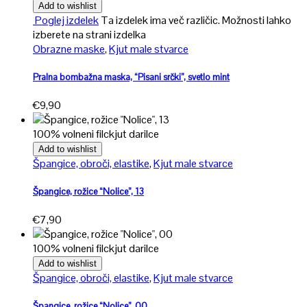
Add to wishlist
Poglej izdelek
Ta izdelek ima več različic. Možnosti lahko
izberete na strani izdelka
Obrazne maske
,
Kjut male stvarce
Pralna bombažna maska, “Pisani srčki”, svetlo mint
€
9,90
100% volneni filc
kjut darilce
Add to wishlist
Špangice, obroči, elastike
,
Kjut male stvarce
Špangice, rožice “Nolice”, 13
€
7,90
100% volneni filc
kjut darilce
Add to wishlist
Špangice, obroči, elastike
,
Kjut male stvarce
Špangice, rožice “Nolice”, 00