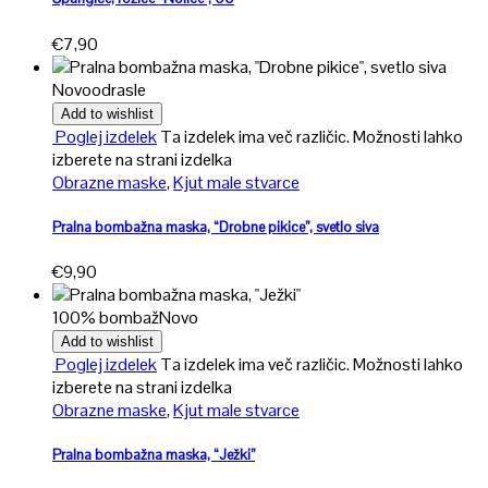
€
7,90
Novo
odrasle
Add to wishlist
Poglej izdelek
Ta izdelek ima več različic. Možnosti lahko
izberete na strani izdelka
Obrazne maske
,
Kjut male stvarce
Pralna bombažna maska, “Drobne pikice”, svetlo siva
€
9,90
100% bombaž
Novo
Add to wishlist
Poglej izdelek
Ta izdelek ima več različic. Možnosti lahko
izberete na strani izdelka
Obrazne maske
,
Kjut male stvarce
Pralna bombažna maska, “Ježki”