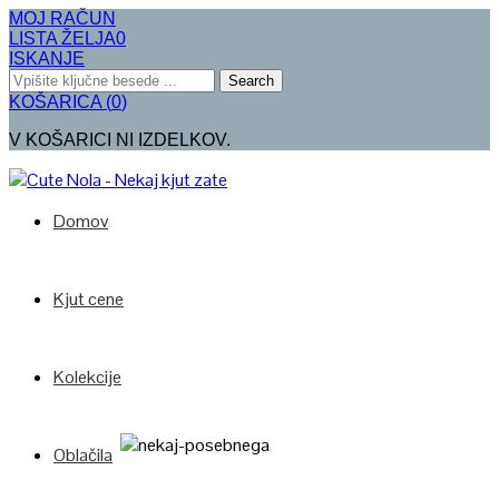
MOJ RAČUN
LISTA ŽELJA
0
ISKANJE
Search
KOŠARICA
(
0
)
V KOŠARICI NI IZDELKOV.
Domov
Kjut cene
Kolekcije
Oblačila
Poglej