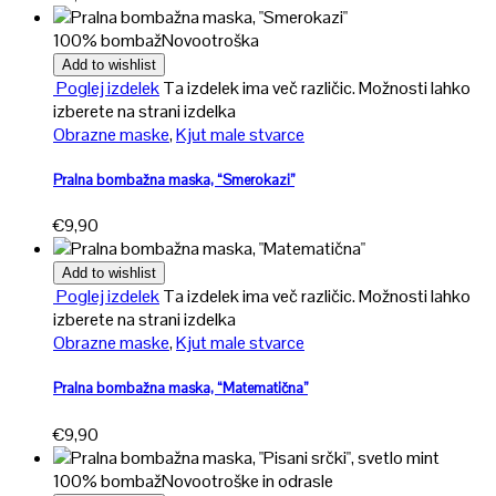
100% bombaž
Novo
otroška
Add to wishlist
Poglej izdelek
Ta izdelek ima več različic. Možnosti lahko
izberete na strani izdelka
Obrazne maske
,
Kjut male stvarce
Pralna bombažna maska, “Smerokazi”
€
9,90
Add to wishlist
Poglej izdelek
Ta izdelek ima več različic. Možnosti lahko
izberete na strani izdelka
Obrazne maske
,
Kjut male stvarce
Pralna bombažna maska, “Matematična”
€
9,90
100% bombaž
Novo
otroške in odrasle