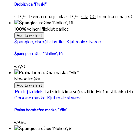
Drobižnica “Pluski”
€
17,90
Izvirna cena je bila: €17,90.
€
13,00
Trenutna cena je: 
100% volneni filc
kjut darilce
Add to wishlist
Špangice, obroči, elastike
,
Kjut male stvarce
Špangice, rožice “Nolice”, 16
€
7,90
Novo
otroška
Add to wishlist
Poglej izdelek
Ta izdelek ima več različic. Možnosti lahko izb
Obrazne maske
,
Kjut male stvarce
Pralna bombažna maska, “Vile”
€
9,90