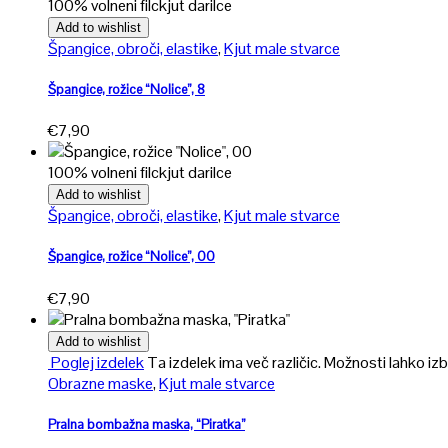
100% volneni filc
kjut darilce
Add to wishlist
Špangice, obroči, elastike
,
Kjut male stvarce
Špangice, rožice “Nolice”, 8
€
7,90
100% volneni filc
kjut darilce
Add to wishlist
Špangice, obroči, elastike
,
Kjut male stvarce
Špangice, rožice “Nolice”, 00
€
7,90
Add to wishlist
Poglej izdelek
Ta izdelek ima več različic. Možnosti lahko izb
Obrazne maske
,
Kjut male stvarce
Pralna bombažna maska, “Piratka”