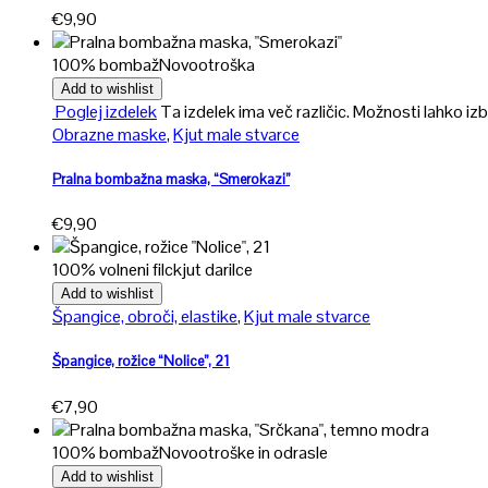
€
9,90
100% bombaž
Novo
otroška
Add to wishlist
Poglej izdelek
Ta izdelek ima več različic. Možnosti lahko izb
Obrazne maske
,
Kjut male stvarce
Pralna bombažna maska, “Smerokazi”
€
9,90
100% volneni filc
kjut darilce
Add to wishlist
Špangice, obroči, elastike
,
Kjut male stvarce
Špangice, rožice “Nolice”, 21
€
7,90
100% bombaž
Novo
otroške in odrasle
Add to wishlist