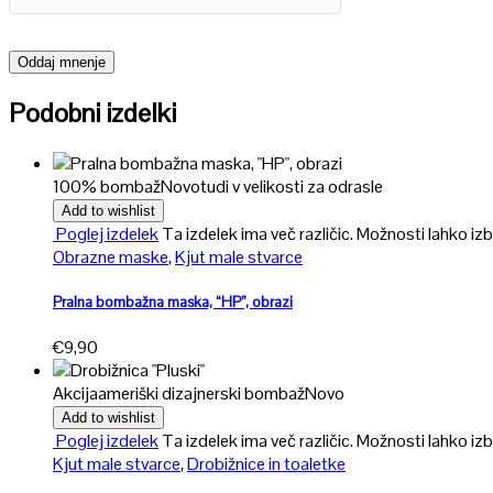
Podobni izdelki
100% bombaž
Novo
tudi v velikosti za odrasle
Add to wishlist
Poglej izdelek
Ta izdelek ima več različic. Možnosti lahko izb
Obrazne maske
,
Kjut male stvarce
Pralna bombažna maska, “HP”, obrazi
€
9,90
Akcija
ameriški dizajnerski bombaž
Novo
Add to wishlist
Poglej izdelek
Ta izdelek ima več različic. Možnosti lahko izb
Kjut male stvarce
,
Drobižnice in toaletke