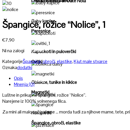
Drobižnice in toaletke
"United colours of Cute Nola"
Poglej
Poglej
Baby kapice
Špangice, rožice “Nolice”, 1
Peresnice
Poglej
€
7,90
Poglej
Ni na zalogi
Kapuckoti in puloverčki
Kategorije
Špangice, obroči, elastike
,
Kjut male stvarce
Ovitki
Oznaka
dodatki
Poglej
Opis
Poglej
Oblekce, tunike in kiklce
Mnenja (0)
Magnetki
Luštne in prikupne špangice, rožice “Nolice”.
Poglej
Narejene iz 100% volnenega filca.
Poglej
Za mini ali malo večje dame … morda tudi za njihove mame, tete, prij
Kompletki
Špangice, obroči, elastike