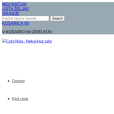
MOJ RAČUN
LISTA ŽELJA
0
ISKANJE
Search
KOŠARICA
(
0
)
V KOŠARICI NI IZDELKOV.
Domov
Kjut cene