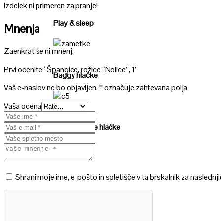
Poglej
Izdelek ni primeren za pranje!
Play & sleep
Mnenja
Zaenkrat še ni mnenj.
Poglej
Prvi ocenite “Špangice, rožice “Nolice”, 1”
Baggy hlačke
Vaš e-naslov ne bo objavljen.
*
označuje zahtevana polja
Vaša ocena
Poglej
Baggy kratke hlačke
Shrani moje ime, e-pošto in spletišče v ta brskalnik za naslednj