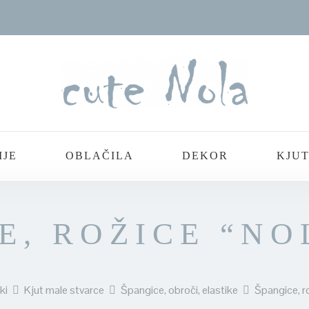
IJE
OBLAČILA
DEKOR
KJUT
E, ROŽICE “NOL
ki
Kjut male stvarce
Špangice, obroči, elastike
Špangice, ro