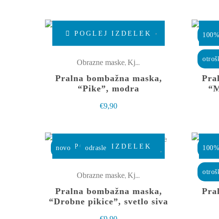
Ta
POGLEJ IZDELEK
100%
izdelek
ima
otroš
,
Obrazne maske
Kjut male stvarce
več
Pralna bombažna maska,
Pra
različic.
“Pike”, modra
“M
Možnosti
€
9,90
lahko
izberete
na
Ta
POGLEJ IZDELEK
novo
odrasle
100%
strani
izdelek
izdelka
ima
otroš
,
Obrazne maske
Kjut male stvarce
več
Pralna bombažna maska,
Pra
različic.
“Drobne pikice”, svetlo siva
Možnosti
€
9,90