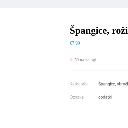
Špangice, roži
€
7,90
Ni na zalogi
Kategorije
Špangice, obroči,
Oznaka
dodatki