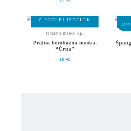
lahko
izberete
Ta
na
POGLEJ IZDELEK
izdelek
100% 
strani
ima
,
Obrazne maske
Kjut male stvarce
izdelka
več
Pralna bombažna maska,
Špangi
različic.
“Črna”
Možnosti
€
9,90
lahko
izberete
na
strani
izdelka