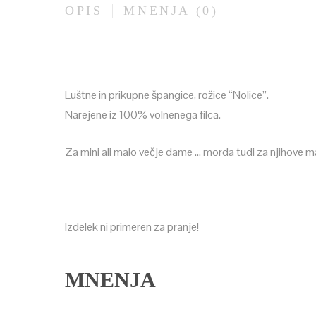
OPIS
MNENJA (0)
Luštne in prikupne špangice, rožice “Nolice”.
Narejene iz 100% volnenega filca.
Za mini ali malo večje dame … morda tudi za njihove mam
Izdelek ni primeren za pranje!
MNENJA