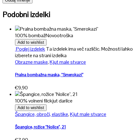
Podobni izdelki
100% bombaž
Novo
otroška
Add to wishlist
Poglej izdelek
Ta izdelek ima več različic. Možnosti lahko
izberete na strani izdelka
Obrazne maske
,
Kjut male stvarce
Pralna bombažna maska, “Smerokazi”
€
9,90
100% volneni filc
kjut darilce
Add to wishlist
Špangice, obroči, elastike
,
Kjut male stvarce
Špangice, rožice “Nolice”, 21
€
7,90