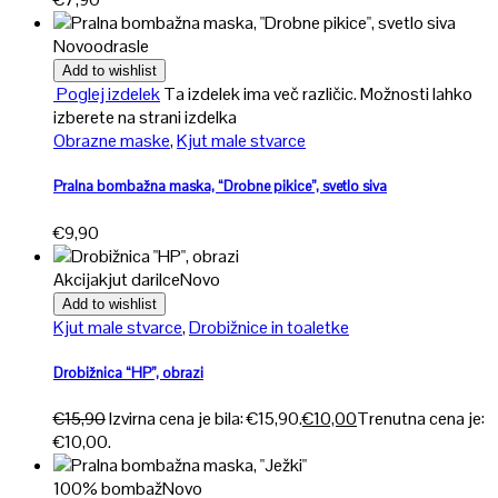
Novo
odrasle
Add to wishlist
Poglej izdelek
Ta izdelek ima več različic. Možnosti lahko
izberete na strani izdelka
Obrazne maske
,
Kjut male stvarce
Pralna bombažna maska, “Drobne pikice”, svetlo siva
€
9,90
Akcija
kjut darilce
Novo
Add to wishlist
Kjut male stvarce
,
Drobižnice in toaletke
Drobižnica “HP”, obrazi
€
15,90
Izvirna cena je bila: €15,90.
€
10,00
Trenutna cena je:
€10,00.
100% bombaž
Novo