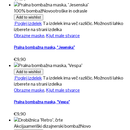
100% bombaž
Novo
otroške in odrasle
Add to wishlist
Poglej izdelek
Ta izdelek ima več različic. Možnosti lahko
izberete na strani izdelka
Obrazne maske
,
Kjut male stvarce
Pralna bombažna maska, “Jesenska”
€
9,90
Add to wishlist
Poglej izdelek
Ta izdelek ima več različic. Možnosti lahko
izberete na strani izdelka
Obrazne maske
,
Kjut male stvarce
Pralna bombažna maska, “Vespa”
€
9,90
Akcija
ameriški dizajnerski bombaž
Novo