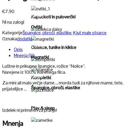
Poglej
€
7,90
Poglej
Kapuckoti in puloverčki
Ni na zalogi
Ovitki
Kategorije
Špangice, obroči, elastike
,
Kjut male stvarce
Poglej
Oznaka
dodatki
Poglej
Oblekce, tunike in kiklce
Opis
Mnenja (0)
Magnetki
Poglej
Luštne in prikupne špangice, rožice “Nolice”.
Narejene iz 100% volnenega filca.
Poglej
Kompletki
Za mini ali malo večje dame … morda tudi za njihove mame, tete,
Špangice, obroči, elastike
prijatelljice …
Poglej
Play & sleep
Izdelek ni primeren za pranje!
Mnenja
Poglej