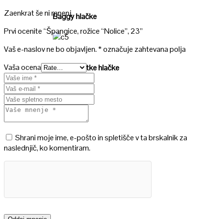
Zaenkrat še ni mnenj.
Baggy hlačke
Prvi ocenite “Špangice, rožice “Nolice”, 23”
Poglej
Vaš e-naslov ne bo objavljen.
*
označuje zahtevana polja
Vaša ocena
Baggy kratke hlačke
Shrani moje ime, e-pošto in spletišče v ta brskalnik za
naslednjič, ko komentiram.