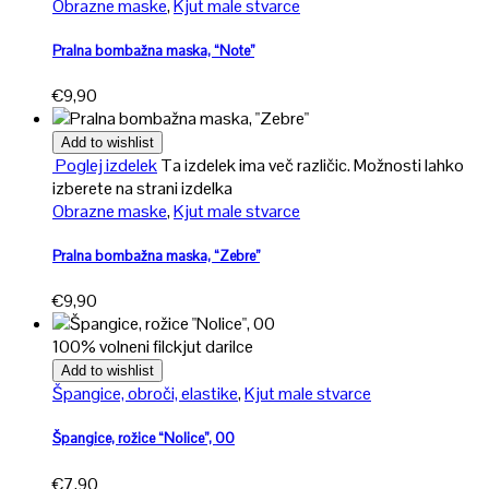
Obrazne maske
,
Kjut male stvarce
Pralna bombažna maska, “Note”
€
9,90
Add to wishlist
Poglej izdelek
Ta izdelek ima več različic. Možnosti lahko
izberete na strani izdelka
Obrazne maske
,
Kjut male stvarce
Pralna bombažna maska, “Zebre”
€
9,90
100% volneni filc
kjut darilce
Add to wishlist
Špangice, obroči, elastike
,
Kjut male stvarce
Špangice, rožice “Nolice”, 00
€
7,90