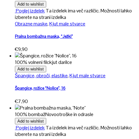
Add to wishlist
Poglej izdelek
Ta izdelek ima več različic. Možnosti lahko
izberete na strani izdelka
Obrazne maske
,
Kjut male stvarce
Pralna bombažna maska, “Ježki”
€
9,90
100% volneni filc
kjut darilce
Add to wishlist
Špangice, obroči, elastike
,
Kjut male stvarce
Špangice, rožice “Nolice”, 16
€
7,90
100% bombaž
Novo
otroške in odrasle
Add to wishlist
Poglej izdelek
Ta izdelek ima več različic. Možnosti lahko
izberete na strani izdelka