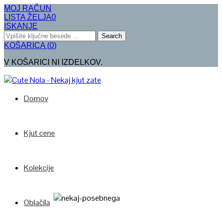
MOJ RAČUN
LISTA ŽELJA
0
ISKANJE
Search
KOŠARICA
(
0
)
V KOŠARICI NI IZDELKOV.
Domov
Kjut cene
Kolekcije
Oblačila
Poglej