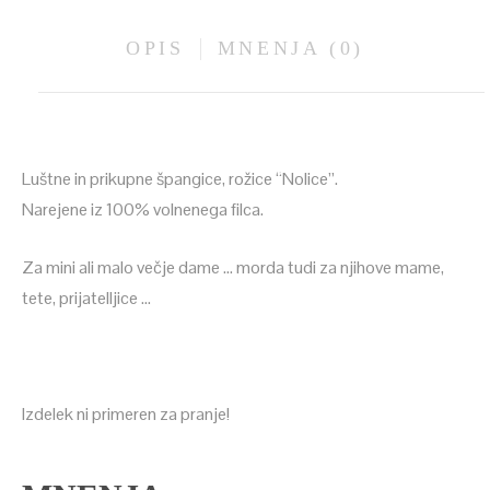
OPIS
MNENJA (0)
Luštne in prikupne špangice, rožice “Nolice”.
Narejene iz 100% volnenega filca.
Za mini ali malo večje dame … morda tudi za njihove mame,
tete, prijatelljice …
Izdelek ni primeren za pranje!