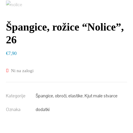
Špangice, rožice “Nolice”,
26
€
7,90
Ni na zalogi
Kategorije
Špangice, obroči, elastike
,
Kjut male stvarce
Oznaka
dodatki