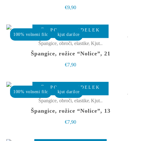
različic.
€
9,90
Možnosti
lahko
izberete
POGLEJ IZDELEK
100% volneni filc
kjut darilce
na
,
Špangice, obroči, elastike
Kjut male stvarce
strani
Špangice, rožice “Nolice”, 21
izdelka
€
7,90
POGLEJ IZDELEK
100% volneni filc
kjut darilce
,
Špangice, obroči, elastike
Kjut male stvarce
Špangice, rožice “Nolice”, 13
€
7,90
Ta