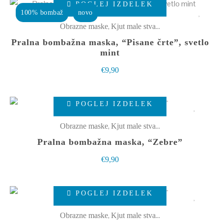
POGLEJ IZDELEK
izdelek
100% bombaž
novo
ima
,
Obrazne maske
Kjut male stvarce
več
Pralna bombažna maska, “Pisane črte”, svetlo
različic.
mint
Možnosti
€
9,90
lahko
izberete
Ta
POGLEJ IZDELEK
na
izdelek
strani
ima
,
Obrazne maske
Kjut male stvarce
izdelka
več
Pralna bombažna maska, “Zebre”
različic.
€
9,90
Možnosti
lahko
Ta
izberete
POGLEJ IZDELEK
izdelek
na
ima
,
Obrazne maske
Kjut male stvarce