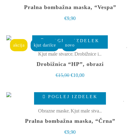
strani
več
Pralna bombažna maska, “Vespa”
izdelka
različic.
€
9,90
Možnosti
lahko
izberete
POGLEJ IZDELEK
akcija
kjut darilce
novo
na
,
Kjut male stvarce
Drobižnice in toaletke
strani
Drobižnica “HP”, obrazi
izdelka
Izvirna
Trenutna
€
15,90
€
10,00
cena
cena
Ta
je
je:
POGLEJ IZDELEK
izdelek
bila:
€10,00.
ima
€15,90.
,
Obrazne maske
Kjut male stvarce
več
Pralna bombažna maska, “Črna”
različic.
€
9,90
Možnosti