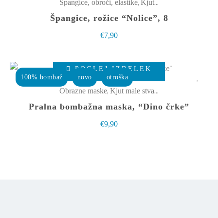
,
Špangice, obroči, elastike
Kjut male stvarce
strani
Špangice, rožice “Nolice”, 8
izdelka
€
7,90
Ta
POGLEJ IZDELEK
izdelek
100% bombaž
novo
otroška
ima
,
Obrazne maske
Kjut male stvarce
več
Pralna bombažna maska, “Dino črke”
različic.
€
9,90
Možnosti
lahko
izberete
na
strani
izdelka