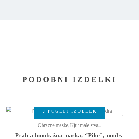
PODOBNI IZDELKI
Ta
POGLEJ IZDELEK
izdelek
ima
,
Obrazne maske
Kjut male stvarce
več
Pralna bombažna maska, “Pike”, modra