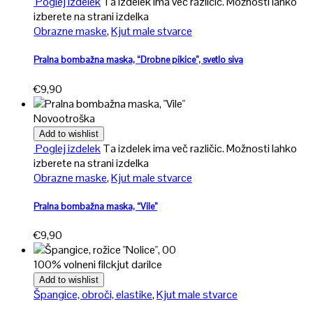
Poglej izdelek
Ta izdelek ima več različic. Možnosti lahko
izberete na strani izdelka
Obrazne maske
,
Kjut male stvarce
Pralna bombažna maska, “Drobne pikice”, svetlo siva
€
9,90
Novo
otroška
Add to wishlist
Poglej izdelek
Ta izdelek ima več različic. Možnosti lahko
izberete na strani izdelka
Obrazne maske
,
Kjut male stvarce
Pralna bombažna maska, “Vile”
€
9,90
100% volneni filc
kjut darilce
Add to wishlist
Špangice, obroči, elastike
,
Kjut male stvarce