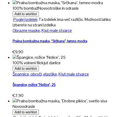
100% bombaž
Novo
otroške in odrasle
Add to wishlist
Poglej izdelek
Ta izdelek ima več različic. Možnosti lahko
izberete na strani izdelka
Obrazne maske
,
Kjut male stvarce
Pralna bombažna maska, “Srčkana”, temno modra
€
9,90
100% volneni filc
kjut darilce
Add to wishlist
Špangice, obroči, elastike
,
Kjut male stvarce
Špangice, rožice “Nolice”, 25
€
7,90
Novo
odrasle
Add to wishlist