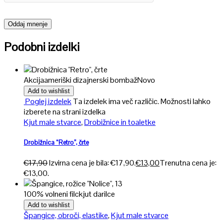
Podobni izdelki
Akcija
ameriški dizajnerski bombaž
Novo
Add to wishlist
Poglej izdelek
Ta izdelek ima več različic. Možnosti lahko
izberete na strani izdelka
Kjut male stvarce
,
Drobižnice in toaletke
Drobižnica “Retro”, črte
€
17,90
Izvirna cena je bila: €17,90.
€
13,00
Trenutna cena je:
€13,00.
100% volneni filc
kjut darilce
Add to wishlist
Špangice, obroči, elastike
,
Kjut male stvarce