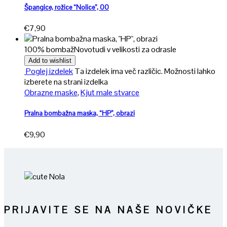
Špangice, rožice “Nolice”, 00
€
7,90
100% bombaž
Novo
tudi v velikosti za odrasle
Add to wishlist
Poglej izdelek
Ta izdelek ima več različic. Možnosti lahko
izberete na strani izdelka
Obrazne maske
,
Kjut male stvarce
Pralna bombažna maska, “HP”, obrazi
€
9,90
PRIJAVITE SE NA NAŠE NOVIČKE