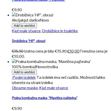
€
9,90
Akcija
kjut darilce
Novo
Add to wishlist
Kjut male stvarce
,
Drobižnice in toaletke
Drobižnica “HP”, obrazi
€
15,90
Izvirna cena je bila: €15,90.
€
10,00
Trenutna cena je:
€10,00.
100% bombaž
Novo
otroška
Add to wishlist
Poglej izdelek
Ta izdelek ima več različic. Možnosti lahko
izberete na strani izdelka
Obrazne maske
,
Kjut male stvarce
Pralna bombažna maska, “Mavrična pajčevina”
€
9,90