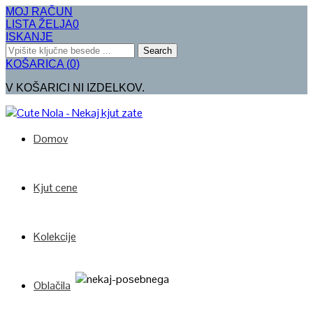
MOJ RAČUN
LISTA ŽELJA
0
ISKANJE
Search
KOŠARICA
(
0
)
V KOŠARICI NI IZDELKOV.
Domov
Kjut cene
Kolekcije
Oblačila
Poglej