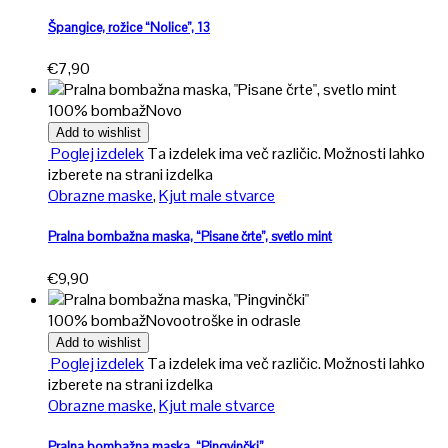
Špangice, rožice “Nolice”, 13
€
7,90
100% bombaž
Novo
Add to wishlist
Poglej izdelek
Ta izdelek ima več različic. Možnosti lahko
izberete na strani izdelka
Obrazne maske
,
Kjut male stvarce
Pralna bombažna maska, “Pisane črte”, svetlo mint
€
9,90
100% bombaž
Novo
otroške in odrasle
Add to wishlist
Poglej izdelek
Ta izdelek ima več različic. Možnosti lahko
izberete na strani izdelka
Obrazne maske
,
Kjut male stvarce
Pralna bombažna maska, “Pingvinčki”