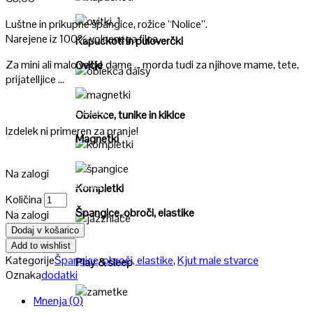
Poglej
Luštne in prikupne špangice, rožice “Nolice”.
Poglej
Narejene iz 100% volnenega filca.
Kapuckoti in puloverčki
Za mini ali malo večje dame … morda tudi za njihove mame, tete,
Ovitki
prijatelljice …
Poglej
Poglej
Oblekce, tunike in kiklce
Izdelek ni primeren za pranje!
Magnetki
Poglej
Na zalogi
Poglej
Kompletki
Količina
Špangice, obroči, elastike
Na zalogi
Dodaj v košarico
Poglej
Add to wishlist
Kategorije
Špangice, obroči, elastike
,
Kjut male stvarce
Play & sleep
Oznaka
dodatki
Mnenja (0)
Poglej