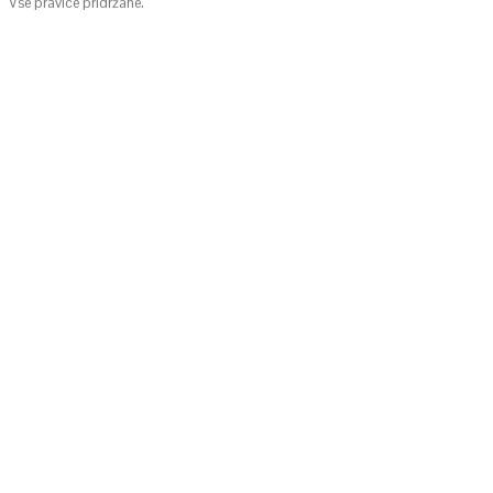
Vse pravice pridržane.
KONTAKTIRAJTE NAS
info@cute-nola.com
POVEŽIMO SE