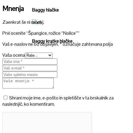
Mnenja
Baggy hlačke
Zaenkrat še ni mnenj.
Poglej
Prvi ocenite “Špangice, rožice “Nolice””
Baggy kratke hlačke
Vaš e-naslov ne bo objavljen.
*
označuje zahtevana polja
Vaša ocena
Shrani moje ime, e-pošto in spletišče v ta brskalnik za
naslednjič, ko komentiram.