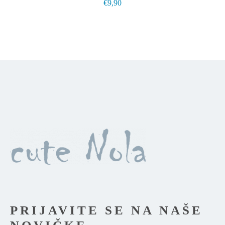
€
9,90
lahko
izberete
na
strani
izdelka
PRIJAVITE SE NA NAŠE