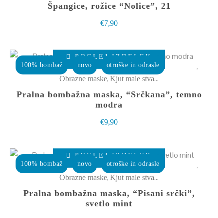
Špangice, rožice “Nolice”, 21
izdelka
€
7,90
Ta
POGLEJ IZDELEK
izdelek
100% bombaž
novo
otroške in odrasle
ima
,
Obrazne maske
Kjut male stvarce
več
Pralna bombažna maska, “Srčkana”, temno
različic.
modra
Možnosti
€
9,90
lahko
izberete
Ta
POGLEJ IZDELEK
na
izdelek
100% bombaž
novo
otroške in odrasle
strani
ima
,
Obrazne maske
Kjut male stvarce
izdelka
več
Pralna bombažna maska, “Pisani srčki”,
različic.
svetlo mint
Možnosti