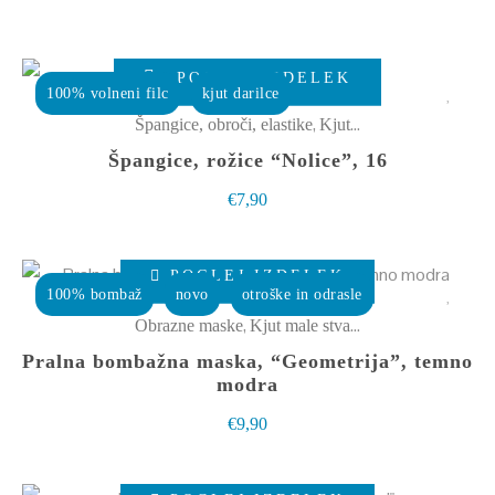
POGLEJ IZDELEK
100% volneni filc
kjut darilce
,
Špangice, obroči, elastike
Kjut male stvarce
Špangice, rožice “Nolice”, 16
€
7,90
Ta
POGLEJ IZDELEK
izdelek
100% bombaž
novo
otroške in odrasle
ima
,
Obrazne maske
Kjut male stvarce
več
Pralna bombažna maska, “Geometrija”, temno
različic.
modra
Možnosti
€
9,90
lahko
izberete
Ta