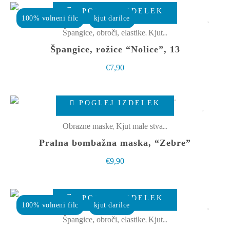
izberete
POGLEJ IZDELEK
100% volneni filc
kjut darilce
na
,
Špangice, obroči, elastike
Kjut male stvarce
strani
Špangice, rožice “Nolice”, 13
izdelka
€
7,90
Ta
POGLEJ IZDELEK
izdelek
ima
,
Obrazne maske
Kjut male stvarce
več
Pralna bombažna maska, “Zebre”
različic.
€
9,90
Možnosti
lahko
izberete
POGLEJ IZDELEK
100% volneni filc
kjut darilce
na
,
Špangice, obroči, elastike
Kjut male stvarce
strani