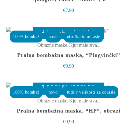
izdelka
€
7,90
Ta
POGLEJ IZDELEK
izdelek
100% bombaž
novo
otroške in odrasle
ima
,
Obrazne maske
Kjut male stvarce
več
Pralna bombažna maska, “Pingvinčki”
različic.
€
9,90
Možnosti
lahko
Ta
izberete
POGLEJ IZDELEK
izdelek
100% bombaž
novo
tudi v velikosti za odrasle
na
ima
,
Obrazne maske
Kjut male stvarce
strani
več
Pralna bombažna maska, “HP”, obrazi
izdelka
različic.
€
9,90
Možnosti
lahko