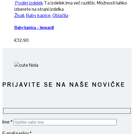
Poglej izdelek
Ta izdelek ima več različic. Možnosti lahko
izberete na strani izdelka
Živali
,
Baby kapice
,
Oblačila
Baby kapica – leopardi
€
12,90
PRIJAVITE SE NA NAŠE NOVIČKE
Ime *
E-mail naslov *