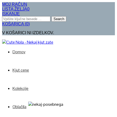
MOJ RAČUN
LISTA ŽELJA
0
ISKANJE
Search
KOŠARICA
(
0
)
V KOŠARICI NI IZDELKOV.
Domov
Kjut cene
Kolekcije
Oblačila
Poglej