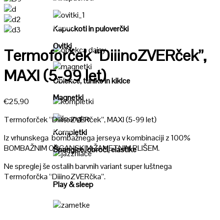
Poglej
Poglej
Kapuckoti in puloverčki
Ovitki
Termoforček “DiiinoZVERček”,
Poglej
MAXI (5-99 let)
Poglej
Oblekce, tunike in kiklce
Magnetki
€
25,90
Poglej
Termoforček “DiiinoZVERček”, MAXI (5-99 let)
Poglej
Kompletki
Iz vrhunskega bombažnega jerseya v kombinaciji z 100%
BOMBAŽNIM ORGANSKIM ŽAMETNIM PLIŠEM.
Špangice, obroči, elastike
Poglej
Ne spreglej še ostalih barvnih variant super luštnega
Termoforčka “DiiinoZVERčka”.
Play & sleep
Poglej