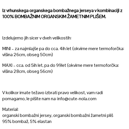
Iz vrhunskega organskega bombažnega jerseya v kombinaciji z
100% BOMBAŽNIM ORGANSKIM ŽAMETNIM PLIŠEM.
Izdelujemo jih sicer v dveh velikostih:
MINI – za najmlajše pa do cca. 4ih let (okvirne mere termoforčka:
višina 26cm, obseg 50cm)
MAXI – cca. od 5ih let, pa do 99let (okvirne mere termoforčka:
višina 28cm, obseg 56cm)
V kolikor imate težavo izbrati pravo velikost, vam radi
pomagamo, le pišite nam na: info@cute-nola.com
Material:
organski bombažni jersey, organski bombažni žametni pliš
95% bombaž, 5% elastan