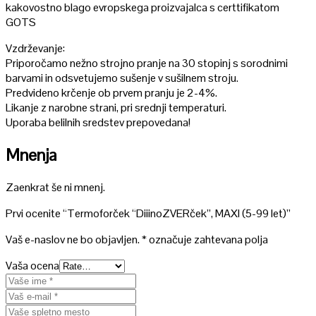
kakovostno blago evropskega proizvajalca s certtifikatom
GOTS
Vzdrževanje:
Priporočamo nežno strojno pranje na 30 stopinj s sorodnimi
barvami in odsvetujemo sušenje v sušilnem stroju.
Predvideno krčenje ob prvem pranju je 2-4%.
Likanje z narobne strani, pri srednji temperaturi.
Uporaba belilnih sredstev prepovedana!
Mnenja
Zaenkrat še ni mnenj.
Prvi ocenite “Termoforček “DiiinoZVERček”, MAXI (5-99 let)”
Vaš e-naslov ne bo objavljen.
*
označuje zahtevana polja
Vaša ocena