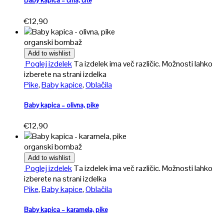
Baby kapica – črna, črte
€
12,90
organski bombaž
Add to wishlist
Poglej izdelek
Ta izdelek ima več različic. Možnosti lahko
izberete na strani izdelka
Pike
,
Baby kapice
,
Oblačila
Baby kapica – olivna, pike
€
12,90
organski bombaž
Add to wishlist
Poglej izdelek
Ta izdelek ima več različic. Možnosti lahko
izberete na strani izdelka
Pike
,
Baby kapice
,
Oblačila
Baby kapica – karamela, pike