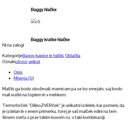
Baggy hlačke
Poglej
Baggy kratke hlačke
Ni na zalogi
Kategorije
Baggy kapice in tulčki
,
Oblačila
Oznaki
otroci
,
unikat
Opis
Mnenja (0)
Malčki ga bodo oboževali, mamicam pa se bo smejalo, saj bodo
mali vratki na toplem in v mehkem.
Termoforček “DiiinoZVERček” je unikatni izdelek, kar pomeni, da
je izdelan le v enem primerku, torej je vaš malček edini na tem
širnem svetu s prav takim kosom oz. v taki kombinaciji.