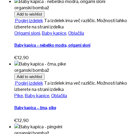
organski bombaž
Add to wishlist
Poglej izdelek
Ta izdelek ima več različic. Možnosti lahko
izberete na strani izdelka
Origami sloni
,
Baby kapice
,
Oblačila
Baby kapica – nebeško modra, origami sloni
€
12,90
organski bombaž
Add to wishlist
Poglej izdelek
Ta izdelek ima več različic. Možnosti lahko
izberete na strani izdelka
Pike
,
Baby kapice
,
Oblačila
Baby kapica – črna, pike
€
12,90
organski bombaž